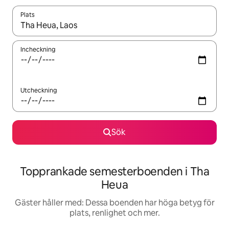
Plats
När resultaten är tillgängliga kan du navigera med upp- och ned
Incheckning
Utcheckning
Sök
Topprankade semesterboenden i Tha
Heua
Gäster håller med: Dessa boenden har höga betyg för
plats, renlighet och mer.