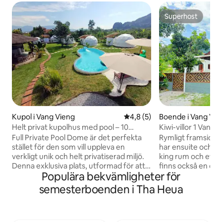
Superhost
Superhost
Kupol i Vang Vieng
4,8 av 5 i genomsnittligt b
4,8 (5)
Boende i Vang Vie
Helt privat kupolhus med pool – 10
Kiwi-villor 1 Vangv
gäster
Full Private Pool Dome är det perfekta
Rymligt framsida 
stället för den som vill uppleva en
har ensuite och lu
verkligt unik och helt privatiserad miljö.
king rum och ett 
Denna exklusiva plats, utformad för att
finns också en dag
Populära bekvämligheter för
ta emot upp till tio gäster, erbjuder en
bekväm soffa om d
idealisk miljö för avkoppling eller
Boendet är ditt at
semesterboenden i Tha Heua
oförglömliga sammankomster med
din grupp, med ett
vänner. Med en bar, ett fullt utrustat kök
rymlig lounge för 
och en mysig atmosfär har du allt du
grillplats, balkon