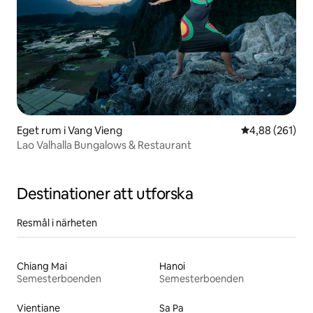
Eget rum i Vang Vieng
4,88 av 5 i ge
4,88 (261)
Lao Valhalla Bungalows & Restaurant
Destinationer att utforska
Resmål i närheten
Chiang Mai
Hanoi
Semesterboenden
Semesterboenden
Vientiane
Sa Pa