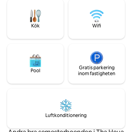
behöver för att vara värd för livliga
bord och sittplatser. Rymligt med v
poolpartyn. Oavsett om du firar ett
utsikt över bergen
speciellt tillfälle eller bara njuter av
trädgårdsområde 
kvalitetstid med nära och kära.
erbjuder pickle b
Kök
Wifi
Gratis parkering
Pool
inom fastigheten
Luftkonditionering