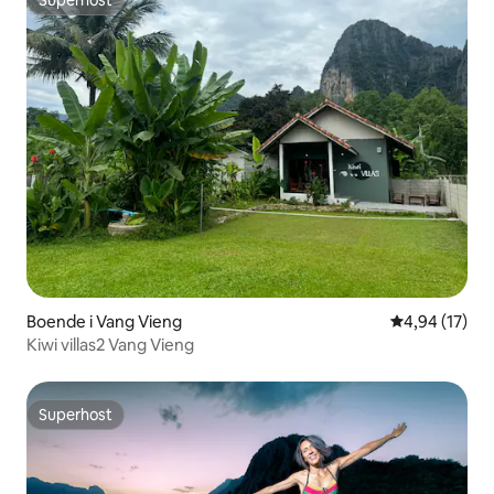
Superhost
Superhost
Boende i Vang Vieng
4,94 av 5 i g
4,94 (17)
Kiwi villas2 Vang Vieng
Superhost
Superhost