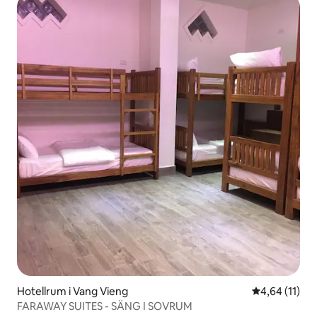
Hotellrum i Vang Vieng
4,64 av 5 i g
4,64 (11)
FARAWAY SUITES - SÄNG I SOVRUM