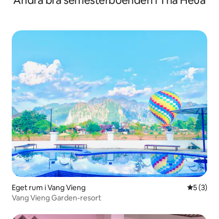
Andra bra semesterboenden i Tha Heua
Eget rum i Vang Vieng
5 av 5 i 
5 (3)
Vang Vieng Garden-resort