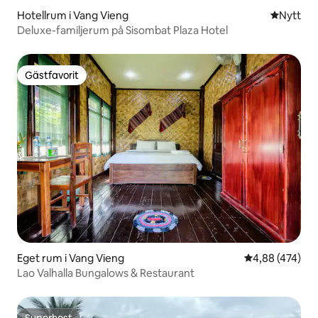
Hotellrum i Vang Vieng
Nytt ställ
Nytt
Deluxe-familjerum på Sisombat Plaza Hotel
Gästfavorit
Gästfavorit
Eget rum i Vang Vieng
4,88 av 5 i ge
4,88 (474)
Lao Valhalla Bungalows & Restaurant