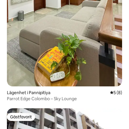
Lägenhet i Pannipitiya
5 av 5 i 
5 (8)
Parrot Edge Colombo – Sky Lounge
Gästfavorit
Gästfavorit