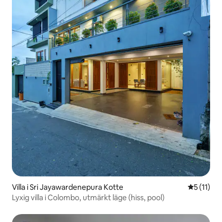
Villa i Sri Jayawardenepura Kotte
5 av 5 i 
5 (11)
Lyxig villa i Colombo, utmärkt läge (hiss, pool)