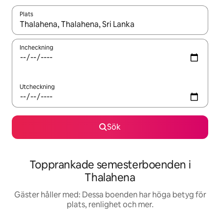
Plats
När resultaten är tillgängliga kan du navigera med upp- och ned
Incheckning
Utcheckning
Sök
Topprankade semesterboenden i
Thalahena
Gäster håller med: Dessa boenden har höga betyg för
plats, renlighet och mer.