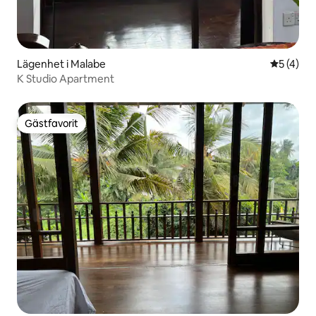
Lägenhet i Malabe
5 av 5 i 
5 (4)
K Studio Apartment
Gästfavorit
Gästfavorit