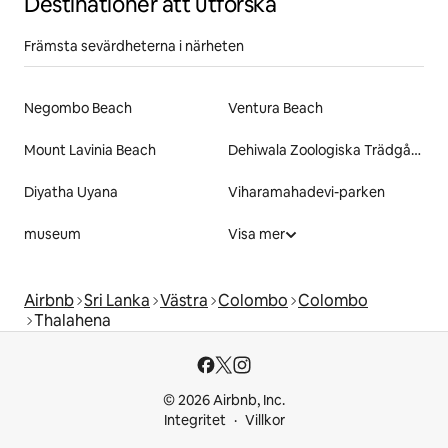
Destinationer att utforska
Främsta sevärdheterna i närheten
Negombo Beach
Ventura Beach
Mount Lavinia Beach
Dehiwala Zoologiska Trädgård
Diyatha Uyana
Viharamahadevi-parken
museum
Visa mer
Airbnb
Sri Lanka
Västra
Colombo
Colombo
Thalahena
© 2026 Airbnb, Inc.
Integritet
Villkor