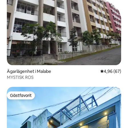
Ägarlägenhet i Malabe
4,96 av 5 i g
4,96 (67)
MYSTISK ROS
Gästfavorit
Gästfavorit