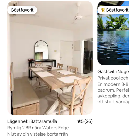
Gästfavorit
Gästfavorit
Gästfavorit
Populär gästfavor
Gästsvit i Nugego
Privat pool och jac
boende
En modern 3-BR-sv
badrum. Perfekt 
avkoppling, den har
ett stort vardags
pool och jacuzzi. T
hiss/trappa vi är i
utanför huvudväg
Lägenhet i Battaramulla
5 av 5 i genomsnittligt be
5 (26)
två världar, enkel ti
Rymlig 2 BR nära Waters Edge
stormarknader oc
Njut av din vistelse borta från