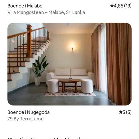
Boende i Malabe
4,85 av 5 i g
4,85 (13)
Villa Mangosteen – Malabe, Sri Lanka
Boende i Nugegoda
5 av 5 i 
5 (5)
79 By TerraLume