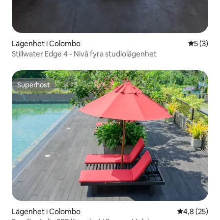
Lägenhet i Colombo
5 av 5 i 
5 (3)
Stillwater Edge 4 - Nivå fyra studiolägenhet
Superhost
Superhost
Lägenhet i Colombo
4,8 av 5 i g
4,8 (25)