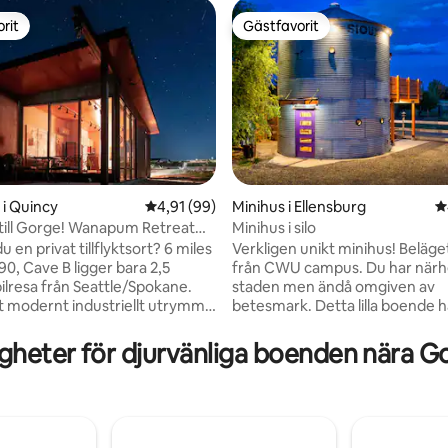
rit
Gästfavorit
rit
Gästfavorit
i Quincy
4,91 av 5 i genomsnittligt betyg, 99 omdöm
4,91 (99)
Minihus i Ellensburg
4
ill Gorge! Wanapum Retreat
Minihus i silo
ligt betyg, 130 omdömen
iver View
n privat tillflyktsort? 6 miles
Verkligen unikt minihus! Beläge
90, Cave B ligger bara 2,5
från CWU campus. Du har närhet
ilresa från Seattle/Spokane.
staden men ändå omgiven av
tt modernt industriellt utrymme
betesmark. Detta lilla boende har alla
 som du är omgiven av de
bekvämligheter du kan behöva, 
turliga elementen. Börja din
rymligt badrum, fullt utrustat k
gheter för djurvänliga boenden nära 
rt med utsikt över golvet - till
tvättmaskin, internet och TV. Det finns
r på vingårdarna och Columbia
ett 2: a våningen 10X10 däck me
ut av den bekväma soffan för att
österut och nedanför finns en 
n film på plattskärmen och/eller
uteplats med grill och bubbelpoo
 en måltid och titta på
med massor av utomhusutrymm