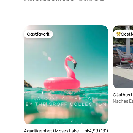
stanna ett tag!
Gästfavorit
Gästf
Gästfavorit
Populär 
Gästhus i
Naches Es
utsikt
Ägarlägenhet i Moses Lake
4,99 av 5 i genomsnitt
4,99 (131)