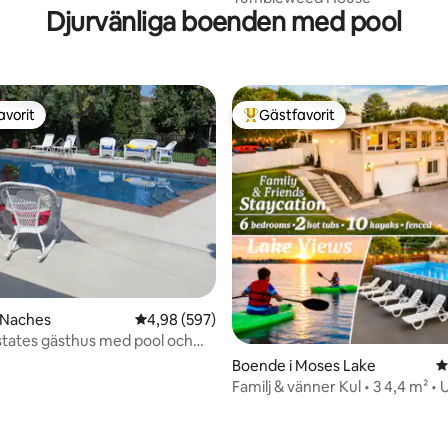
Djurvänliga boenden med pool
avorit
Gästfavorit
gästfavorit
Populär gästfavorit
 Naches
4,98 av 5 i genomsnittligt betyg, 597 omdöm
4,98 (597)
tates gästhus med pool och
Boende i Moses Lake
4
Familj & vänner Kul • 3 4,4 m² • 
sjön
ligt betyg, 131 omdömen