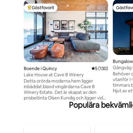
Gästfavorit
Gästfavo
Populär gästfavorit
Gästfavo
Bungalow 
Gångväg t
Boende i Quincy
5 av 5 i genomsnitt
5 (130)
Cave B: R
Behöver du e
Lake House at Cave B Winery
utanför I-
Detta orörda moderna hem ligger
timmars b
inbäddat bland vingårdarna Cave B
Njut av e
Winery Estate. Det är skapat av den
samtidigt
prisbelönta Olsen Kundig och ligger vid
orörda na
Populära bekvämli
kanten av en grund sjö, vilket gör det till
tillflyktso
en idyllisk tillflyktsort för familj och
takfönste
vänner. Synkronisera för konserter och
River. Nj
njut av en lugn promenad till vingården,
titta på e
spa och Gorge Amphitheater. Våga dig
förbereda
längre bort för att utforska otaliga