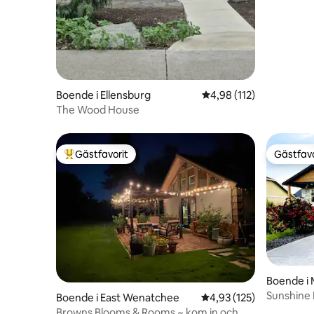
Boende i Ellensburg
4,98 av 5 i genomsnitt
4,98 (112)
The Wood House
Gästfavorit
Gästfavo
Populär gästfavorit
Gästfavo
Boende i
Sunshine 
Boende i East Wenatchee
4,93 av 5 i genomsnitt
4,93 (125)
Browns Blooms & Rooms ~ kom in och