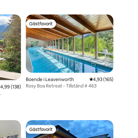
Gästfavorit
Gästfavorit
Boende i Leavenworth
4,93 av 5 i genomsnitt
4,93 (165)
Rosy Boa Retreat - Tillstånd # 463
en
,99 av 5 i genomsnittligt betyg, 138 omdömen
4,99 (138)
Gästfavorit
Gästfavorit