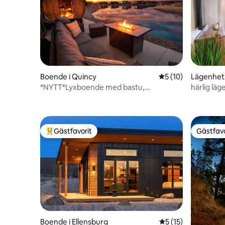
Boende i Quincy
5 av 5 i genomsnit
5 (10)
Lägenhet 
*NYTT*Lyxboende med bastu,
härlig läg
bubbelpool, laddare för elbil
Gästfavorit
Gästfavo
Populär gästfavorit
Gästfavo
Boende i Ellensburg
5 av 5 i genomsnit
5 (15)