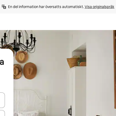
En del information har översatts automatiskt. 
Visa originalspråk
a
d upp- och nedåtpilarna eller utforska genom att trycka eller svepa.