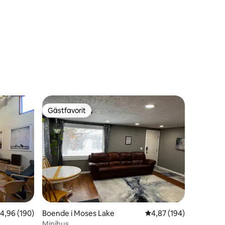
Gästfavorit
Gästfavorit
en
,96 av 5 i genomsnittligt betyg, 190 omdömen
4,96 (190)
Boende i Moses Lake
4,87 av 5 i genomsnitt
4,87 (194)
Minihus