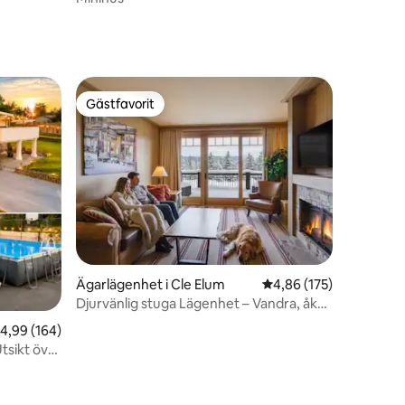
Gästfavorit
Gästfavorit
Ägarlägenhet i Cle Elum
4,86 av 5 i genomsnitt
4,86 (175)
en
Djurvänlig stuga Lägenhet – Vandra, åk
skidor och koppla av!
,99 av 5 i genomsnittligt betyg, 164 omdömen
4,99 (164)
Utsikt över