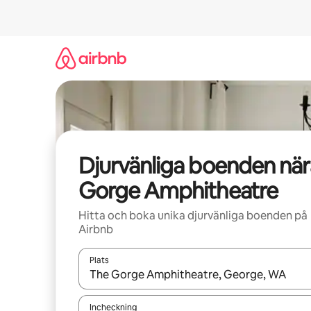
Hoppa
till
innehåll
Djurvänliga boenden när
Gorge Amphitheatre
Hitta och boka unika djurvänliga boenden på
Airbnb
Plats
När resultaten är tillgängliga kan du navigera me
Incheckning