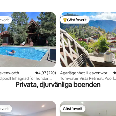
avorit
Gästfavorit
gästfavorit
Populär gästfavorit
ligt betyg, 189 omdömen
eavenworth
4,97 av 5 i genomsnittligt betyg, 220 omdöm
4,97 (220)
Ägarlägenhet i Leavenwort
4
h
pool! Inhägnad för hundar,
Tumwater Vista Retreat: Pool |
Privata, djurvänliga boenden
ll café
Bubbelpool | Bergsutsikt
avorit
Gästfavorit
gästfavorit
Gästfavorit