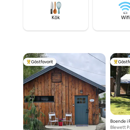
solnedgån
vandringsleder som leder till den
konserter
majestätiska Columbiafloden, och
gångavst
återförenas sedan runt eldstaden för
Kök
Wifi
utsökt mat, utsökt vin och minnen att
värdesätta.
Gästfavorit
Gästf
Populär gästfavorit
Populär 
Boende i 
Blewett 