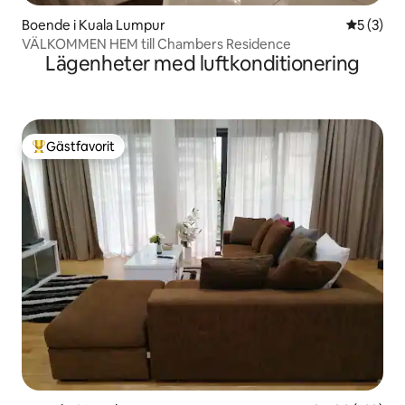
Boende i Kuala Lumpur
5 av 5 i 
5 (3)
VÄLKOMMEN HEM till Chambers Residence
Lägenheter med luftkonditionering
Gästfavorit
Populär gästfavorit