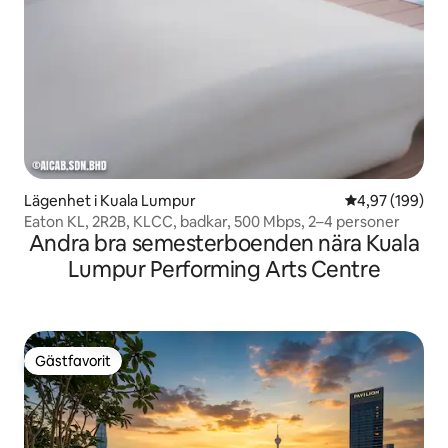
Lägenhet i Kuala Lumpur
4,97 av 5 i ge
4,97 (199)
Eaton KL, 2R2B, KLCC, badkar, 500 Mbps, 2–4 personer
Andra bra semesterboenden nära Kuala
Lumpur Performing Arts Centre
Gästfavorit
Gästfavorit