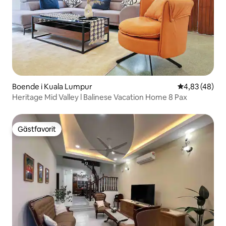
Boende i Kuala Lumpur
4,83 av 5 i g
4,83 (48)
Heritage Mid Valley l Balinese Vacation Home 8 Pax
Gästfavorit
Gästfavorit