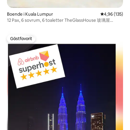
Boende i Kuala Lumpur
4,96 av 5 i ge
4,96 (135)
12 Pax, 6 sovrum, 6 toaletter TheGlassHouse 玻璃屋
Bangsar KL
Gästfavorit
Gästfavorit