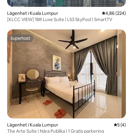
Lägenhet i Kuala Lumpur
4,86 av 5 i ge
4,86 (224)
[KLCC VIEW] 1BR Luxe Suite | L53 SkyPool | SmartTV
Superhost
Superhost
Lägenhet i Kuala Lumpur
5 av 5 i 
5 (4)
The Arte Suite | Nära Publika | 1 Gratis parkering