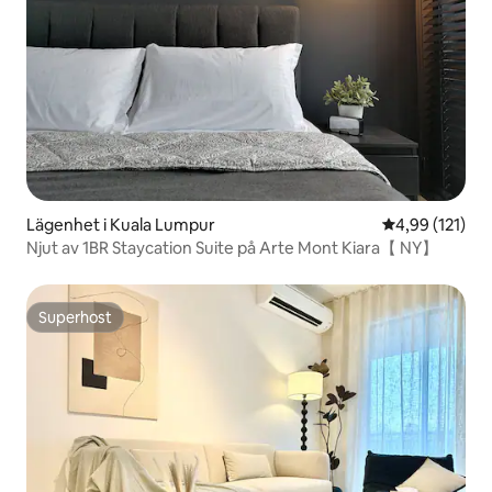
Lägenhet i Kuala Lumpur
4,99 av 5 i ge
4,99 (121)
Njut av 1BR Staycation Suite på Arte Mont Kiara【 NY】
Superhost
Superhost