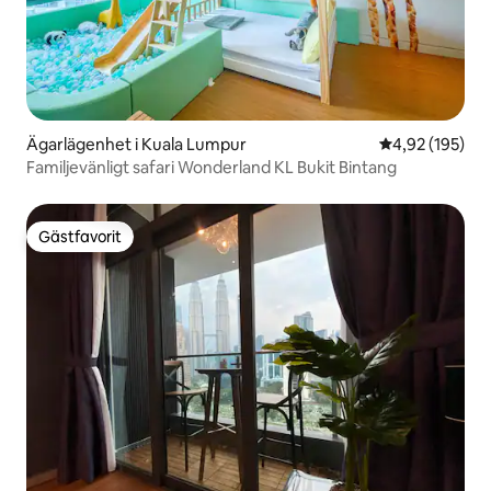
Ägarlägenhet i Kuala Lumpur
4,92 av 5 i ge
4,92 (195)
Familjevänligt safari Wonderland KL Bukit Bintang
Gästfavorit
Gästfavorit