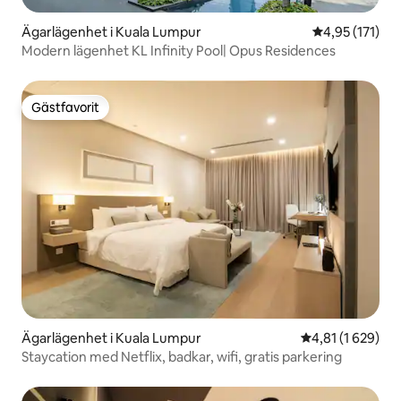
Ägarlägenhet i Kuala Lumpur
4,95 av 5 i ge
4,95 (171)
Modern lägenhet KL Infinity Pool| Opus Residences
Gästfavorit
Gästfavorit
Ägarlägenhet i Kuala Lumpur
4,81 av 5 i gen
4,81 (1 629)
Staycation med Netflix, badkar, wifi, gratis parkering