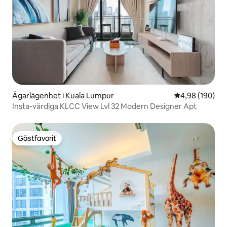
Ägarlägenhet i Kuala Lumpur
4,98 av 5 i ge
4,98 (190)
Insta-värdiga KLCC View Lvl 32 Modern Designer Apt
Gästfavorit
Gästfavorit