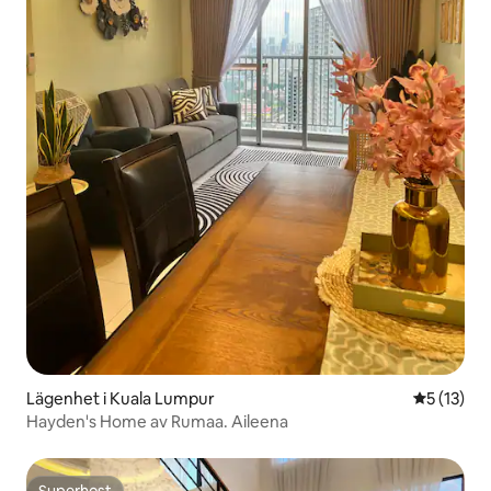
Lägenhet i Kuala Lumpur
5 av 5 i g
5 (13)
Hayden's Home av Rumaa. Aileena