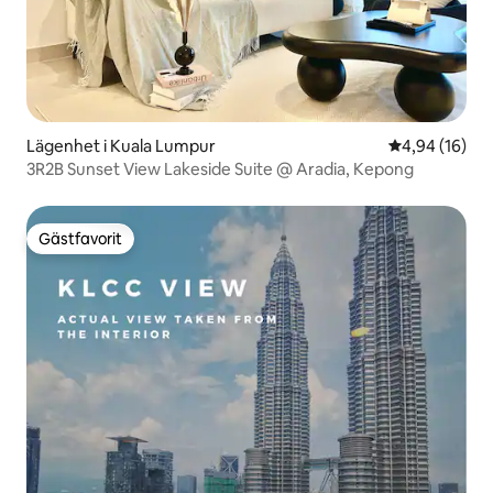
Lägenhet i Kuala Lumpur
4,94 av 5 i g
4,94 (16)
3R2B Sunset View Lakeside Suite @ Aradia, Kepong
Gästfavorit
Gästfavorit