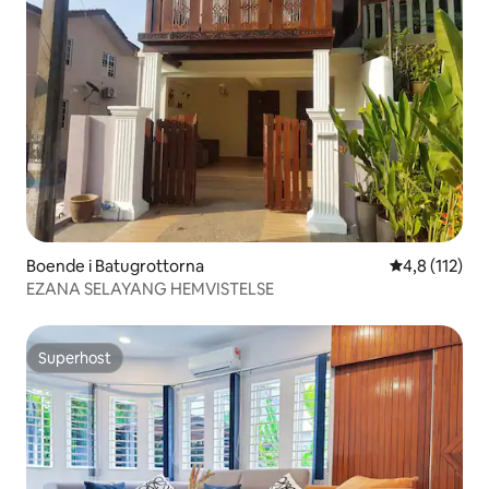
Boende i Batugrottorna
4,8 av 5 i g
4,8 (112)
EZANA SELAYANG HEMVISTELSE
Superhost
Superhost