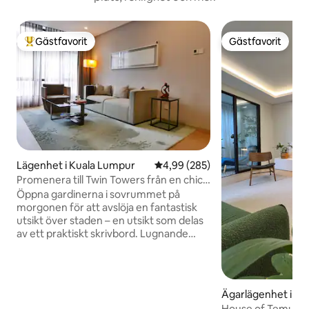
Gästfavorit
Gästfavorit
Populär gästfavorit
Gästfavorit
Lägenhet i Kuala Lumpur
4,99 av 5 i genomsnittligt bety
4,99 (285)
Promenera till Twin Towers från en chic
och modern lägenhet med utsikt
Öppna gardinerna i sovrummet på
morgonen för att avslöja en fantastisk
utsikt över staden – en utsikt som delas
av ett praktiskt skrivbord. Lugnande
nyanser av taupe och grått upprätthåller
en sofistikerad känsla. Moderna
badrums- och köksdetaljer gör detta till
en idealisk bas för att utforska. Min
Ägarlägenhet i K
uppskattade 900 kvm service lägenhet
r
House of Temu: D