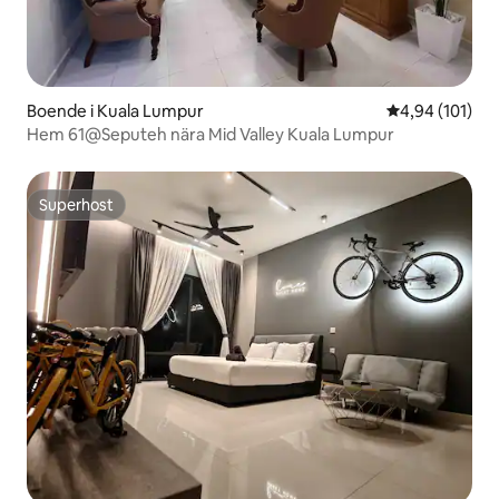
Boende i Kuala Lumpur
4,94 av 5 i ge
4,94 (101)
Hem 61@Seputeh nära Mid Valley Kuala Lumpur
Superhost
Superhost