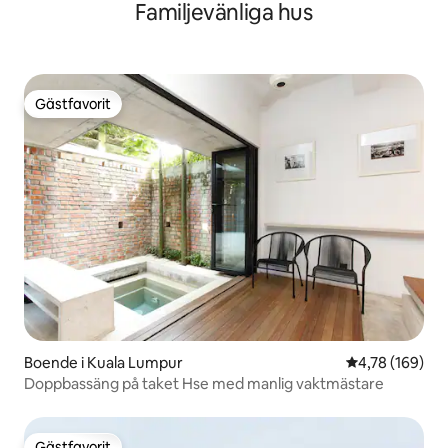
Familjevänliga hus
Gästfavorit
Gästfavorit
Boende i Kuala Lumpur
4,78 av 5 i ge
4,78 (169)
Doppbassäng på taket Hse med manlig vaktmästare
Gästfavorit