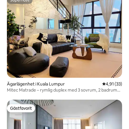
Superhost
Superhost
Ägarlägenhet i Kuala Lumpur
4,91 av 5 i g
4,91 (33)
Mitec Matrade – rymlig duplex med 3 sovrum, 2 badrum
och 1 parkeringsplats
Gästfavorit
Gästfavorit