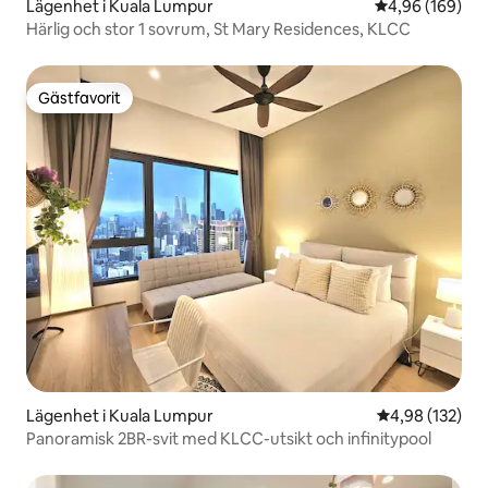
Lägenhet i Kuala Lumpur
4,96 av 5 i ge
4,96 (169)
Härlig och stor 1 sovrum, St Mary Residences, KLCC
Gästfavorit
Gästfavorit
Lägenhet i Kuala Lumpur
4,98 av 5 i ge
4,98 (132)
Panoramisk 2BR-svit med KLCC-utsikt och infinitypool