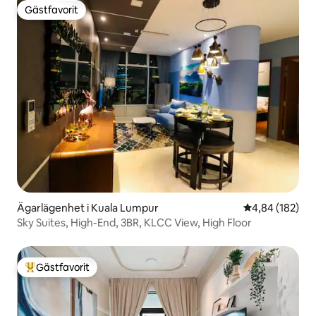
Gästfavorit
Gästfavorit
Ägarlägenhet i Kuala Lumpur
4,84 av 5 i ge
4,84 (182)
Sky Suites, High-End, 3BR, KLCC View, High Floor
Gästfavorit
Populär gästfavorit