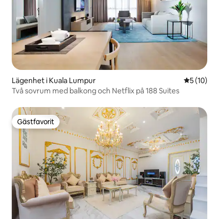
Lägenhet i Kuala Lumpur
5 av 5 i g
5 (10)
Två sovrum med balkong och Netflix på 188 Suites
Gästfavorit
Gästfavorit