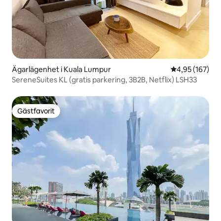
Ägarlägenhet i Kuala Lumpur
4,95 av 5 i ge
4,95 (167)
SereneSuites KL (gratis parkering, 3B2B, Netflix) LSH33
Gästfavorit
Gästfavorit