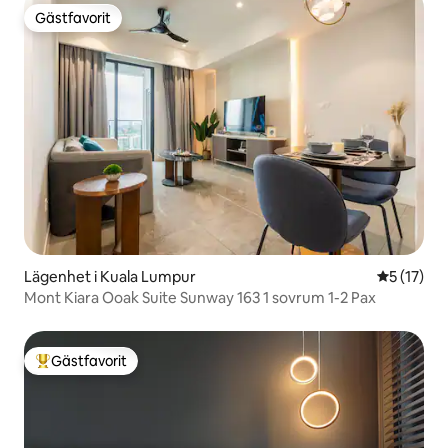
Gästfavorit
Gästfavorit
Lägenhet i Kuala Lumpur
5 av 5 i g
5 (17)
Mont Kiara Ooak Suite Sunway 163 1 sovrum 1-2 Pax
Gästfavorit
Populär gästfavorit