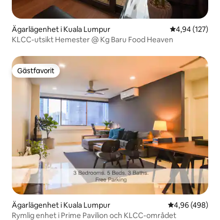
Ägarlägenhet i Kuala Lumpur
4,94 av 5 i ge
4,94 (127)
KLCC-utsikt Hemester @ Kg Baru Food Heaven
Gästfavorit
Gästfavorit
Ägarlägenhet i Kuala Lumpur
4,96 av 5 i ge
4,96 (498)
Rymlig enhet i Prime Pavilion och KLCC-området