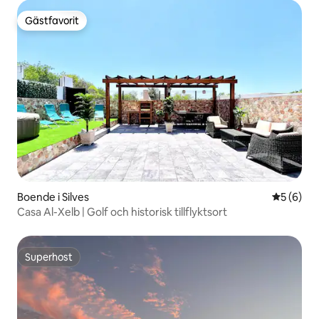
Gästfavorit
Gästfavorit
Boende i Silves
5 av 5 i 
5 (6)
Casa Al-Xelb | Golf och historisk tillflyktsort
Superhost
Superhost