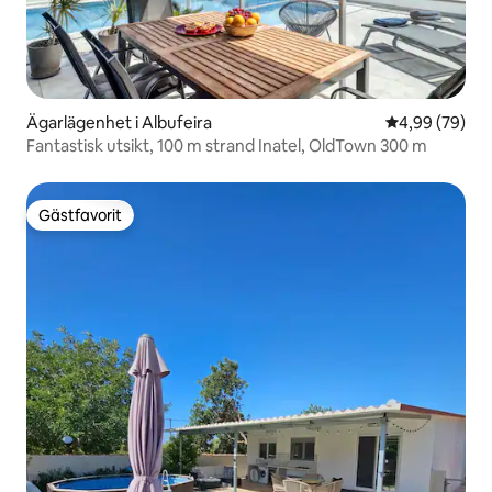
Ägarlägenhet i Albufeira
4,99 av 5 i g
4,99 (79)
Fantastisk utsikt, 100 m strand Inatel, OldTown 300 m
Gästfavorit
Gästfavorit