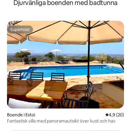
Djurvänliga boenden med badtunna
Superhost
Superhost
Boende i Estoi
4,9 av 5 i g
4,9 (20)
Fantastisk villa med panoramautsikt över kust och hav