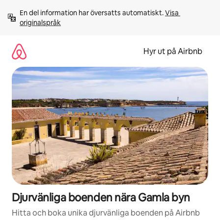
Hoppa
En del information har översatts automatiskt. 
Visa 
till
originalspråk
innehåll
Hyr ut på Airbnb
Djurvänliga boenden nära Gamla byn
Hitta och boka unika djurvänliga boenden på Airbnb