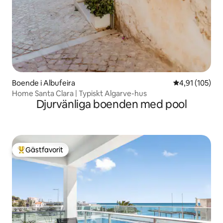
Boende i Albufeira
4,91 av 5 i ge
4,91 (105)
Home Santa Clara | Typiskt Algarve-hus
Djurvänliga boenden med pool
Gästfavorit
Populär gästfavorit