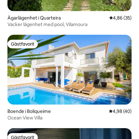
Ägarlägenhet i Quarteira
4,86 av 5 i g
4,86 (35)
Vacker lägenhet med pool, Vilamoura
Gästfavorit
Gästfavorit
Boende i Boliqueime
4,98 av 5 i g
4,98 (40)
Ocean View Villa
Gästfavorit