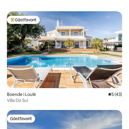
Gästfavorit
Populär gästfavorit
Boende i Loulé
5 av 5 i g
5 (43)
Villa Do Sul
Gästfavorit
Gästfavorit