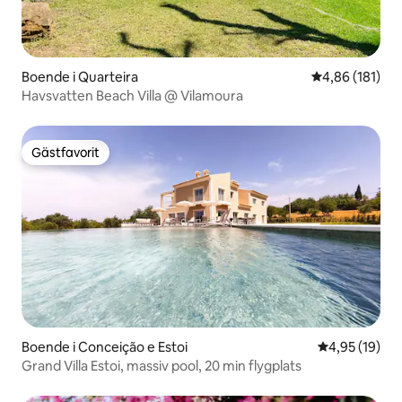
Boende i Quarteira
4,86 av 5 i ge
4,86 (181)
Havsvatten Beach Villa @ Vilamoura
Gästfavorit
Gästfavorit
Boende i Conceição e Estoi
4,95 av 5 i g
4,95 (19)
Grand Villa Estoi, massiv pool, 20 min flygplats