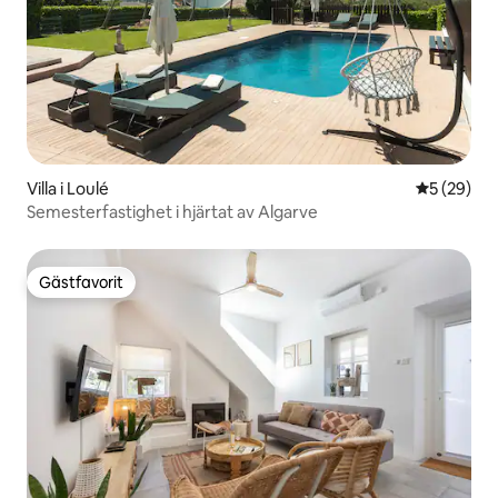
Villa i Loulé
5 av 5 i g
5 (29)
Semesterfastighet i hjärtat av Algarve
Gästfavorit
Gästfavorit