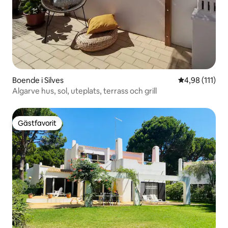
Boende i Silves
4,98 av 5 i g
4,98 (111)
Algarve hus, sol, uteplats, terrass och grill
Gästfavorit
Gästfavorit