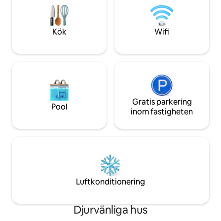
luftkonditionering, tvättmaskin och
utforska Olhãos sk
diskmaskin, kaffemaskin och stort
Boka nu och upple
kylskåp.
vistelse!
Kök
Wifi
Gratis parkering
Pool
inom fastigheten
Luftkonditionering
Djurvänliga hus