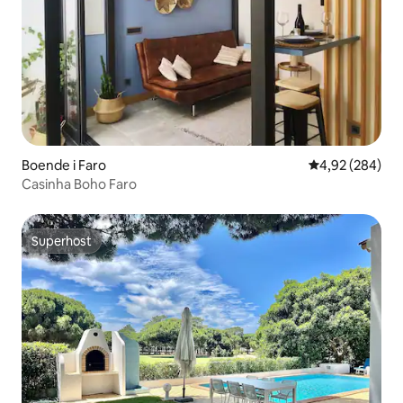
Boende i Faro
4,92 av 5 i ge
4,92 (284)
Casinha Boho Faro
Superhost
Superhost