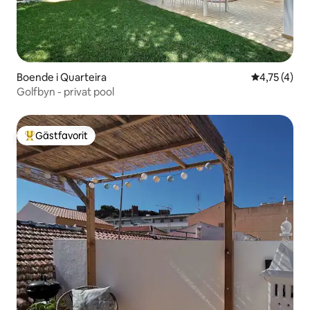
Boende i Quarteira
4,75 av 5 i
4,75 (4)
Golfbyn - privat pool
Gästfavorit
Populär gästfavorit