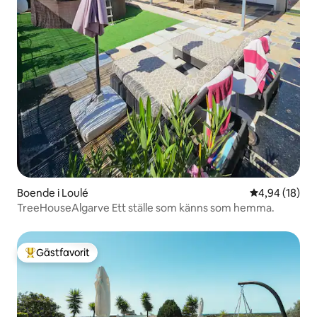
Boende i Loulé
4,94 av 5 i g
4,94 (18)
TreeHouseAlgarve Ett ställe som känns som hemma.
Gästfavorit
Populär gästfavorit