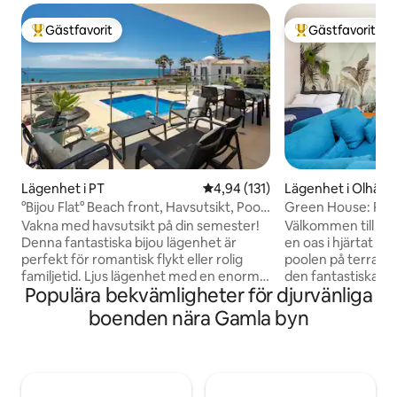
Gästfavorit
Gästfavorit
Populär gästfavorit
Populär gästfavor
Lägenhet i PT
4,94 av 5 i genomsnittligt bet
4,94 (131)
Lägenhet i Olhão
°Bijou Flat° Beach front, Havsutsikt, Pool,
Green House: Poo
Garage
fantastisk utsikt
Vakna med havsutsikt på din semester!
Välkommen till c
Denna fantastiska bijou lägenhet är
en oas i hjärtat av
perfekt för romantisk flykt eller rolig
poolen på terrass
familjetid. Ljus lägenhet med en enorm
den fantastiska ut
Populära bekvämligheter för djurvänliga
terrass mot söder och fantastisk
Ria Formosa. Det
solnedgång för att njuta av dina kvällar.
inbjudande utrymm
boenden nära Gamla byn
Endast 50 meter från stranden Olhos
utrustat kök, grati
d'Agua, alla typiska restauranger, barer
bekvämt vardagsr
och stormarknader. POOL, solstolar och
några minuter frå
TVÅ PARKERINGSPLATSER i garaget.
restauranger och 
WiFi, internationella kanaler,
den perfekta utgå