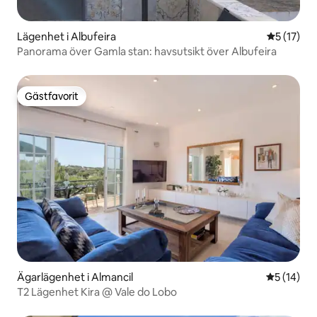
Lägenhet i Albufeira
5 av 5 i g
5 (17)
Panorama över Gamla stan: havsutsikt över Albufeira
Gästfavorit
Gästfavorit
Ägarlägenhet i Almancil
5 av 5 i g
5 (14)
T2 Lägenhet Kira @ Vale do Lobo