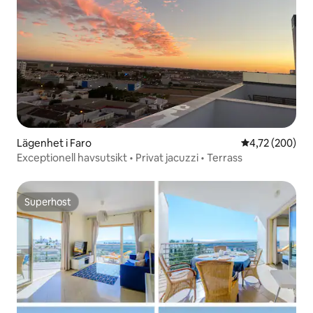
Lägenhet i Faro
4,72 av 5 i ge
4,72 (200)
Exceptionell havsutsikt • Privat jacuzzi • Terrass
Superhost
Superhost