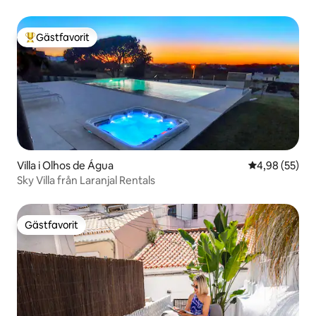
(extra)
Gästfavorit
Populär gästfavorit
Villa i Olhos de Água
4,98 av 5 i g
4,98 (55)
Sky Villa från Laranjal Rentals
Gästfavorit
Gästfavorit