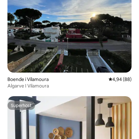
Boende i Vilamoura
4,94 av 5 i g
4,94 (88)
Algarve I Vilamoura
Superhost
Superhost