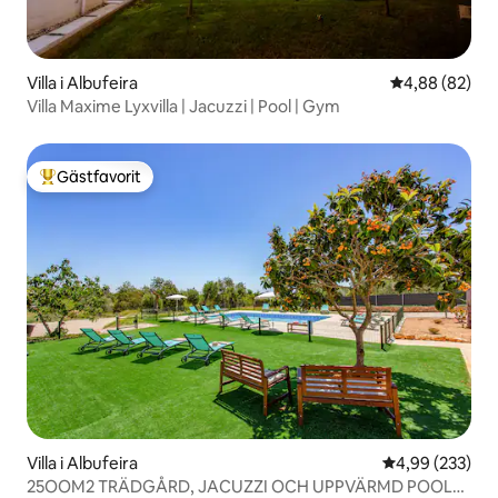
Villa i Albufeira
4,88 av 5 i g
4,88 (82)
Villa Maxime Lyxvilla | Jacuzzi | Pool | Gym
Gästfavorit
Populär gästfavorit
Villa i Albufeira
4,99 av 5 i ge
4,99 (233)
25OOM2 TRÄDGÅRD, JACUZZI OCH UPPVÄRMD POOL