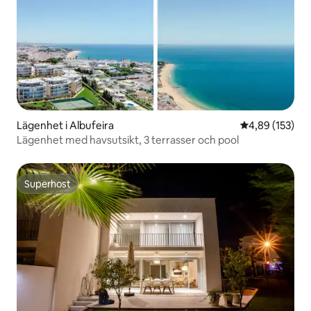
Lägenhet i Albufeira
4,89 av 5 i ge
4,89 (153)
Lägenhet med havsutsikt, 3 terrasser och pool
Superhost
Superhost