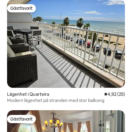
Gästfavorit
Gästfavorit
Lägenhet i Quarteira
4,92 av 5 i g
4,92 (25)
Modern lägenhet på stranden med stor balkong
Gästfavorit
Gästfavorit