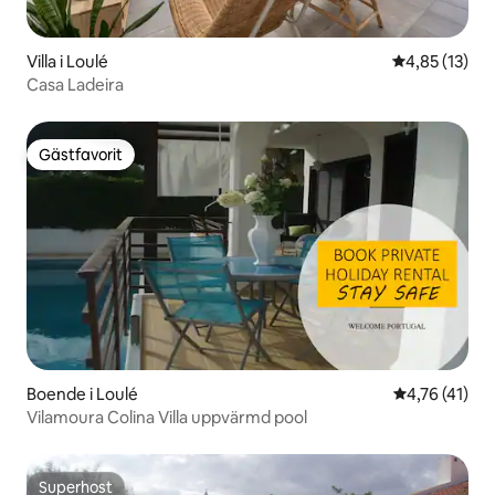
Villa i Loulé
4,85 av 5 i g
4,85 (13)
Casa Ladeira
Gästfavorit
Gästfavorit
Boende i Loulé
4,76 av 5 i 
4,76 (41)
Vilamoura Colina Villa uppvärmd pool
Superhost