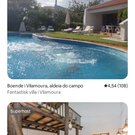
Superhost
Boende i Vilamoura, aldeia do campo
4,54 av 5 i ge
4,54 (108)
Fantastisk villa i Vilamoura
Superhost
Superhost