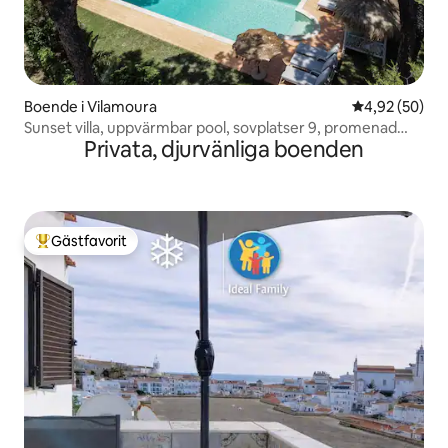
Boende i Vilamoura
4,92 av 5 i g
4,92 (50)
Sunset villa, uppvärmbar pool, sovplatser 9, promenad
Privata, djurvänliga boenden
marina
Gästfavorit
Populär gästfavorit