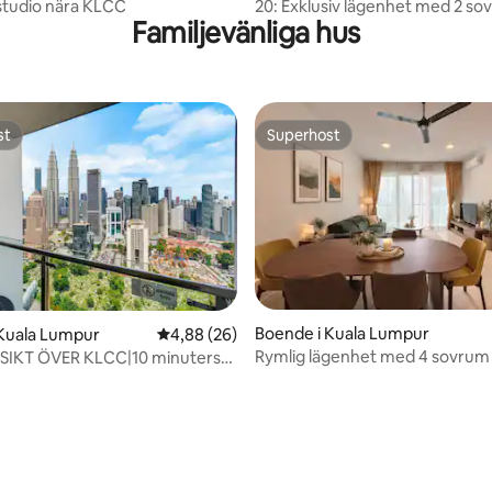
r
studio nära KLCC
20: Exklusiv lägenhet med 2 s
Familjevänliga hus
ikonisk utsikt över tvillingtorne
st
Superhost
st
Superhost
Boende i Kuala Lumpur
 Kuala Lumpur
4,88 av 5 i genomsnittligt betyg, 26 omdöm
4,88 (26)
Rymlig lägenhet med 4 sovrum 
TSIKT ÖVER KLCC|10 minuters
minuters promenad till KLCC
 till KLCC|Hög våning|Modern