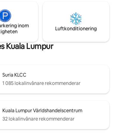
av Kuala Lumpur. Bara 10–15 minuters
kområde
promenad till KL Twin Towers och 5
g ◉ 🛋
minuter till LRT Dang Wangi & Monorail
◉ 🏠
Bukit Nanas station.
arkering inom
Standardincheckning: 15.00–00.00 Din
Luftkonditionering
tigheten
g,
perfekta KL-vistelse börjar här! ✨
eciella
es Kuala Lumpur
Suria KLCC
1 085 lokalinvånare rekommenderar
Kuala Lumpur Världshandelscentrum
32 lokalinvånare rekommenderar