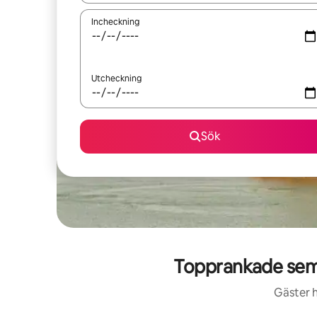
Incheckning
Utcheckning
Sök
Topprankade sem
Gäster h