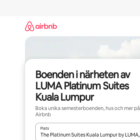
Hoppa
till
innehåll
Boenden i närheten av
LUMA Platinum Suites
Kuala Lumpur
Boka unika semesterboenden, hus och mer på
Airbnb
Plats
När resultaten är tillgängliga kan du navigera me