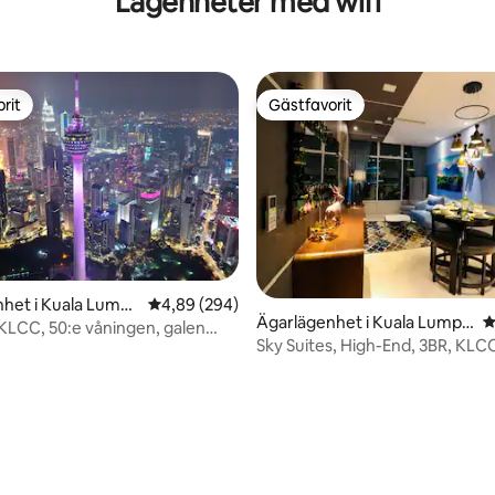
Lägenheter med wifi
rit
Gästfavorit
rit
Gästfavorit
het i Kuala Lump
4,89 av 5 i genomsnittligt betyg, 294 omdöm
4,89 (294)
Ägarlägenhet i Kuala Lumpu
4
 KLCC, 50:e våningen, galen
r
Sky Suites, High-End, 3BR, KLC
m för 5
High Floor