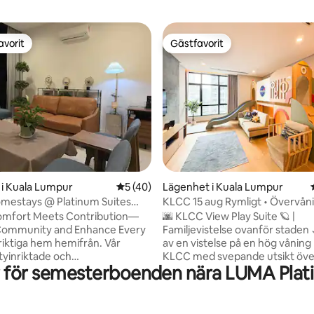
avorit
Gästfavorit
gästfavorit
Gästfavorit
ligt betyg, 285 omdömen
i Kuala Lumpur
5 av 5 i genomsnittligt betyg, 40 omdöm
5 (40)
Lägenhet i Kuala Lumpur
mestays @ Platinum Suites
KLCC 15 aug Rymligt • Övervån
Badkar + rutschkana
mfort Meets Contribution—
🌆 KLCC View Play Suite 🪐 |
 Community and Enhance Every
Familjevistelse ovanför staden 🌙✨
riktiga hem hemifrån. Vår
av en vistelse på en hög våning
yinriktade och
KLCC med svepande utsikt öve
 för semesterboenden nära LUMA Plat
äningsbaserade modell för
designad för roliga och minnes
s en värdfamilj är utformad
utflykter. Titta på skylinen lysa
rbättra din vistelse samtidigt
kvällen medan barnen njuter a
mjar ansvar och hållbarhet i ditt
inomhusrutschbanan och det le