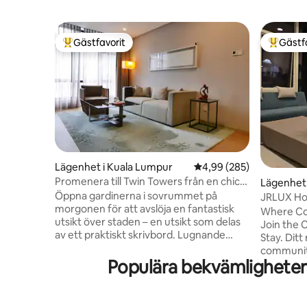
Gästfavorit
Gästf
Populär gästfavorit
Populär 
Lägenhet i Kuala Lumpur
4,99 av 5 i genomsnitt
4,99 (285)
Promenera till Twin Towers från en chic
Lägenhet 
och modern lägenhet med utsikt
Öppna gardinerna i sovrummet på
JRLUX Ho
morgonen för att avslöja en fantastisk
KLCC
Where Co
utsikt över staden – en utsikt som delas
Join the
av ett praktiskt skrivbord. Lugnande
Stay. Ditt 
nyanser av taupe och grått upprätthåller
communit
en sofistikerad känsla. Moderna
Populära bekvämligheter
självbetj
badrums- och köksdetaljer gör detta till
boende ho
en idealisk bas för att utforska. Min
för att fö
uppskattade 900 kvm service lägenhet
som vi frä