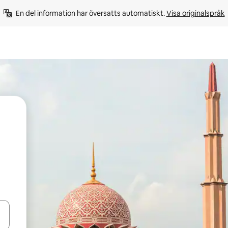
En del information har översatts automatiskt. 
Visa originalspråk
d upp- och nedåtpilarna eller utforska genom att trycka eller svepa.