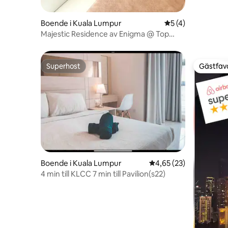
Boende i Kuala Lumpur
5 av 5 i genomsni
5 (4)
Majestic Residence av Enigma @ Top
Pool KLCC View
Superhost
Gästfavo
Superhost
Gästfavo
Boende i Kuala Lumpur
4,65 av 5 i genomsnit
4,65 (23)
4 min till KLCC 7 min till Pavilion(s22)