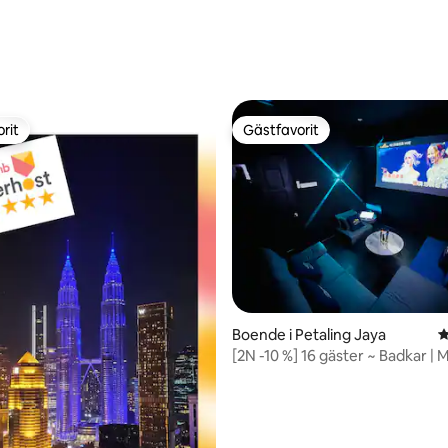
ttligt betyg, 4 omdömen
rit
Gästfavorit
rit
Gästfavorit
tligt betyg, 23 omdömen
Boende i Petaling Jaya
4
[2N -10 %] 16 gäster ~ Badkar | 
och Sunway