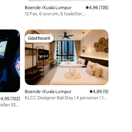
Boende i Kuala Lumpur
4,96 av 5 i genomsnitt
4,96 (135)
12 Pax, 6 sovrum, 6 toaletter
TheGlassHouse 玻璃屋Bangsar KL
Gästfavorit
Gästfavorit
Boende i Kuala Lumpur
4,89 av 5 i genomsni
4,89 (9)
KLCC Designer Bali Stay | 4 personer | 1
,95 av 5 i genomsnittligt betyg, 102 omdömen
4,95 (102)
minut till tåget
Mellan SS2