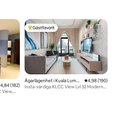
Gästfavorit
Populär gästfavorit
en
Ägarlägenhet i Kuala Lumpu
4,98 av 5 i genomsnitt
4,98 (190)
,84 av 5 i genomsnittligt betyg, 182 omdömen
4,84 (182)
r
Insta-värdiga KLCC View Lvl 32 Modern
C View,
Designer Apt