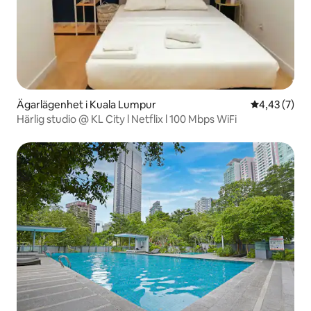
Ägarlägenhet i Kuala Lumpur
4,43 av 5 i 
4,43 (7)
Härlig studio @ KL City l Netflix l 100 Mbps WiFi