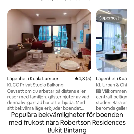
Superhost
Superhost
Lägenhet i Kuala Lumpur
4,8 av 5 i genomsnittligt b
4,8 (5)
Lägenhet i Kuala
KLCC Privat Studio Balkong
KL Urban & Chill R
staden (4-7 pax)
Oavsett om du arbetar på distans eller
🏙️ Välkommen til
reser med familjen, gäster njuter av vad
centralt belägna Ai
denna livliga stad har att erbjuda. Med
staden! Bara en ko
sitt bekväma läge erbjuder boendet
berömda gallerior.
Populära bekvämligheter för boenden
enkel tillgång till stadens populäraste
omgiven av ett le
destinationer. Du kan åka många ställen
internationella kö
med frukost nära Robertson Residences
till fots eller med tåg, och om du också
hemvistelse erbju
Bukit Bintang
bestämmer dig för att bara ladda och ha
blandningen av b