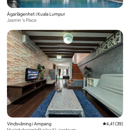
Ägarlägenhet i Kuala Lumpur
Jasmin 's Place
Vindsvåning i Ampang
4,41 av 5 i g
4,41 (39)
Mysigt designloft nära KL centrum