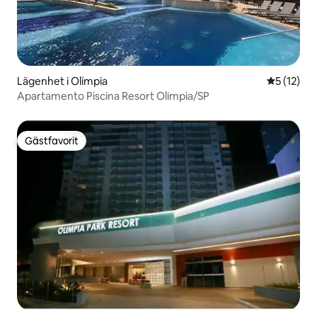
Lägenhet i Olímpia
5 av 5 i g
5 (12)
Apartamento Piscina Resort Olimpia/SP
Gästfavorit
Gästfavorit