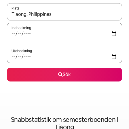
Plats
När resultaten är tillgängliga kan du navigera med upp- och ned
Incheckning
Utcheckning
Sök
Snabbstatistik om semesterboenden i
Tiaong