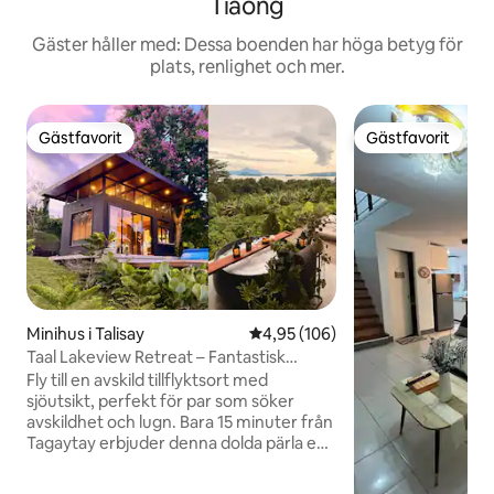
Tiaong
Gäster håller med: Dessa boenden har höga betyg för
plats, renlighet och mer.
Gästfavorit
Gästfavorit
Gästfavorit
Gästfavorit
Minihus i Talisay
4,95 av 5 i genomsnittligt bety
4,95 (106)
Taal Lakeview Retreat – Fantastisk
panoramautsikt
Fly till en avskild tillflyktsort med
sjöutsikt, perfekt för par som söker
avskildhet och lugn. Bara 15 minuter från
Tagaytay erbjuder denna dolda pärla en
fri sjöutsikt och en lugn tillflyktsort. Det
lilla huset ligger på en privat egendom på