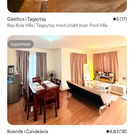
Gästhus i Tagaytay
5 av 5 i g
5 (17)
Bay Bula Villa | Tagaytay med utsikt över Pool Villa
Superhost
Superhost
Boende i Candelaria
4,83 av 5 i g
4,83 (18)