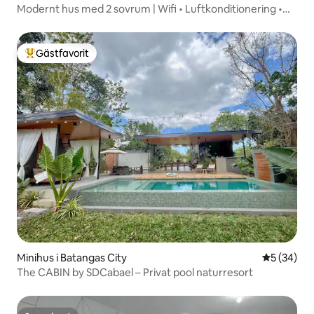
Modernt hus med 2 sovrum | Wifi • Luftkonditionering •
Gratis parkering
Gästfavorit
Populär gästfavorit
Minihus i Batangas City
5 av 5 i g
5 (34)
The CABIN by SDCabael – Privat pool naturresort