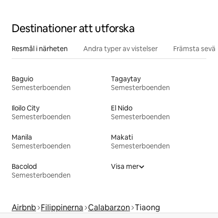
Destinationer att utforska
Resmål i närheten
Andra typer av vistelser
Främsta sevär
Baguio
Tagaytay
Semesterboenden
Semesterboenden
Iloilo City
El Nido
Semesterboenden
Semesterboenden
Manila
Makati
Semesterboenden
Semesterboenden
Bacolod
Visa mer
Semesterboenden
Airbnb
Filippinerna
Calabarzon
Tiaong