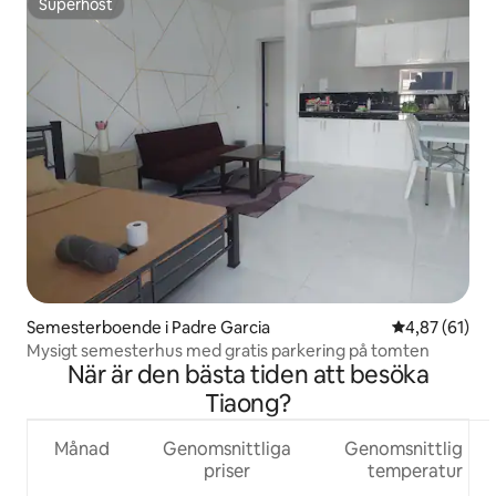
Superhost
Superhost
Semesterboende i Padre Garcia
4,87 av 5 i g
4,87 (61)
Mysigt semesterhus med gratis parkering på tomten
När är den bästa tiden att besöka
Tiaong?
Månad
Genomsnittliga
Genomsnittlig
priser
temperatur