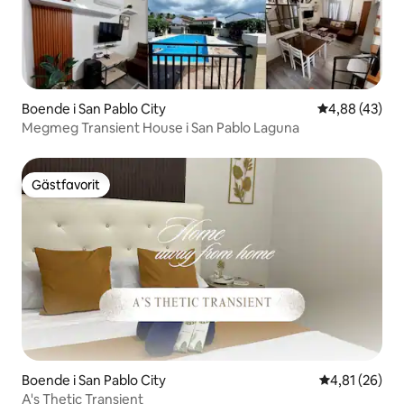
Boende i San Pablo City
4,88 av 5 i g
4,88 (43)
Megmeg Transient House i San Pablo Laguna
Gästfavorit
Gästfavorit
Boende i San Pablo City
4,81 av 5 i g
4,81 (26)
A's Thetic Transient