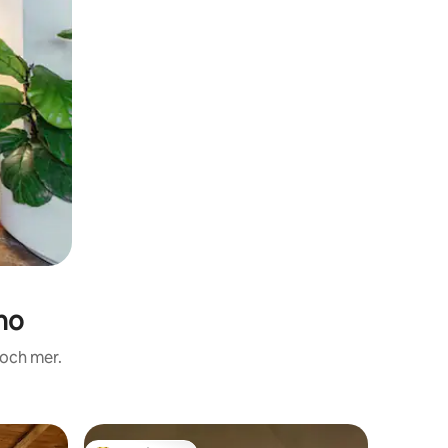
ho
 och mer.
Boende i 