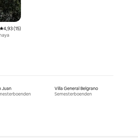
en
4,93 av 5 i genomsnittligt betyg, 15 omdömen
4,93 (15)
maya
n Juan
Villa General Belgrano
mesterboenden
Semesterboenden