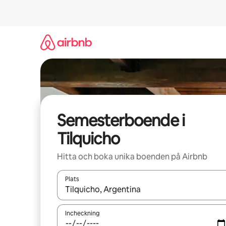
Hoppa
till
innehåll
Semesterboende i
Tilquicho
Hitta och boka unika boenden på Airbnb
Plats
När resultaten är tillgängliga kan du navigera me
Incheckning