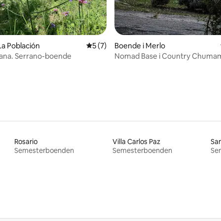
La Población
5 av 5 i genomsnittligt betyg, 7 omdöm
5 (7)
Boende i Merlo
ana. Serrano-boende
Nomad Base i Country Chuma
Rosario
Villa Carlos Paz
Sa
Semesterboenden
Semesterboenden
Se