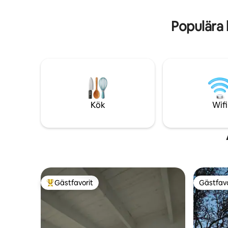
miljöer och även ett fullt utrustat kök om
privata til
du gillar att laga mat.
Traslasier
Populära 
Kök
Wifi
Gästfavorit
Gästfavo
Populär gästfavorit
Gästfavo