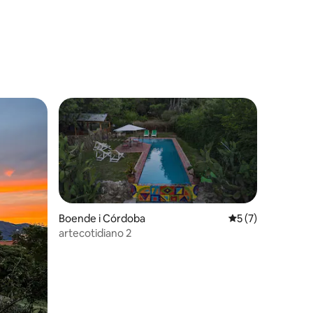
en
Boende i Córdoba
5 av 5 i genomsni
5 (7)
artecotidiano 2