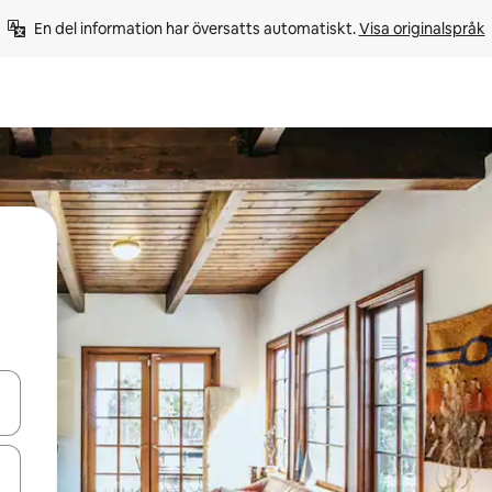
En del information har översatts automatiskt. 
Visa originalspråk
d upp- och nedåtpilarna eller utforska genom att trycka eller svepa.