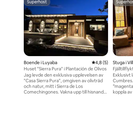
Superhost
Superho
Superhost
Superho
Boende i Luyaba
4,8 av 5 i genomsni
4,8 (5)
Stuga i Vi
Huset "Sierra Pura" i Plantación de Olivos
Fjälltillf
hästar
Jag levde den exklusiva upplevelsen av
Exklusivt 
"Casa Sierra Pura", omgiven av olivträd
Cumbres.
och natur, mitt i Sierra de Los
”magentaef
Comechingones. Vakna upp till hisnande
koppla av 
utsikt över soluppgången eller njut av
sovrum, 3
oförglömliga solnedgångar från poolen
stort gril
eller galleriet med utsikt över
och stjärnhimlen. Hästa
bergskedjorna. Svit med exklusiv terrass.
(organise
Privat carchera. Asador para Lucirte y
vaktmästa
Senderos para trekking. Satellit WIFI, TV
och fullständig vila.
med streaming och DirectTV. A/A i alla
Route 148,