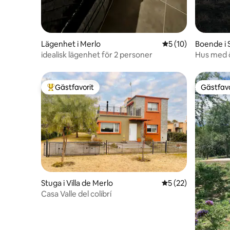
Lägenhet i Merlo
5 av 5 i genomsnit
5 (10)
Boende i 
idealisk lägenhet för 2 personer
Hus med ö
Gästfavorit
Gästfavo
Populär gästfavorit
Gästfavo
Stuga i Villa de Merlo
5 av 5 i genomsnit
5 (22)
Casa Valle del colibrí