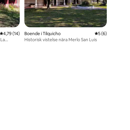
4,79 av 5 i genomsnittligt betyg, 14 omdömen
4,79 (14)
Boende i Tilquicho
5 av 5 i genomsni
5 (6)
 La
Historisk vistelse nära Merlo San Luis