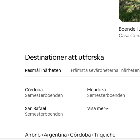
Boende i 
Casa Con
Destinationer att utforska
Resmål i närheten
Främsta sevärdheterna i närheten
Córdoba
Mendoza
Semesterboenden
Semesterboenden
San Rafael
Visa mer
Semesterboenden
Airbnb
Argentina
Córdoba
Tilquicho