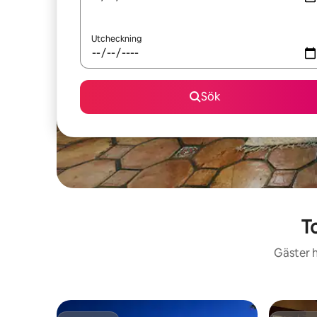
Utcheckning
Sök
T
Gäster h