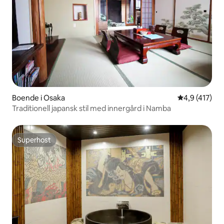
Boende i Osaka
4,9 av 5 i ge
4,9 (417)
Traditionell japansk stil med innergård i Namba
Superhost
Superhost