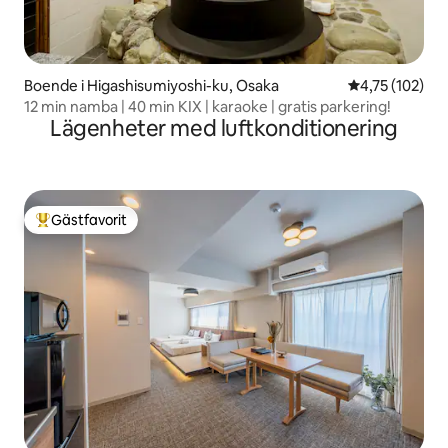
Boende i Higashisumiyoshi-ku, Osaka
4,75 av 5 i ge
4,75 (102)
12 min namba | 40 min KIX | karaoke | gratis parkering!
Lägenheter med luftkonditionering
Gästfavorit
Populär gästfavorit