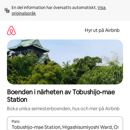
Hoppa
En del information har översatts automatiskt. 
Visa 
till
originalspråk
innehåll
Hyr ut på Airbnb
Boenden i närheten av Tobushijo-mae
Station
Boka unika semesterboenden, hus och mer på Airbnb
Plats
När resultaten är tillgängliga kan du navigera med upp- och ned