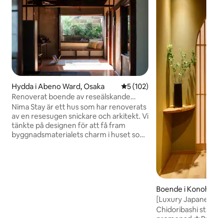
Hydda i Abeno Ward, Osaka
5 av 5 i genomsnittligt bet
5 (102)
Renoverat boende av reseälskande
snickare och designer
Nima Stay är ett hus som har renoverats
av en resesugen snickare och arkitekt. Vi
tänkte på designen för att få fram
byggnadsmaterialets charm i huset som
byggdes för cirka 100 år sedan. Vi
polerade och återanvände det
ursprungliga träet och dörrarna, Vi var
angelägna om att använda naturliga
byggmaterial. En bekväm plats där
Boende i Konohan
morgonens, middagens och kvällens
saka
[Luxury Japanese
solljus och skuggor, och Japans fyra
USJ/Namba 10 min
årstider smälter samman på ett
Chidoribashi stati
minuters promena
behagligt sätt. Njut av det utrymme som