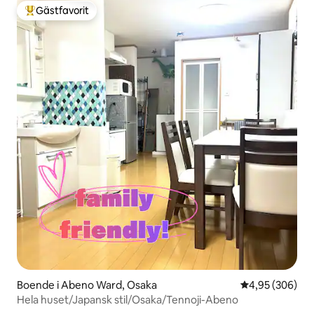
Gästfavorit
Populär gästfavorit
Boende i Abeno Ward, Osaka
4,95 av 5 i ge
4,95 (306)
Hela huset/Japansk stil/Osaka/Tennoji-Abeno