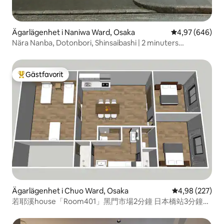
Ägarlägenhet i Naniwa Ward, Osaka
4,97 av 5 i ge
4,97 (646)
Nära Nanba, Dotonbori, Shinsaibashi | 2 minuters
promenad från tunnelbanestationen | 4 olika rumstyper |
Hiss | USJ 30 minuter | Kansai flygplats...
Gästfavorit
Populär gästfavorit
Ägarlägenhet i Chuo Ward, Osaka
4,98 av 5 i ge
4,98 (227)
若耶溪house「Room401」黑門市場2分鐘 日本橋站3分鐘
101 m² 三室一厅两卫两浴户型