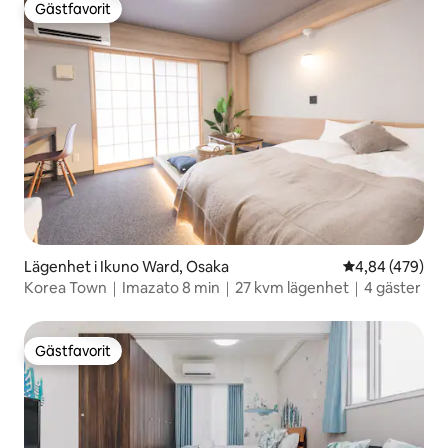
Gästfavorit
Gästfavorit
Lägenhet i Ikuno Ward, Osaka
4,84 av 5 i ge
4,84 (479)
Korea Town｜Imazato 8 min｜27 kvm lägenhet｜4 gäster
Gästfavorit
Gästfavorit