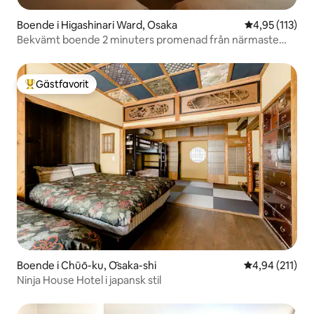
Boende i Higashinari Ward, Osaka
4,95 av 5 i ge
4,95 (113)
Bekvämt boende 2 minuters promenad från närmaste
station / Park och maratonbana vid foten av Osaka Castle
/ Mitt i Osaka
Gästfavorit
Populär gästfavorit
Boende i Chūō-ku, Ōsaka-shi
4,94 av 5 i ge
4,94 (211)
Ninja House Hotel i japansk stil