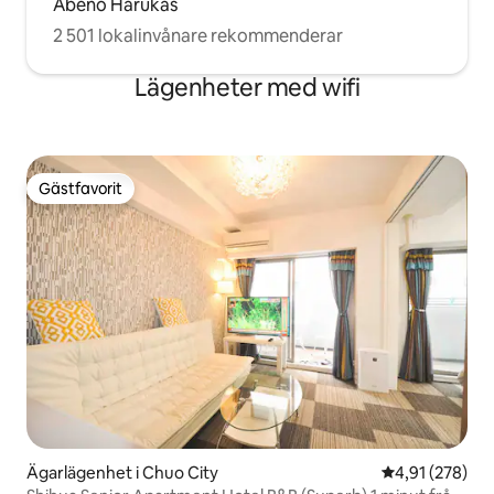
Abeno Harukas
2 501 lokalinvånare rekommenderar
Lägenheter med wifi
Gästfavorit
Gästfavorit
Ägarlägenhet i Chuo City
4,91 av 5 i ge
4,91 (278)