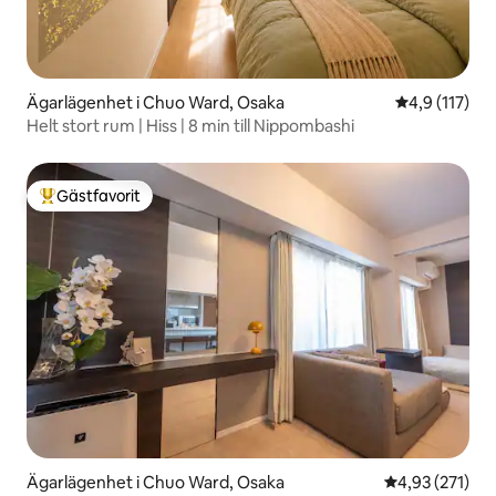
Ägarlägenhet i Chuo Ward, Osaka
4,9 av 5 i g
4,9 (117)
Helt stort rum | Hiss | 8 min till Nippombashi
Gästfavorit
Populär gästfavorit
Ägarlägenhet i Chuo Ward, Osaka
4,93 av 5 i ge
4,93 (271)