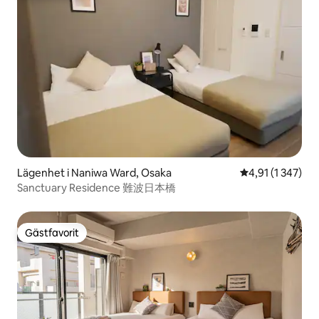
Lägenhet i Naniwa Ward, Osaka
4,91 av 5 i gen
4,91 (1 347)
Sanctuary Residence 難波日本橋
Gästfavorit
Gästfavorit