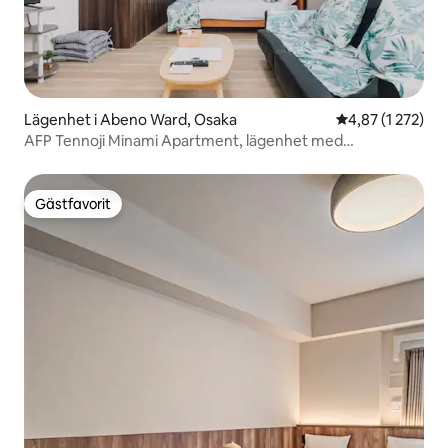
Lägenhet i Abeno Ward, Osaka
4,87 av 5 i gen
4,87 (1 272)
AFP Tennoji Minami Apartment, lägenhet med
dubbelsäng och bäddsoffa 5
Gästfavorit
Gästfavorit