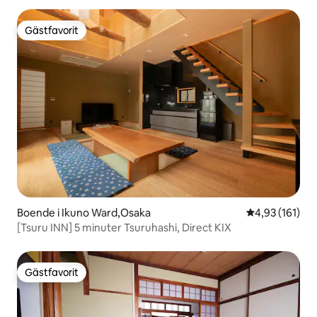
Gästfavorit
Gästfavorit
Boende i Ikuno Ward,Osaka
4,93 av 5 i ge
4,93 (161)
[Tsuru INN] 5 minuter Tsuruhashi, Direct KIX
Gästfavorit
Gästfavorit