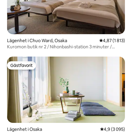
Lägenhet i Chuo Ward, Osaka
4,87 av 5 i gen
4,87 (1 813)
Kuromon butik nr 2 / Nihonbashi-station 3 minuter /
Kuromon-marknaden / Shinsaibashi / Dotonbori / Namba
/ Tsūtenkaku / USJ / Direkt till KIX , dubbelsängar...
Gästfavorit
Gästfavorit
Lägenhet i Osaka
4,9 av 5 i geno
4,9 (3 095)