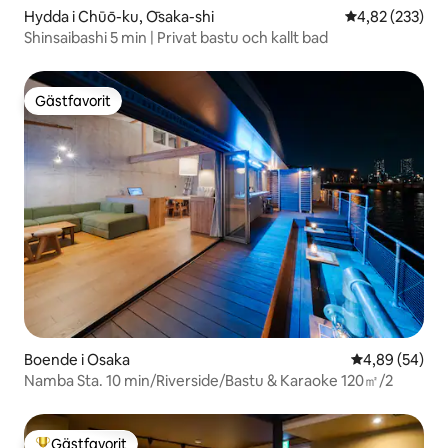
Hydda i Chūō-ku, Ōsaka-shi
4,82 av 5 i ge
4,82 (233)
Shinsaibashi 5 min | Privat bastu och kallt bad
Gästfavorit
Gästfavorit
Boende i Osaka
4,89 av 5 i g
4,89 (54)
Namba Sta. 10 min/Riverside/Bastu & Karaoke 120㎡/2
Gästfavorit