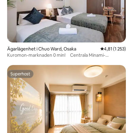
Ägarlägenhet i Chuo Ward, Osaka
4,81 av 5 i gen
4,81 (1 253)
Kuromon-marknaden 0 min! Centrala Minami-
området/KR3
Superhost
Superhost