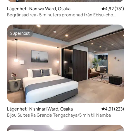
Lägenhet i Naniwa Ward, Osaka
4,92 av 5 i ge
4,92 (751)
Begränsad rea · 5 minuters promenad från Ebisu-cho
Station · För familjer · Osaka Namba · Tsūtenkaku · Tennōji
· Shinsaibashi · Dōtonbori · USJ · Flygplats ...
Superhost
Superhost
Lägenhet i Nishinari Ward, Osaka
4,91 av 5 i ge
4,91 (223)
Bijou Suites Ra Grande Tengachaya/5 min till Namba