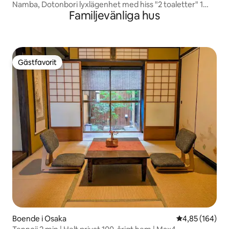
Namba, Dotonbori lyxlägenhet med hiss "2 toaletter" 1
Familjevänliga hus
minut till tunnelbanan & Kuromon Market 3 minuter &
Shinsaibashi 5 minuter, andra boenden i samma byggnad,
välkomna att fråga
Gästfavorit
Gästfavorit
Boende i Osaka
4,85 av 5 i ge
4,85 (164)