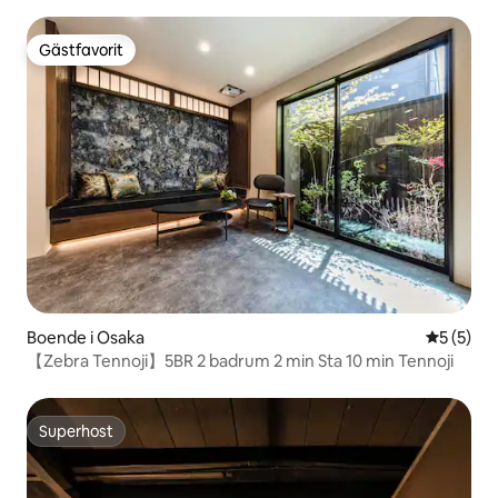
Gästfavorit
Gästfavorit
Boende i Osaka
5 av 5 i 
5 (5)
【Zebra Tennoji】5BR 2 badrum 2 min Sta 10 min Tennoji
Superhost
Superhost