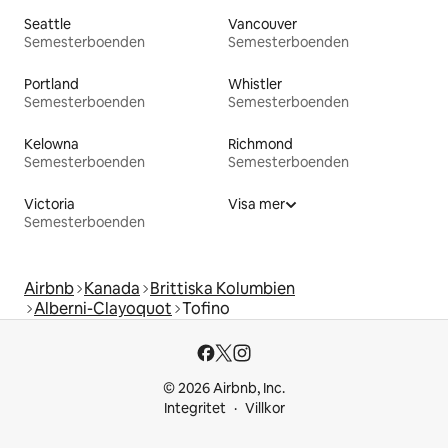
Seattle
Vancouver
Semesterboenden
Semesterboenden
Portland
Whistler
Semesterboenden
Semesterboenden
Kelowna
Richmond
Semesterboenden
Semesterboenden
Victoria
Visa mer
Semesterboenden
Airbnb
Kanada
Brittiska Kolumbien
Alberni-Clayoquot
Tofino
© 2026 Airbnb, Inc.
Integritet
Villkor