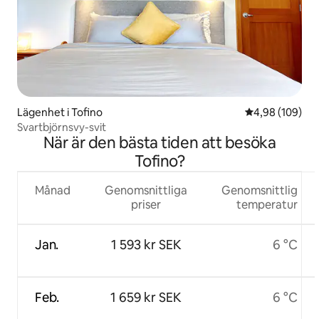
Lägenhet i Tofino
4,98 av 5 i ge
4,98 (109)
Svartbjörnsvy-svit
När är den bästa tiden att besöka
Tofino?
Månad
Genomsnittliga
Genomsnittlig
priser
temperatur
Jan.
1 593 kr SEK
6 °C
Feb.
1 659 kr SEK
6 °C