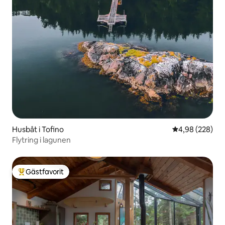
Husbåt i Tofino
4,98 av 5 i ge
4,98 (228)
Flytring i lagunen
Gästfavorit
Populär gästfavorit