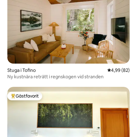
Stuga i Tofino
4,99 av 5 i g
4,99 (82)
Ny kustnära reträtt i regnskogen vid stranden
Gästfavorit
Populär gästfavorit