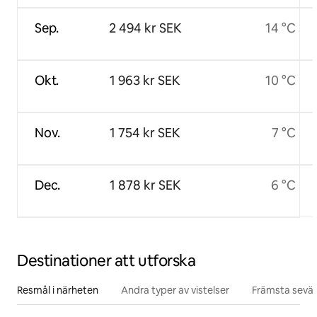
Sep.
2 494 kr SEK
14 °C
Okt.
1 963 kr SEK
10 °C
Nov.
1 754 kr SEK
7 °C
Dec.
1 878 kr SEK
6 °C
Destinationer att utforska
Resmål i närheten
Andra typer av vistelser
Främsta sevär