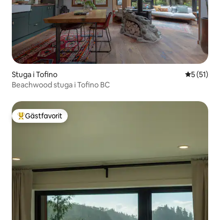
Stuga i Tofino
5 av 5 i g
5 (51)
Beachwood stuga i Tofino BC
Gästfavorit
Populär gästfavorit