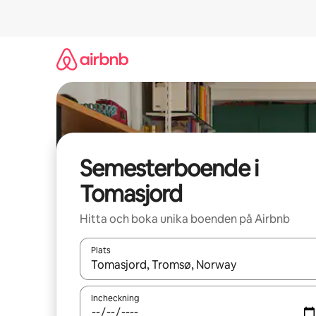
Hoppa
till
innehåll
Semesterboende i
Tomasjord
Hitta och boka unika boenden på Airbnb
Plats
När resultaten är tillgängliga kan du navigera me
Incheckning