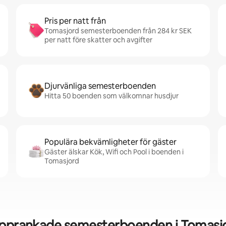
Pris per natt från
Tomasjord semesterboenden från 284 kr SEK
per natt före skatter och avgifter
Djurvänliga semesterboenden
Hitta 50 boenden som välkomnar husdjur
Populära bekvämligheter för gäster
Gäster älskar Kök, Wifi och Pool i boenden i
Tomasjord
pprankade semesterboenden i Tomasj