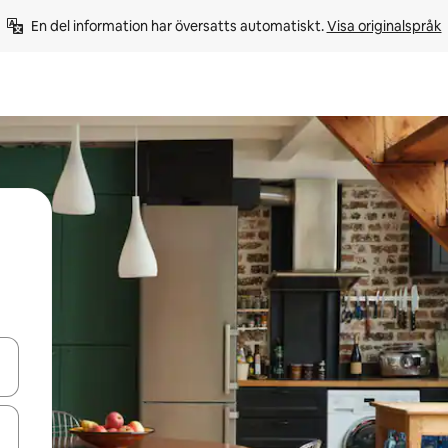
En del information har översatts automatiskt. 
Visa originalspråk
d upp- och nedåtpilarna eller utforska genom att trycka eller svepa.