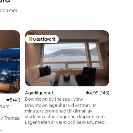
 och mer.
Lägenhe
Gästfavorit
Gästfav
Populär gästfavorit
Gästfav
Superboe
Enkelt och
och centr
Här har d
eller läng
går preci
min till 
tar det ca. 30 
nyrenover
Ägarlägenhet
4,99 av 5 i genomsnitt
4,99 (143)
badrum o
Downtown by the sea - view
en
5 av 5 i genomsnittligt betyg, 41 omdömen
5 (41)
vardagsru
Downtown lägenhet vid vattnet. 14
utrustat 
vrum
minuters promenad till kärnan av
välkomme
stadens restauranger och köpcentrum.
oss. Bra s
av Tromsø
Lägenheten är varm och bekväm, med
utsikt över havet på första raden,