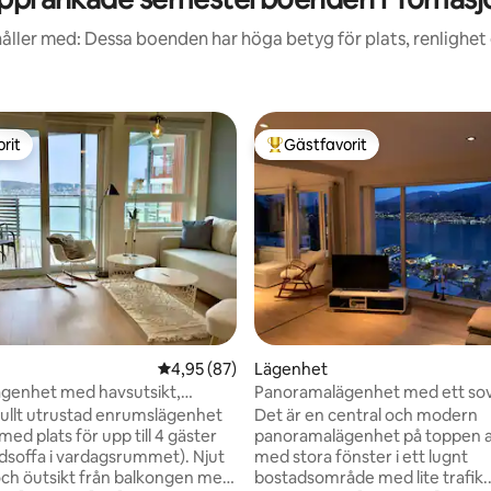
åller med: Dessa boenden har höga betyg för plats, renlighet
rit
Gästfavorit
rit
Populär gästfavorit
tligt betyg, 19 omdömen
4,95 av 5 i genomsnittligt betyg, 87 omdöm
4,95 (87)
Lägenhet
genhet med havsutsikt,
Panoramalägenhet med ett so
ullt utrustad enrumslägenhet
Det är en central och modern
med plats för upp till 4 gäster
panoramalägenhet på toppen 
offa i vardagsrummet). Njut
med stora fönster i ett lugnt
och öutsikt från balkongen med
bostadsområde med lite trafik.