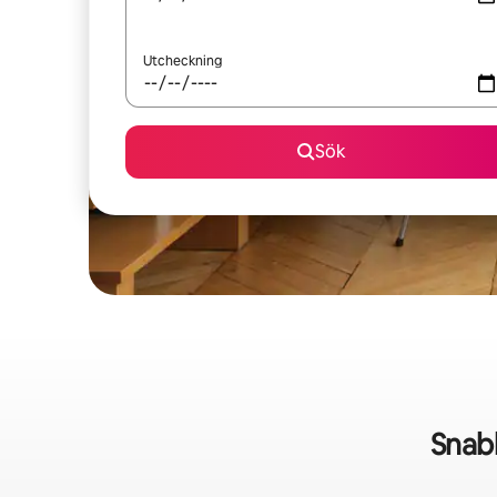
Utcheckning
Sök
Snab