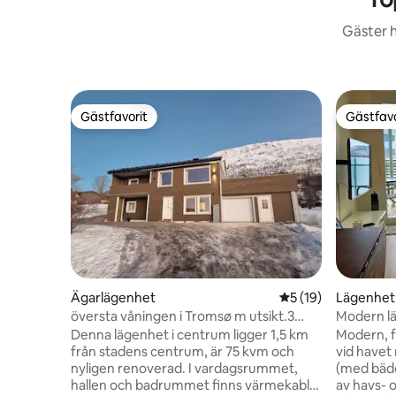
Gäster h
Gästfavorit
Gästfavo
Gästfavorit
Gästfavo
Ägarlägenhet
5 av 5 i genomsnit
5 (19)
Lägenhet
översta våningen i Tromsø m utsikt.3
Modern lä
sängar 3 sovrum.
parkering
Denna lägenhet i centrum ligger 1,5 km
Modern, f
från stadens centrum, är 75 kvm och
vid havet 
nyligen renoverad. I vardagsrummet,
(med bädds
hallen och badrummet finns värmekablar
av havs- 