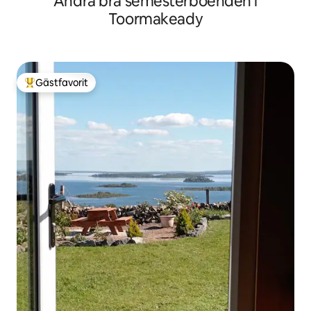
Andra bra semesterboenden i
Toormakeady
Gästfavorit
Populär gästfavorit