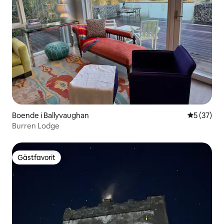
Boende i Ballyvaughan
5 av 5 i g
5 (37)
Burren Lodge
Gästfavorit
Gästfavorit