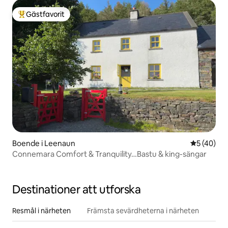
Gästfavorit
Populär gästfavorit
Boende i Leenaun
5 av 5 i g
5 (40)
Connemara Comfort & Tranquility…Bastu & king-sängar
Destinationer att utforska
Resmål i närheten
Främsta sevärdheterna i närheten