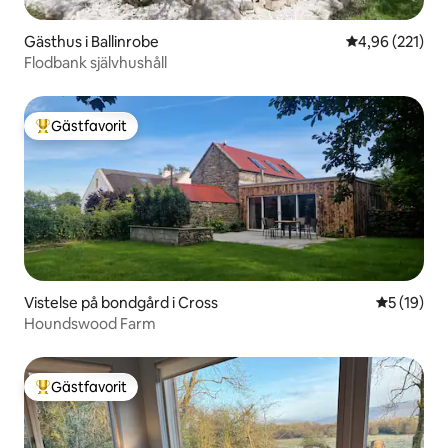
Gästhus i Ballinrobe
4,96 av 5 i ge
4,96 (221)
Flodbank självhushåll
Gästfavorit
Populär gästfavorit
Vistelse på bondgård i Cross
5 av 5 i g
5 (19)
Houndswood Farm
Gästfavorit
Populär gästfavorit