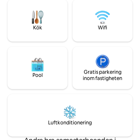
ute och njuta av d
bergsvandringar. Bra för par och familjer.
naturen. En kort bilresa (45 minuter)
Bra WiFi. Rullstolsanpassat.
över bergen tar dig
stränder längs Wil
Kök
Wifi
Gratis parkering
Pool
inom fastigheten
Luftkonditionering