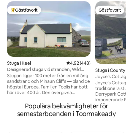
Gästfavorit
Gästfavorit
Populär gästfavorit
Gästfavorit
Stuga i Keel
4,92 av 5 i genomsnittligt bet
4,92 (448)
Designerad stuga vid stranden, Wild
Stuga i County M
Atlantic Way
Stugan ligger 100 meter från en mil lång
Joyce's Cottage
sandstrand och Minaun Cliffs — bland de
Joyce's Cottage, 
högsta i Europa. Familjen Toolis har bott
traditionella stugo
här i över 400 år. Den övergivna
Derrypark Cottage
Dookinella stenvillan står fortfarande på
imponerande Part
fältet bredvid. Keel by ligger 5 minuters
Populära bekvämligheter för
Masks strand. Detta är det allra bästa av
bilresa bort med restauranger, lokal
Connemara. Avskildhet, lugn och
semesterboenden i Toormakeady
slaktare som säljer Achill lamm och
hisnande natur. B
fiskare som säljer från båt. Surfskola för
sin privata strand,
alla åldrar. Fantastiska promenader
finns tillgängliga) e
börjar precis vid dörren från lätt till