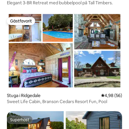
Elegant 3-BR Retreat med bubbelpool på Tall Timbers.
Gästfavorit
Gästfavorit
Stuga i Ridgedale
4,98 av 5 i g
4,98 (56)
Sweet Life Cabin, Branson Cedars Resort Fun, Pool
Superhost
Superhost