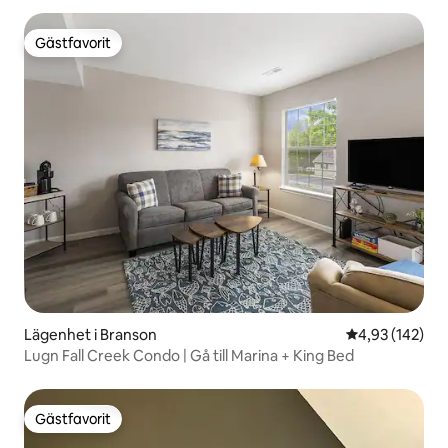
Gästfavorit
Gästfavorit
Lägenhet i Branson
4,93 av 5 i ge
4,93 (142)
Lugn Fall Creek Condo | Gå till Marina + King Bed
Gästfavorit
Gästfavorit