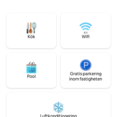
en bubbelpool. Bo
Rock & Thunder Ridge Arena • 20
steg från Big Ced
minuter från Branson • Filtrerat vatten •
House och Cedar 
Nespresso Vertuo • Branch Basics
ligger nio miles bo
rengöring och gratis och tydliga
matställen tillgäng
tvättprodukter • Cozy Earth ekologiska
bambulakan • Nödvändiga
bekvämligheter
Kök
Wifi
Gratis parkering
Pool
inom fastigheten
Luftkonditionering