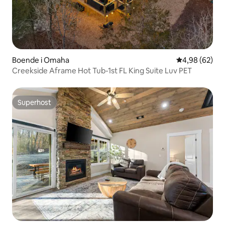
Boende i Omaha
4,98 av 5 i g
4,98 (62)
Creekside Aframe Hot Tub-1st FL King Suite Luv PET
Superhost
Superhost