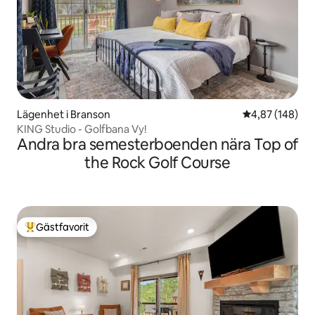
Lägenhet i Branson
4,87 av 5 i ge
4,87 (148)
KING Studio - Golfbana Vy!
Andra bra semesterboenden nära Top of
the Rock Golf Course
Gästfavorit
Populär gästfavorit