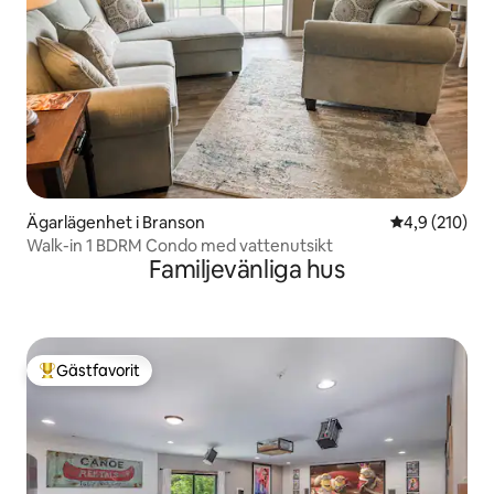
Ägarlägenhet i Branson
4,9 av 5 i ge
4,9 (210)
Walk-in 1 BDRM Condo med vattenutsikt
Familjevänliga hus
Gästfavorit
Populär gästfavorit