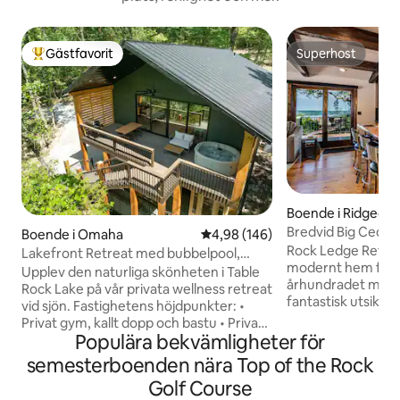
Gästfavorit
Superhost
Populär gästfavorit
Superhost
Boende i Ridgedal
Bredvid Big Cedar
Boende i Omaha
4,98 av 5 i genomsnittligt bety
4,98 (146)
Free Tickets
Rock Ledge Retrea
Lakefront Retreat med bubbelpool,
modernt hem från
bastu och kallt dopp
Upplev den naturliga skönheten i Table
århundradet med 
Rock Lake på vår privata wellness retreat
fantastisk utsikt 
vid sjön. Fastighetens höjdpunkter: •
och Big Cedar Lodg
Privat gym, kallt dopp och bastu • Privat
utrustat med avan
Populära bekvämligheter för
altan med bubbelpool • Starlink
fullt utrustat kök
höghastighetsinternet • Tillgång till sjö
semesterboenden nära Top of the Rock
med hög upplösnin
och 2 miles från marina och sjösättning •
Golf Course
en rymlig altan, v
15 minuter från Big Cedar, Top of the