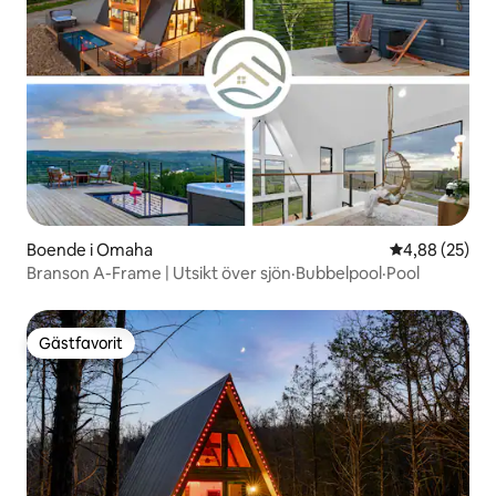
Boende i Omaha
4,88 av 5 i g
4,88 (25)
Branson A-Frame | Utsikt över sjön·Bubbelpool·Pool
Gästfavorit
Gästfavorit