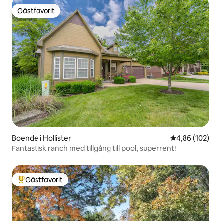
Gästfavorit
Gästfavorit
Boende i Hollister
4,86 av 5 i ge
4,86 (102)
Fantastisk ranch med tillgång till pool, superrent!
Gästfavorit
Populär gästfavorit