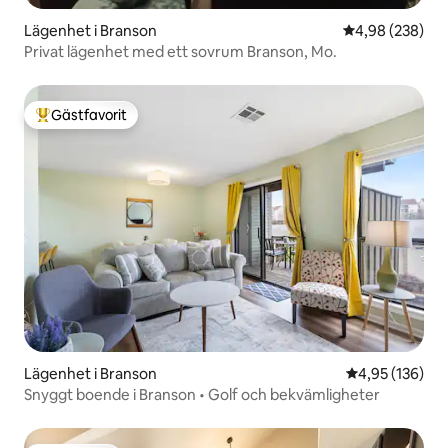
Lägenhet i Branson
4,98 av 5 i ge
4,98 (238)
Privat lägenhet med ett sovrum Branson, Mo.
Gästfavorit
Populär gästfavorit
Lägenhet i Branson
4,95 av 5 i ge
4,95 (136)
Snyggt boende i Branson • Golf och bekvämligheter