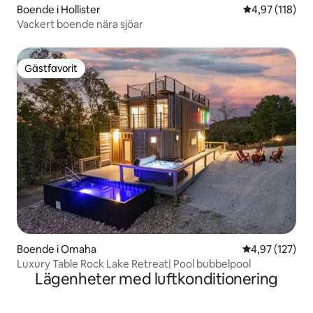
Boende i Hollister
4,97 av 5 i ge
4,97 (118)
Vackert boende nära sjöar
Gästfavorit
Gästfavorit
Boende i Omaha
4,97 av 5 i ge
4,97 (127)
Luxury Table Rock Lake Retreat| Pool bubbelpool
Lägenheter med luftkonditionering