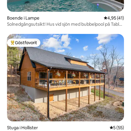
Boende i Lampe
4,95 av 5 i g
4,95 (41)
Solnedgångsutsikt! Hus vid sjön med bubbelpool på Table
Rock
Gästfavorit
Populär gästfavorit
Stuga i Hollister
5 av 5 i g
5 (55)