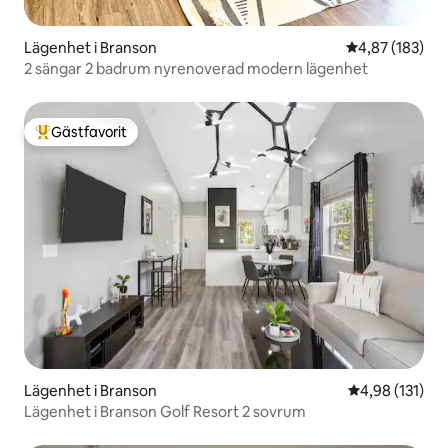
Lägenhet i Branson
4,87 av 5 i ge
4,87 (183)
2 sängar 2 badrum nyrenoverad modern lägenhet
Gästfavorit
Populär gästfavorit
Lägenhet i Branson
4,98 av 5 i ge
4,98 (131)
Lägenhet i Branson Golf Resort 2 sovrum