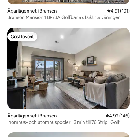
Ägarlägenhet i Branson
4,91 av 5 i g
4,91 (101)
Branson Mansion 1 BR/BA Golfbana utsikt 1:a våningen
Gästfavorit
Gästfavorit
Ägarlägenhet i Branson
4,92 av 5 i ge
4,92 (146)
Inomhus- och utomhuspooler | 3 min till 76 Strip | Golf