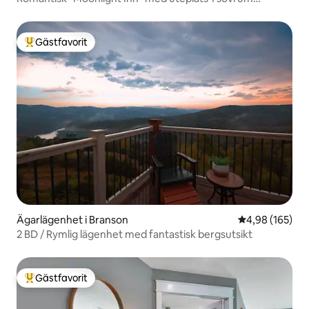
lägenhet
Gästfavorit
Populär gästfavorit
Ägarlägenhet i Branson
4,98 av 5 i ge
4,98 (165)
2 BD / Rymlig lägenhet med fantastisk bergsutsikt
Gästfavorit
Populär gästfavorit