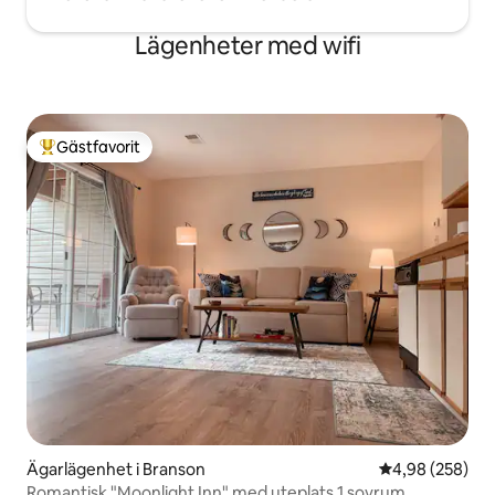
Lägenheter med wifi
Gästfavorit
Populär gästfavorit
Ägarlägenhet i Branson
4,98 av 5 i ge
4,98 (258)
Romantisk "Moonlight Inn" med uteplats 1 sovrum