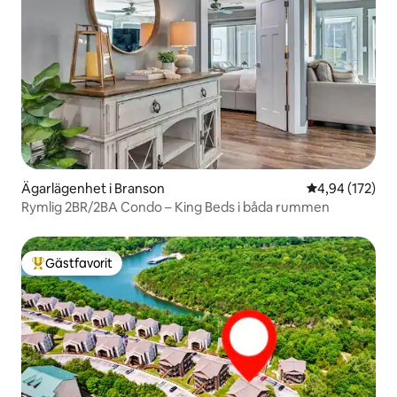
Ägarlägenhet i Branson
4,94 av 5 i ge
4,94 (172)
Rymlig 2BR/2BA Condo – King Beds i båda rummen
Gästfavorit
Populär gästfavorit