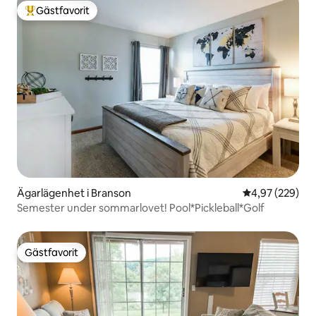
Gästfavorit
Populär gästfavorit
Ägarlägenhet i Branson
4,97 av 5 i ge
4,97 (229)
Semester under sommarlovet! Pool*Pickleball*Golf
Gästfavorit
Gästfavorit