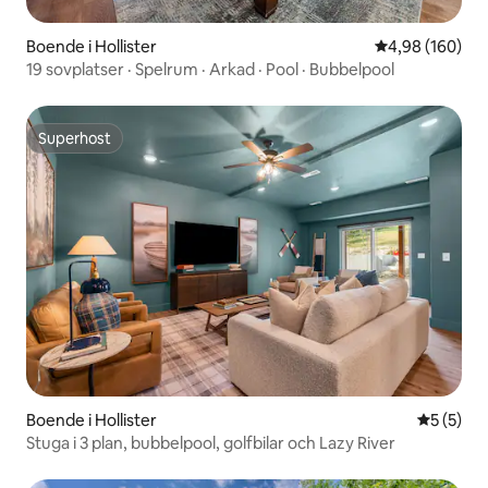
Boende i Hollister
4,98 av 5 i ge
4,98 (160)
19 sovplatser · Spelrum · Arkad · Pool · Bubbelpool
Superhost
Superhost
Boende i Hollister
5 av 5 i 
5 (5)
Stuga i 3 plan, bubbelpool, golfbilar och Lazy River