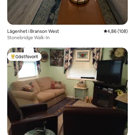
Lägenhet i Branson West
4,86 av 5 i ge
4,86 (108)
Stonebridge Walk-In
Gästfavorit
Populär gästfavorit