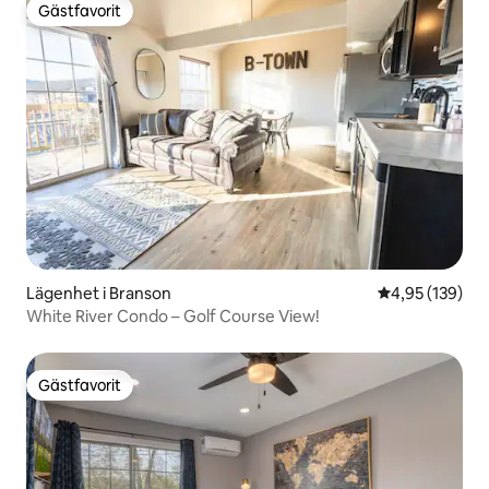
Gästfavorit
Gästfavorit
Lägenhet i Branson
4,95 av 5 i ge
4,95 (139)
White River Condo – Golf Course View!
Gästfavorit
Gästfavorit