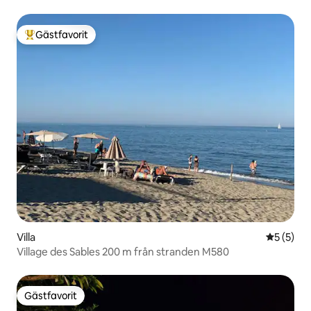
Gästfavorit
Populär gästfavorit
Villa
5 av 5 i 
5 (5)
Village des Sables 200 m från stranden M580
Gästfavorit
Gästfavorit