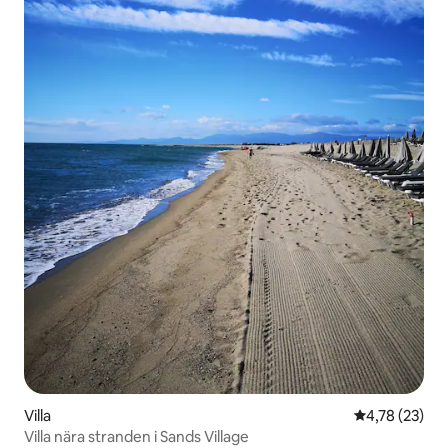
Villa
4,78 av 5 i g
4,78 (23)
Villa nära stranden i Sands Village