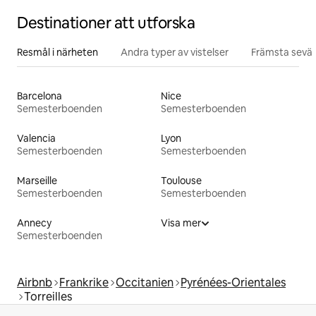
Destinationer att utforska
Resmål i närheten
Andra typer av vistelser
Främsta sevär
Barcelona
Nice
Semesterboenden
Semesterboenden
Valencia
Lyon
Semesterboenden
Semesterboenden
Marseille
Toulouse
Semesterboenden
Semesterboenden
Annecy
Visa mer
Semesterboenden
Airbnb
Frankrike
Occitanien
Pyrénées-Orientales
Torreilles