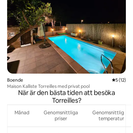
Boende
5 av 5 i g
5 (12)
Maison Kalliste Torreilles med privat pool
När är den bästa tiden att besöka
Torreilles?
Månad
Genomsnittliga
Genomsnittlig
priser
temperatur