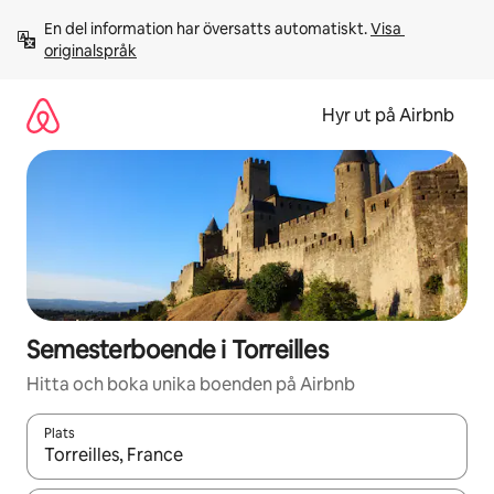
Hoppa
En del information har översatts automatiskt. 
Visa 
till
originalspråk
innehåll
Hyr ut på Airbnb
Semesterboende i Torreilles
Hitta och boka unika boenden på Airbnb
Plats
När resultaten är tillgängliga kan du navigera med upp- och ned