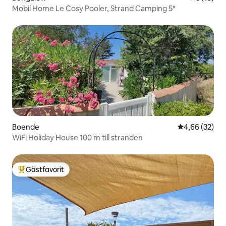
Mobil Home Le Cosy Pooler, Strand Camping 5*
Boende
4,66 av 5 i g
4,66 (32)
WiFi Holiday House 100 m till stranden
Gästfavorit
Populär gästfavorit