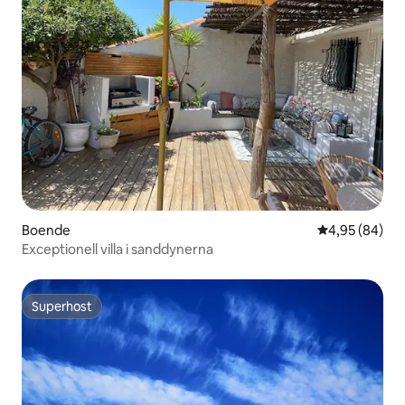
Boende
4,95 av 5 i g
4,95 (84)
Exceptionell villa i sanddynerna
Superhost
Superhost