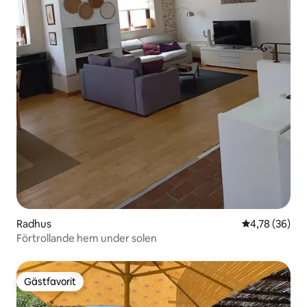
Radhus
4,78 av 5 i g
4,78 (36)
Förtrollande hem under solen
Gästfavorit
Gästfavorit