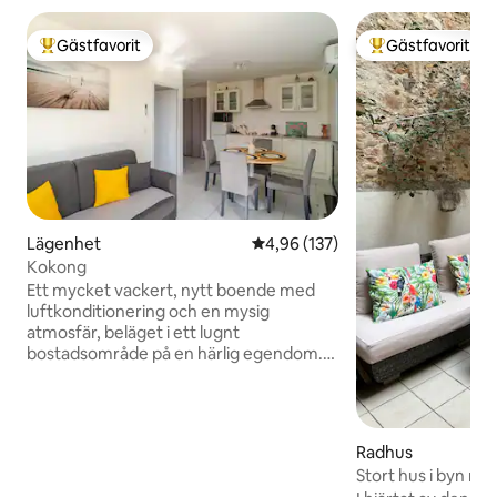
Gästfavorit
Gästfavorit
Populär gästfavorit
Populär gästfavor
Lägenhet
4,96 av 5 i genomsnittligt bet
4,96 (137)
Kokong
Ett mycket vackert, nytt boende med
luftkonditionering och en mysig
atmosfär, beläget i ett lugnt
bostadsområde på en härlig egendom.
En ljus lägenhet med ett sovrum, kök
och vardagsrum, ett sovrum och ett
separat duschrum. Fristående boende
med uteplats (terrass på 2 sidor), redo
Radhus
att välkomna dig. Beläget i byn Torreilles,
Stort hus i byn nä
5 minuter från alla bekvämligheter, både