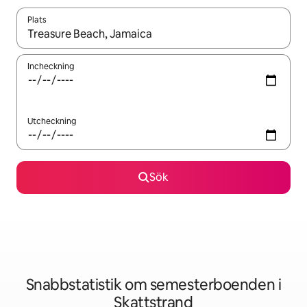
Plats
När resultaten är tillgängliga kan du navigera med upp- och ned
Incheckning
Utcheckning
Sök
Snabbstatistik om semesterboenden i
Skattstrand