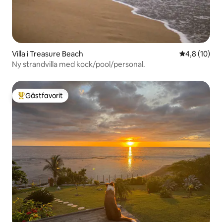
Villa i Treasure Beach
4,8 av 5 i g
4,8 (10)
Ny strandvilla med kock/pool/personal.
Gästfavorit
Populär gästfavorit