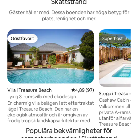
Skattstrand
Gäster håller med: Dessa boenden har höga betyg för
plats, renlighet och mer.
Gästfavorit
Superhost
Gästfavorit
Superhost
Villa i Treasure Beach
4,89 av 5 i genomsnittligt bet
4,89 (97)
Stuga i Treasure 
Lyxig 3-rumsvilla med ekodesign
Cashaw Cabin - Pri
Treasure Beach
En charmig villa belägen i ett eftertraktat
pool
Välkommen till Ca
läge i Treasure Beach. Den har en
privata A-ramstug
ekologisk atmosfär och är omgiven av
utanför allfarväg 
frodig tropisk landskapsarkitektur med
Treasure Beach. De
ett privat poolområde på baksidan och
Populära bekvämligheter för
med luftkondition
en stor veranda på framsidan. Det ligger
badrum, utomhusd