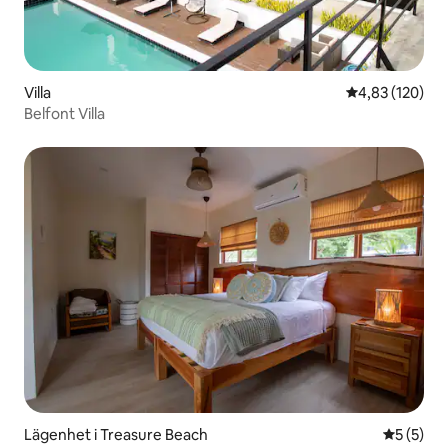
Villa
4,83 av 5 i ge
4,83 (120)
Belfont Villa
Lägenhet i Treasure Beach
5 av 5 i 
5 (5)