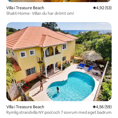
Villa i Treasure Beach
4,92 av 5 i g
4,92 (53)
Shakti Home- Villan du har drömt om!
Villa i Treasure Beach
4,56 av 5 i g
4,56 (59)
Rymlig strandvilla NY pool och 7 sovrum med eget badrum