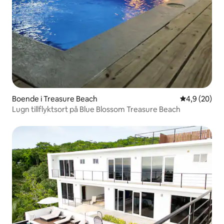
Boende i Treasure Beach
4,9 av 5 i g
4,9 (20)
Lugn tillflyktsort på Blue Blossom Treasure Beach