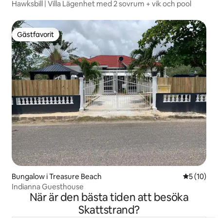
Hawksbill | Villa Lägenhet med 2 sovrum + vik och pool
Gästfavorit
Gästfavorit
Bungalow i Treasure Beach
5 av 5 i g
5 (10)
Indianna Guesthouse
När är den bästa tiden att besöka
Skattstrand?