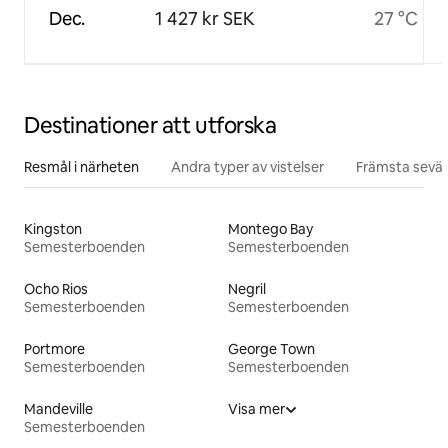
Dec.
1 427 kr SEK
27 °C
Destinationer att utforska
Resmål i närheten
Andra typer av vistelser
Främsta sevär
Kingston
Montego Bay
Semesterboenden
Semesterboenden
Ocho Rios
Negril
Semesterboenden
Semesterboenden
Portmore
George Town
Semesterboenden
Semesterboenden
Mandeville
Visa mer
Semesterboenden