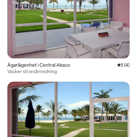
Ägarlägenhet i Central Abaco
5 av 5 i 
5 (4)
Vacker strandinredning