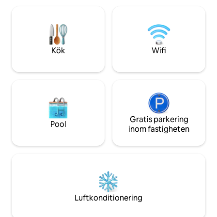
6 personer och har ett fullt utrustat kök,
öppet vardagsrum och matplats,
tvättstuga i boendet, TV, Wi-Fi och
reservström. Gästerna har också tillgång
till bryggan, den privata stranden,
Kök
Wifi
paddelbrädor, cyklar och mycket mer.
Gratis parkering
Pool
inom fastigheten
Luftkonditionering