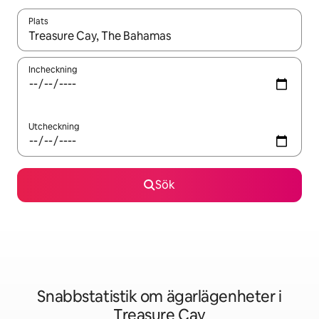
Plats
När resultaten är tillgängliga kan du navigera med upp- och ned
Incheckning
Utcheckning
Sök
Snabbstatistik om ägarlägenheter i
Treasure Cay