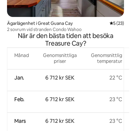
Ägarlägenhet i Great Guana Cay
5 av 5 i g
5 (23)
2 sovrum vid stranden Condo Wahoo
När är den bästa tiden att besöka
Treasure Cay?
Månad
Genomsnittliga
Genomsnittlig
priser
temperatur
Jan.
6 712 kr SEK
22 °C
Feb.
6 712 kr SEK
23 °C
Mars
6 712 kr SEK
23 °C