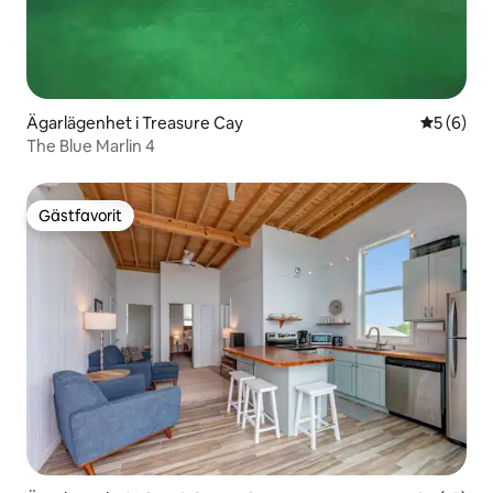
Ägarlägenhet i Treasure Cay
5 av 5 i 
5 (6)
The Blue Marlin 4
Gästfavorit
Gästfavorit