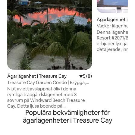
Ägarlägenhet i Ce
Vacker lägenhet v
Denna lägenhet p
Resort #2071/B
erbjuder lyxiga, so
detaljerade, inre
stranden. Fönster 
en privat skärmad 
svajande kokospa
gnistrande turkosa 
Ägarlägenhet i Treasure Cay
5 av 5 i genomsnittligt b
5 (8)
din komfort och 
Treasure Cay Garden Condo | Brygga,
inkluderar denna r
altan och strand
Njut av ett avslappnat öliv i denna
lägenhet ett fullt 
rymliga trädgårdslägenhet med 3
GRATIS och obegrä
sovrum på Windward Beach Treasure
samtal på rummet 
Cay. Detta ljusa boende på
GRATIS höghastigh
Populära bekvämligheter för
trädgårdsnivå ligger under huvudhuset
och tvättstuga.
och har en egen ingång och en altan på
ägarlägenheter i Treasure Cay
baksidan av fastigheten, som leder ut till
en tropisk trädgård med grill och
matplats utomhus. Lägenheten rymmer