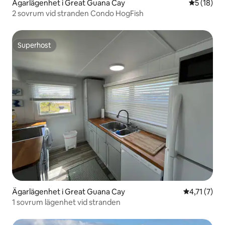
Ägarlägenhet i Great Guana Cay
5 av 5 i g
5 (18)
2 sovrum vid stranden Condo HogFish
Superhost
Superhost
Ägarlägenhet i Great Guana Cay
4,71 av 5 i
4,71 (7)
1 sovrum lägenhet vid stranden