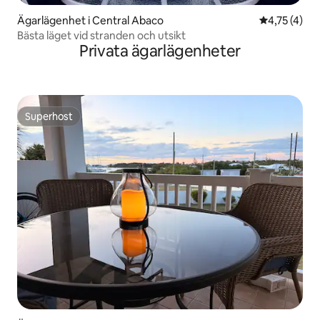
Ägarlägenhet i Central Abaco
4,75 av 5 i
4,75 (4)
Bästa läget vid stranden och utsikt
Privata ägarlägenheter
Superhost
Superhost