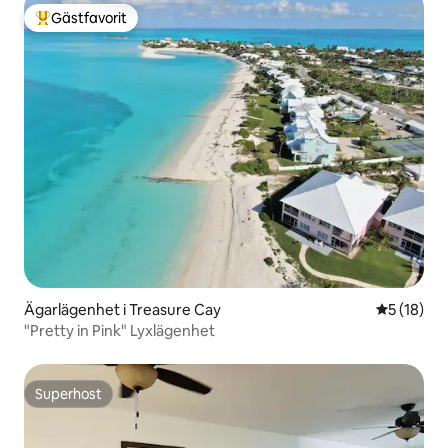
Gästfavorit
Populär gästfavorit
Ägarlägenhet i Treasure Cay
5 av 5 i g
5 (18)
"Pretty in Pink" Lyxlägenhet
Superhost
Superhost