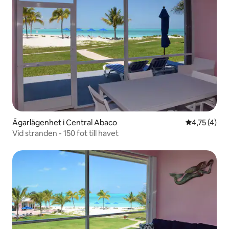
Ägarlägenhet i Central Abaco
4,75 av 5 i
4,75 (4)
Vid stranden - 150 fot till havet