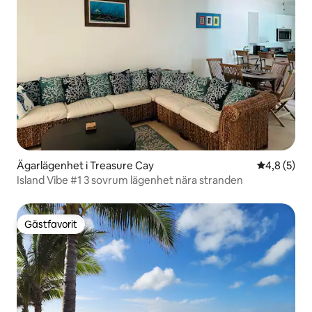
Ägarlägenhet i Treasure Cay
4,8 av 5 i 
4,8 (5)
Island Vibe #1 3 sovrum lägenhet nära stranden
Gästfavorit
Gästfavorit