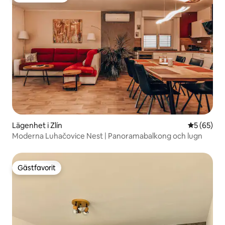
Lägenhet i Zlín
5 av 5 i g
5 (65)
Moderna Luhačovice Nest | Panoramabalkong och lugn
Gästfavorit
Gästfavorit