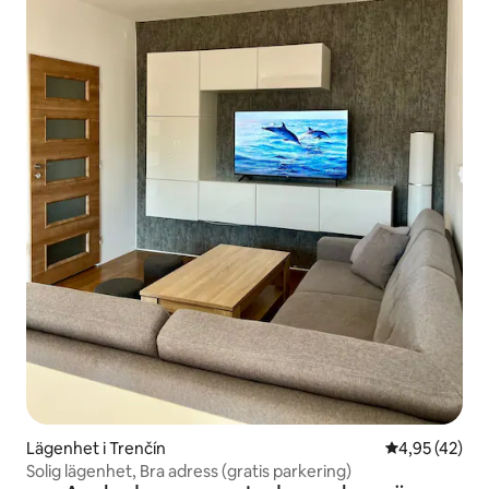
Lägenhet i Trenčín
4,95 av 5 i g
4,95 (42)
Solig lägenhet, Bra adress (gratis parkering)