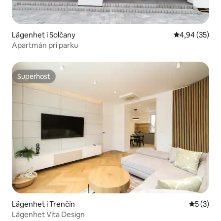
Lägenhet i Solčany
4,94 av 5 i g
4,94 (35)
Apartmán pri parku
Superhost
Superhost
Lägenhet i Trenčín
5 av 5 i 
5 (3)
Lägenhet Vita Design