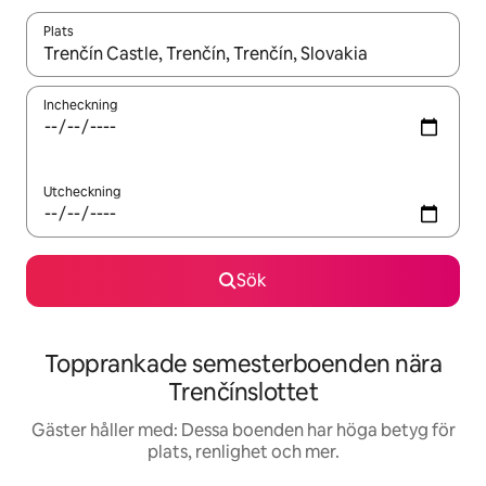
Plats
När resultaten är tillgängliga kan du navigera med upp- och ned
Incheckning
Utcheckning
Sök
Topprankade semesterboenden nära
Trenčínslottet
Gäster håller med: Dessa boenden har höga betyg för
plats, renlighet och mer.