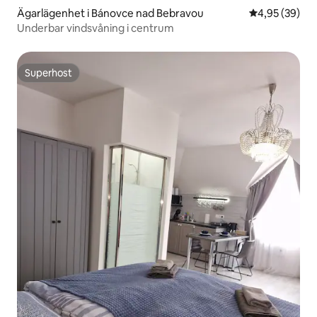
Ägarlägenhet i Bánovce nad Bebravou
4,95 av 5 i g
4,95 (39)
Underbar vindsvåning i centrum
Superhost
Superhost