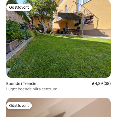
Gästfavorit
Gästfavorit
Boende i Trenčín
4,89 av 5 i g
4,89 (38)
Lugnt boende nära centrum
Gästfavorit
Gästfavorit