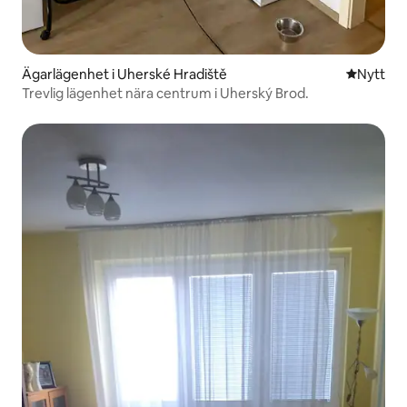
Ägarlägenhet i Uherské Hradiště
Nytt ställ
Nytt
Trevlig lägenhet nära centrum i Uherský Brod.