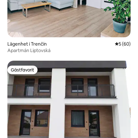
Lägenhet i Trenčín
5 av 5 i g
5 (60)
Apartmán Liptovská
Gästfavorit
Gästfavorit