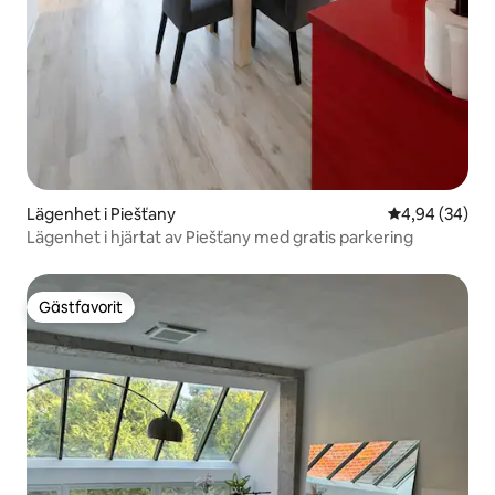
Lägenhet i Piešťany
4,94 av 5 i g
4,94 (34)
Lägenhet i hjärtat av Piešťany med gratis parkering
Gästfavorit
Gästfavorit