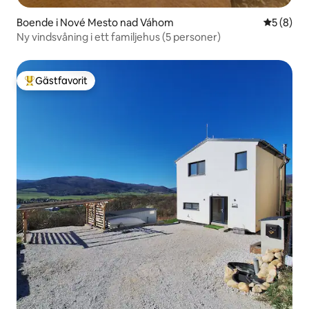
Boende i Nové Mesto nad Váhom
5 av 5 i 
5 (8)
Ny vindsvåning i ett familjehus (5 personer)
Gästfavorit
Populär gästfavorit