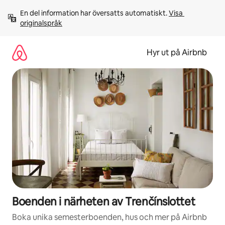
Hoppa
En del information har översatts automatiskt. 
Visa 
till
originalspråk
innehåll
Hyr ut på Airbnb
Boenden i närheten av Trenčínslottet
Boka unika semesterboenden, hus och mer på Airbnb