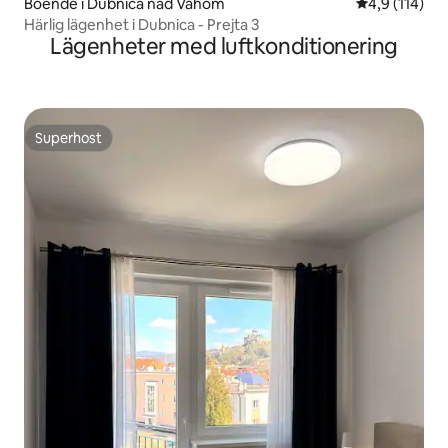
Boende i Dubnica nad Váhom
4,9 av 5 i ge
4,9 (114)
Härlig lägenhet i Dubnica - Prejta 3
Lägenheter med luftkonditionering
Superhost
Superhost