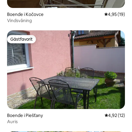
Boende i Kočovce
4,95 av 5 i g
4,95 (19)
Vindsvåning
Gästfavorit
Gästfavorit
Boende i Piešťany
4,92 av 5 i g
4,92 (12)
Auris