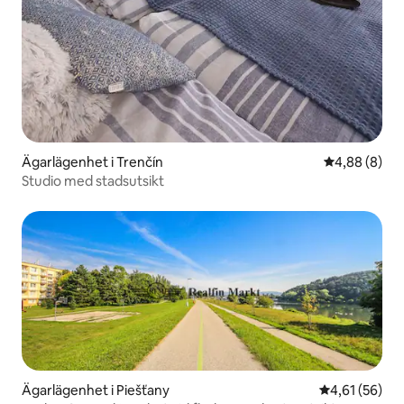
Ägarlägenhet i Trenčín
4,88 av 5 i 
4,88 (8)
Studio med stadsutsikt
Ägarlägenhet i Piešťany
4,61 av 5 i g
4,61 (56)