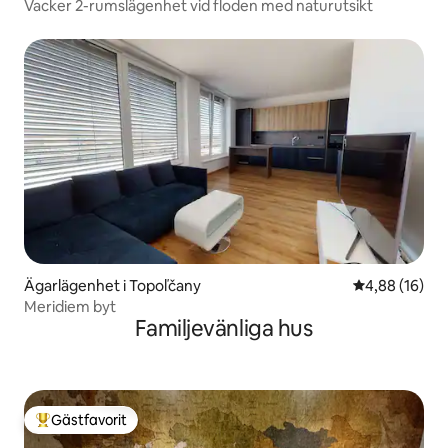
Vacker 2-rumslägenhet vid floden med naturutsikt
Ägarlägenhet i Topoľčany
4,88 av 5 i g
4,88 (16)
Meridiem byt
Familjevänliga hus
Gästfavorit
Populär gästfavorit