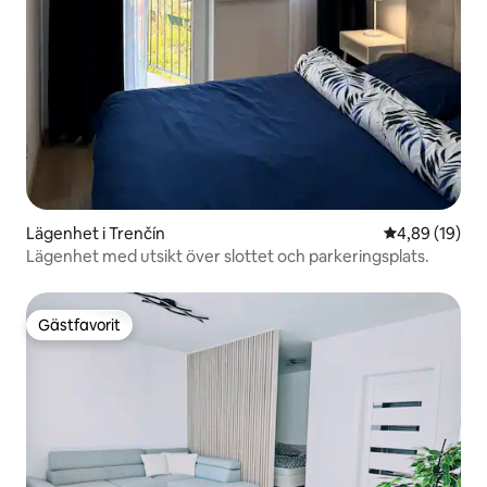
Lägenhet i Trenčín
4,89 av 5 i g
4,89 (19)
Lägenhet med utsikt över slottet och parkeringsplats.
Gästfavorit
Gästfavorit