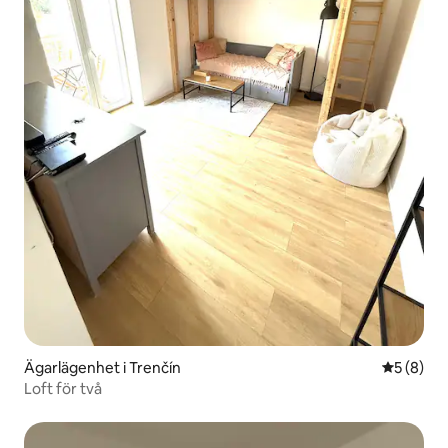
Ägarlägenhet i Trenčín
5 av 5 i 
5 (8)
Loft för två