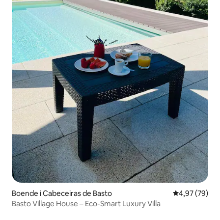
Boende i Cabeceiras de Basto
4,97 av 5 i g
4,97 (79)
Basto Village House – Eco-Smart Luxury Villa