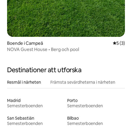
Boende i Campeã
5 av 5 i 
5 (3)
NOVA Guest House • Berg och pool
Destinationer att utforska
Resmål i närheten
Främsta sevärdheterna i närheten
Madrid
Porto
Semesterboenden
Semesterboenden
San Sebastián
Bilbao
Semesterboenden
Semesterboenden