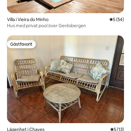
Villa i Vieira do Minho
5 av 5 i g
5 (54)
Hus med privat pool över Gerêsbergen
Gästfavorit
Gästfavorit
Lägenhet i Chaves
5 av 5 i g
5 (13)