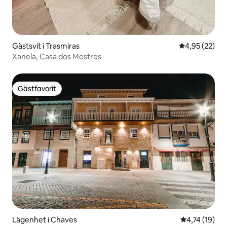
Gästsvit i Trasmiras
4,95 av 5 i g
4,95 (22)
Xanela, Casa dos Mestres
Gästfavorit
Gästfavorit
Lägenhet i Chaves
4,74 av 5 i g
4,74 (19)