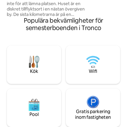
etc. Huset har tv
inte för att lämna platsen. Huset är en
ett fullt utrustat 
diskret tillflyktsort i en nästan övergiven
luftkonditionering
by. De sista kilometrarna är på en
annat hus. Måltider
Populära bekvämligheter för
grusväg men tillgängliga för alla bilar. Om
begäran.
du är ute efter semesteranläggningar,
semesterboenden i Tronco
boka inte. Om du är ute efter verklig
tystnad och natur är detta rätt ställe.
Det finns exceptionella stigar att
utforska, till floden Rabaçal eller genom
bergen. Perfekt för två personer.
Parkering för två bilar, eluttag utomhus
och altan med pool 5G Internet
Hundvänligt
Kök
Wifi
Gratis parkering
Pool
inom fastigheten