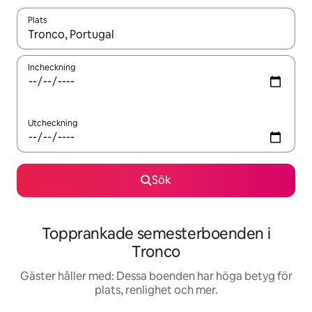
Plats
När resultaten är tillgängliga kan du navigera med upp- och ned
Incheckning
Utcheckning
Sök
Topprankade semesterboenden i
Tronco
Gäster håller med: Dessa boenden har höga betyg för
plats, renlighet och mer.