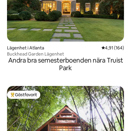
Lägenhet i Atlanta
4,91 av 5 i ge
4,91 (164)
Buckhead Garden Lägenhet
Andra bra semesterboenden nära Truist
Park
Gästfavorit
Populär gästfavorit