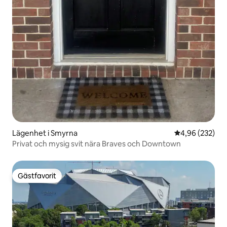
Lägenhet i Smyrna
4,96 av 5 i ge
4,96 (232)
Privat och mysig svit nära Braves och Downtown
Gästfavorit
Gästfavorit