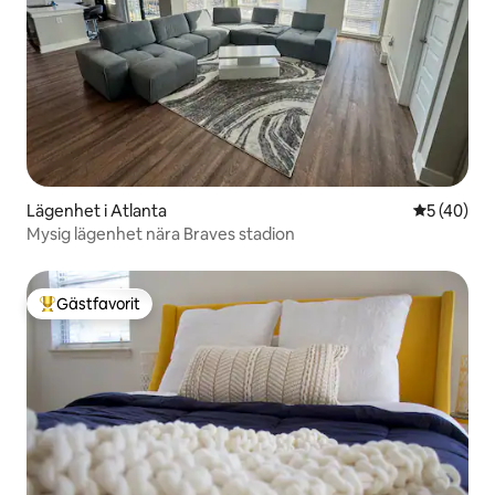
Lägenhet i Atlanta
5 av 5 i g
5 (40)
Mysig lägenhet nära Braves stadion
Gästfavorit
Populär gästfavorit