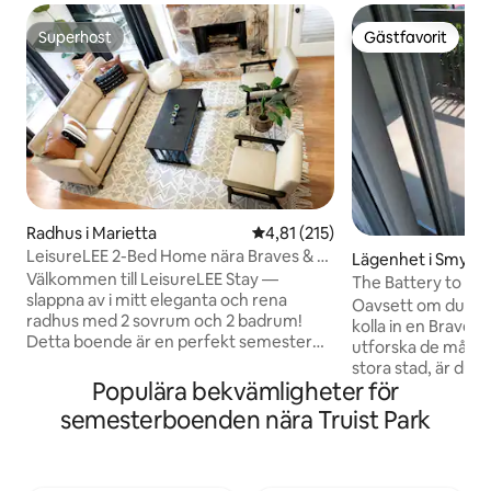
Superhost
Gästfavorit
Superhost
Gästfavorit
Radhus i Marietta
4,81 av 5 i genomsnittligt bet
4,81 (215)
LeisureLEE 2-Bed Home nära Braves & 10
Lägenhet i Smyrn
min till ATL!
Välkommen till LeisureLEE Stay —
The Battery to Dw
slappna av i mitt eleganta och rena
med 2 sovrum och
Oavsett om du bes
radhus med 2 sovrum och 2 badrum!
kolla in en Braves 
Detta boende är en perfekt semester
utforska de många 
för par och små grupper. Beläget i ett
stora stad, är du e
lugnt grannskap i Cumberland; detta är
Populära bekvämligheter för
Truist Park (The B
det idealiska läget för att tillbringa tid
bilen, eller en kort 
semesterboenden nära Truist Park
efter en dag med att ta in attraktionerna
Atlanta Aquarium,
som ligger bara några minuter bort. The
Mercedes Benz sta
Battery: Braves, Truist Park, Coca-Cola
vilsam sömn efter 
Roxy – 10 minuter ATL United HQ – 2 min