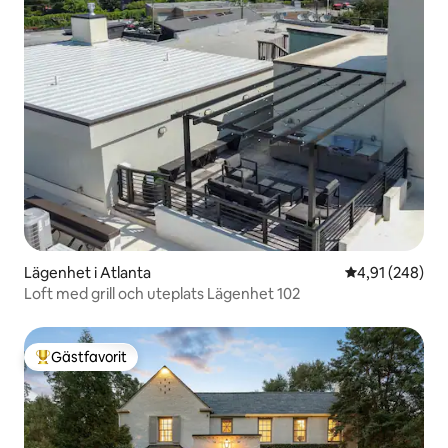
Lägenhet i Atlanta
4,91 av 5 i ge
4,91 (248)
Loft med grill och uteplats Lägenhet 102
Gästfavorit
Populär gästfavorit