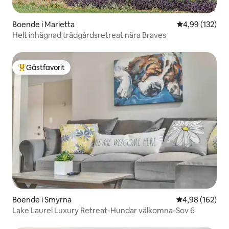
Boende i Marietta
4,99 av 5 i ge
4,99 (132)
Helt inhägnad trädgårdsretreat nära Braves
Gästfavorit
Populär gästfavorit
Boende i Smyrna
4,98 av 5 i ge
4,98 (162)
Lake Laurel Luxury Retreat-Hundar välkomna-Sov 6