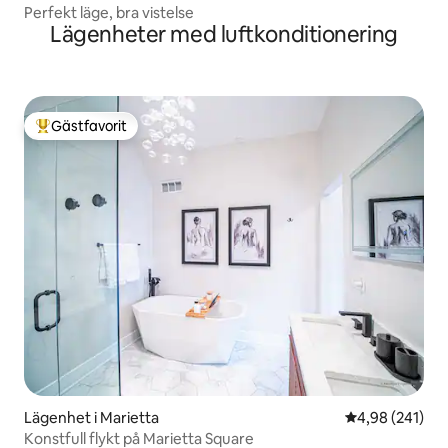
Perfekt läge, bra vistelse
Lägenheter med luftkonditionering
Gästfavorit
Populär gästfavorit
Lägenhet i Marietta
4,98 av 5 i ge
4,98 (241)
Konstfull flykt på Marietta Square