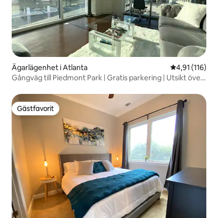
Ägarlägenhet i Atlanta
4,91 av 5 i g
4,91 (116)
Gångväg till Piedmont Park | Gratis parkering | Utsikt över
staden
Gästfavorit
Gästfavorit