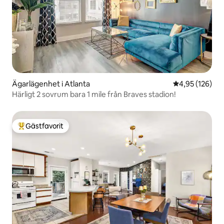
Ägarlägenhet i Atlanta
4,95 av 5 i ge
4,95 (126)
Härligt 2 sovrum bara 1 mile från Braves stadion!
Gästfavorit
Populär gästfavorit