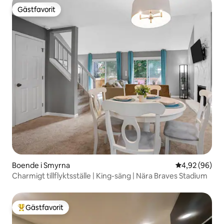
Gästfavorit
Gästfavorit
Boende i Smyrna
4,92 av 5 i g
4,92 (96)
Charmigt tillflyktsställe | King-säng | Nära Braves Stadium
Gästfavorit
Populär gästfavorit