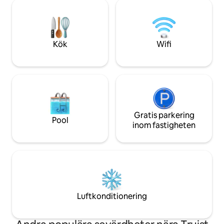
tid att utforska vå
Marietta Square – 8 min KSU Marietta – 5
familjen, ett pro
min Midtown, Buckhead & Downtown atl
med många vackra
– 15-18 min Flygplats – 25 min
Bra shopping och 
närheten på Galle
Kök
Wifi
Mall.
Gratis parkering
Pool
inom fastigheten
Luftkonditionering