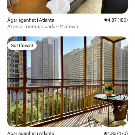
Ägarlägenhet i Atlanta
4,87 av 5 i ge
4,87 (180)
Atlanta Treetop Condo – Midtown
Gästfavorit
Gästfavorit
Ägarlägenhet i Atlanta
4,83 av 5 i ge
4,83 (470)