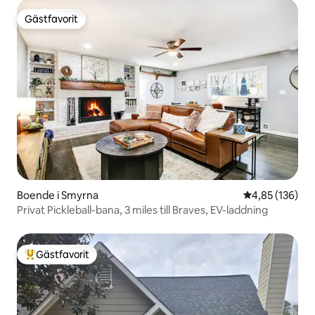
Gästfavorit
Gästfavorit
Boende i Smyrna
4,85 av 5 i ge
4,85 (136)
Privat Pickleball-bana, 3 miles till Braves, EV-laddning
Gästfavorit
Populär gästfavorit