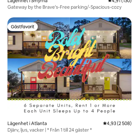
Lägenhet i Smyrna
4,91 av 5 i ge
4,91 (130)
Gateway by the Brave's-Free parking/-Spacious-cozy
Gästfavorit
Gästfavorit
Lägenhet i Atlanta
4,93 av 5 i geno
4,93 (2 508)
Djärv, ljus, vacker | * Från 1 till 24 gäster *