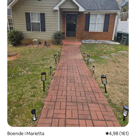
Boende i Marietta
4,98 av 5 i ge
4,98 (161)