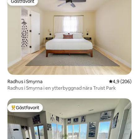
Gästfavorit
Gästfavorit
Radhus i Smyrna
4,9 av 5 i ge
4,9 (206)
Radhus i Smyrna i en ytterbyggnad nära Truist Park
Gästfavorit
Populär gästfavorit