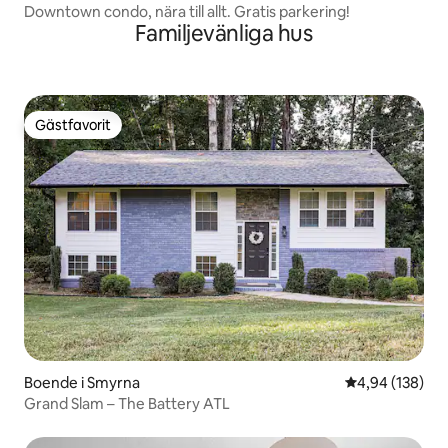
Downtown condo, nära till allt. Gratis parkering!
Familjevänliga hus
Gästfavorit
Gästfavorit
Boende i Smyrna
4,94 av 5 i ge
4,94 (138)
Grand Slam – The Battery ATL