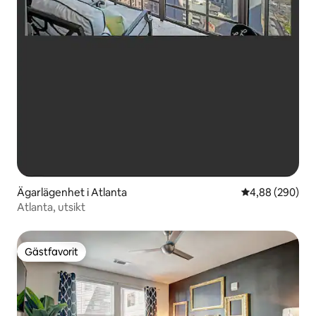
Ägarlägenhet i Atlanta
4,88 av 5 i ge
4,88 (290)
Atlanta, utsikt
Gästfavorit
Gästfavorit