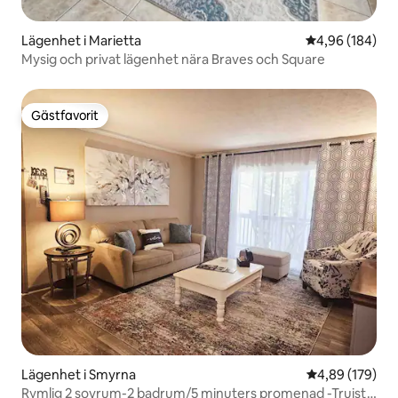
Lägenhet i Marietta
4,96 av 5 i ge
4,96 (184)
Mysig och privat lägenhet nära Braves och Square
Gästfavorit
Gästfavorit
Lägenhet i Smyrna
4,89 av 5 i ge
4,89 (179)
Rymlig 2 sovrum-2 badrum/5 minuters promenad -Truist