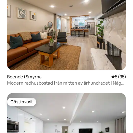
Boende i Smyrna
5 av 5 i g
5 (35)
Modern radhusbostad från mitten av århundradet | Några
minuter från The Battery
Gästfavorit
Gästfavorit