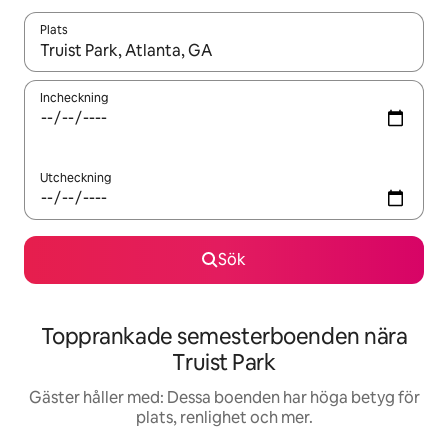
Plats
När resultaten är tillgängliga kan du navigera med upp- och ned
Incheckning
Utcheckning
Sök
Topprankade semesterboenden nära
Truist Park
Gäster håller med: Dessa boenden har höga betyg för
plats, renlighet och mer.