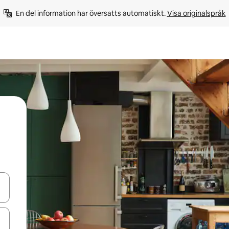
En del information har översatts automatiskt. 
Visa originalspråk
d upp- och nedåtpilarna eller utforska genom att trycka eller svepa.