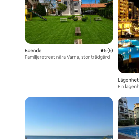
Boende
5 av 5 i genomsni
5 (5)
Familjeretreat nära Varna, stor trädgård
Lägenhet
Fin lägen
Säker grat