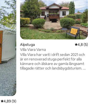
Gästf
Populär
Premiuml
24 h
Semester
havsutsi
att väcka
Nyrenover
lägenhet.
bekvämli
tvättmask
köksutrus
Alpstuga
4,8 av 5 i genomsni
4,8 (5)
utsikten
Villa Viara Varna
halvön, d
en
Villa Viara har varit i drift sedan 2021 och
vågorna 
är en renoverad stuga perfekt för alla
solnedgå
kännare och älskare av gamla långsamt
semestern
tillagade rätter och landsbygdsturism. Vi
och oförg
har bevarat alla traditionella
matlagningsmöjligheter i fastigheten
inklusive: ugn, eldstad och öppen spis
med installerad rostningsgrill. Bakgården
har också ett välskött, ekologiskt växthus
och trädgård som odlar tomater, gurkor,
majs, auberginer, chili, paprika, gröna och
4,89 av 5 i genomsnittligt betyg, 9 omdömen
4,89 (9)
gula bönor, blomkål, broccoli, zucchini,