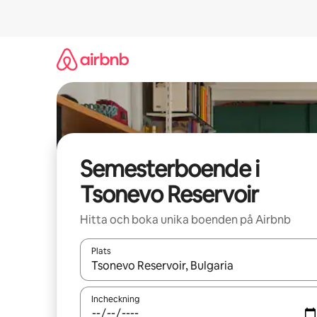
Hoppa
till
innehåll
Semesterboende i
Tsonevo Reservoir
Hitta och boka unika boenden på Airbnb
Plats
När resultaten är tillgängliga kan du navigera me
Incheckning