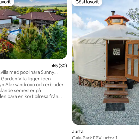
avorit
Gästfavorit
gästfavorit
Gästfavorit
5 av 5 i genomsnittligt betyg, 30 omdöm
5 (30)
villa med pool nära Sunny
h Nessebar
Garden Villa ligger i den
 byn Aleksandrovo och erbjuder
plande semester på
en bara en kort bilresa från
ch och den historiska Gamla
sebar. Villan är utformad för ett
t sommarliv och kombinerar
ttligt betyg, 6 omdömen
avskildhet och vackra
trymmen. Privat pool,
Jurta
tplats, pergola. Villan
p till 6 gäster med 2 sovrum,
Gala Park FPV jurtor 1