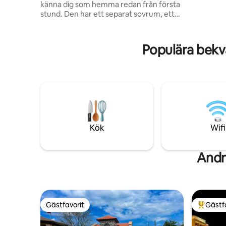
känna dig som hemma redan från första
vardagsru
stund. Den har ett separat sovrum, ett
utrustat k
mysigt vardagsrum, ett fullt utrustat kök,
trädgård
en tvättmaskin och en torktumlare. Den
familjer, 
är idealisk för familjer, affärsresor och
Populära bekv
kort- eller långtidsvistelser. Boendets
utformning garanterar bekvämt boende
för upp till 4 personer: 2 vuxna + 2 barn,
ett par eller 3 vuxna som söker
bekvämligheten av ett hem med alla
bekvämligheter, samt en arbetsplats på
distans med gratis höghastighets-Wi-Fi.
Kök
Wifi
Andr
Gästfavorit
Gästf
Gästfavorit
Populär 