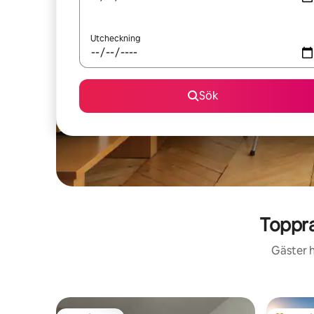
Utcheckning
Sök
Toppra
Gäster h