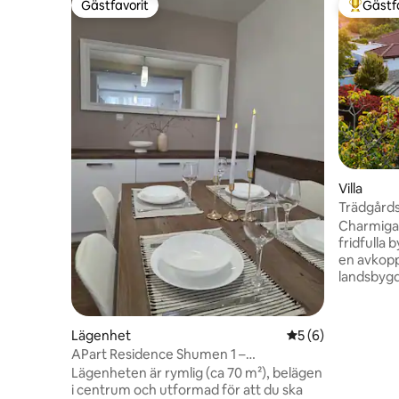
Gästfavorit
Gästf
Gästfavorit
Populär 
Villa
Trädgårds
Beach oc
Charmiga 
fridfulla
en avkop
landsbygd
Sunny Bea
stan i Nes
avslappna
Lägenhet
5 av 5 i genomsni
5 (6)
komfort, 
APart Residence Shumen 1 –
utomhusu
enrumslägenhet
Lägenheten är rymlig (ca 70 m²), belägen
utomhusma
i centrum och utformad för att du ska
rymmer up