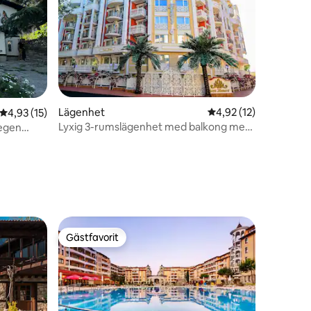
Lägenhet
4,92 av 5 i genomsnit
4,92 (12)
4,93 av 5 i genomsnittligt betyg, 15 omdömen
4,93 (15)
Lyxig 3-rumslägenhet med balkong med
 egen
utsikt över poolen
en
Gästfavorit
Gästfavorit