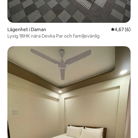
Lägenhet i Daman
4,67 av 5 i 
4,67 (6)
Lyxig 1BHK nära Devka Par och familjevänlig