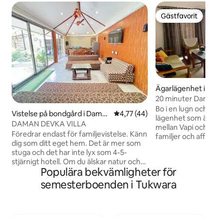
Gästfavorit
Gästfavorit
Ägarlägenhet i U
20 minuter Daman
alla bekvämlighet
Bo i en lugn och fu
Vistelse på bondgård i Dama
4,77 av 5 i genomsnittligt be
4,77 (44)
lägenhet som är 
n
DAMAN DEVKA VILLA
mellan Vapi och Da
Föredrar endast för familjevistelse. Känn
familjer och affär
dig som ditt eget hem. Det är mer som
erbjuder luftkondi
stuga och det har inte lyx som 4-5-
sovrummen, snabbt 
stjärnigt hotell. Om du älskar natur och
utrustat kök och 
Populära bekvämligheter för
utrymme boende, är detta rätt
vardagsrum med 
ställe.Banglow ligger i Devka bakom
semesterboenden i Tukwara
subwoofer så att d
hotell sommarhus och nära nyrenoverad
en dag ute eller efter 
vacker devka strand (bara 5 minuters
om du besöker Da
bilresa) mirasol vattenpark, Devka street
eller Vapi i affäre
mall & nöjespark.Airport ligger nära