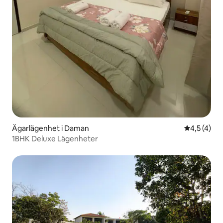
Ägarlägenhet i Daman
4,5 av 5 i
4,5 (4)
1BHK Deluxe Lägenheter