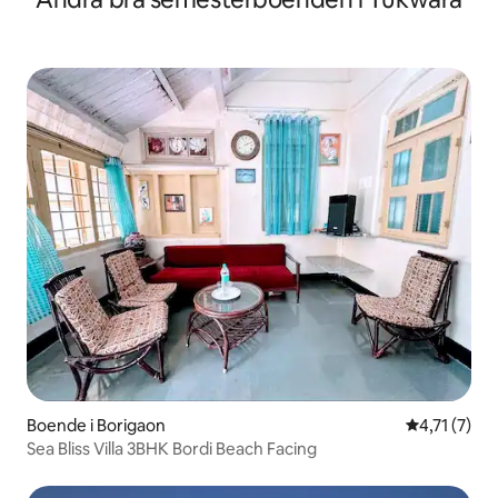
Boende i Borigaon
4,71 av 5 i
4,71 (7)
Sea Bliss Villa 3BHK Bordi Beach Facing