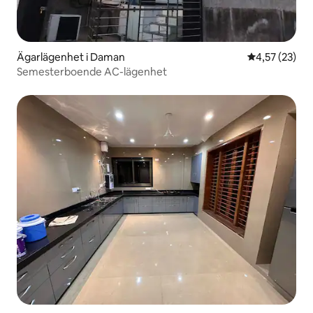
Ägarlägenhet i Daman
4,57 av 5 i g
4,57 (23)
Semesterboende AC-lägenhet