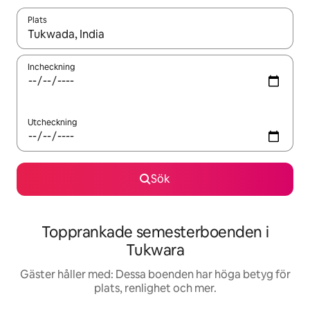
Plats
När resultaten är tillgängliga kan du navigera med upp- och ned
Incheckning
Utcheckning
Sök
Topprankade semesterboenden i
Tukwara
Gäster håller med: Dessa boenden har höga betyg för
plats, renlighet och mer.