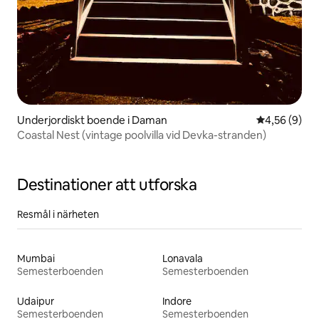
Underjordiskt boende i Daman
4,56 av 5 i 
4,56 (9)
Coastal Nest (vintage poolvilla vid Devka-stranden)
Destinationer att utforska
Resmål i närheten
Mumbai
Lonavala
Semesterboenden
Semesterboenden
Udaipur
Indore
Semesterboenden
Semesterboenden