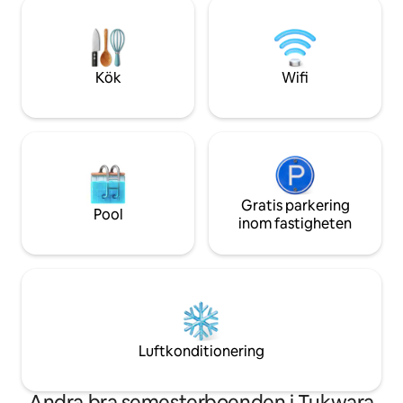
lägenhet ett lugn
banglow. Du måste köra på jambore
med alla nödvändi
beach och andra platser med ditt eget
fordon eller hyrd taxi. Återbetalningsbar
säkerhetsdeposition på 5000
Kök
Wifi
obligatorisk.
Gratis parkering
Pool
inom fastigheten
Luftkonditionering
Andra bra semesterboenden i Tukwara