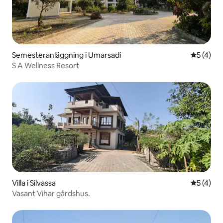
Semesteranläggning i Umarsadi
5 av 5 i 
5 (4)
S A Wellness Resort
Villa i Silvassa
5 av 5 i 
5 (4)
Vasant Vihar gårdshus.