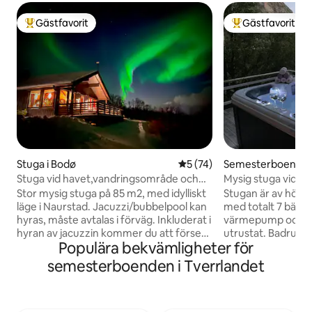
Gästfavorit
Gästfavorit
Populär gästfavorit
Populär gästfavor
Stuga i Bodø
5 av 5 i genomsnittligt be
5 (74)
Semesterboende 
Stuga vid havet,vandringsområde och
Mysig stuga vid fj
centralt läge.
Stor mysig stuga på 85 m2, med idylliskt
Stugan är av hög 
läge i Naurstad. Jacuzzi/bubbelpool kan
med totalt 7 bäddar
hyras, måste avtalas i förväg. Inkluderat i
värmepump och ved
hyran av jacuzzin kommer du att förses
utrustat. Badrum
Populära bekvämligheter för
med en badrock. Stugan har en härlig
golvet, dusch, toal
havsutsikt och fina vandringsleder i
tvättmaskin. Sjöst
semesterboenden i Tverrlandet
området. Stugan har en bra standard,
Tv kan anslutas till
vattenburen golvvärme, central
Comcast. Utanför, under stjärnorna, kan
dammsugare och alla tillgängliga
man njuta av en ja