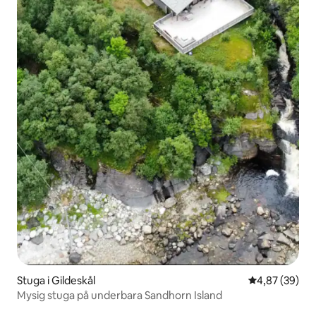
Stuga i Gildeskål
4,87 av 5 i g
4,87 (39)
Mysig stuga på underbara Sandhorn Island