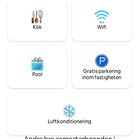
bekvämligheter. Ingång till tysta dagar
Vattnet rengörs av
vid havet och naturen och kan bland
flera terrasser m
annat uppleva älgar och havsörnar på
grillstuga, vedspi
nära håll. Perfekt stuga för den som vill
gasolgrill. På somm
fiska, njuta av naturen och stugkul.
hyra en liten båt 
Kök
Wifi
Gratis parkering
Pool
inom fastigheten
Luftkonditionering