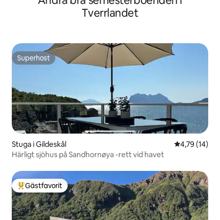
Andra bra semesterboenden i
Tverrlandet
Superhost
Superhost
Stuga i Gildeskål
4,79 av 5 i g
4,79 (14)
Härligt sjöhus på Sandhornøya -rett vid havet
Gästfavorit
Populär gästfavorit