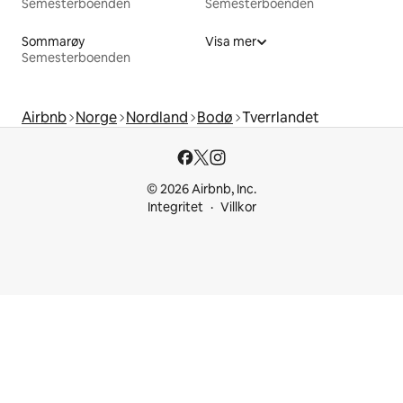
Semesterboenden
Semesterboenden
Sommarøy
Visa mer
Semesterboenden
Airbnb
Norge
Nordland
Bodø
Tverrlandet
© 2026 Airbnb, Inc.
Integritet
Villkor