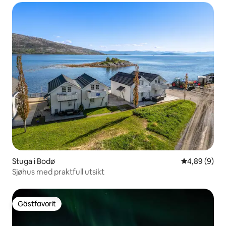
Stuga i Bodø
4,89 av 5 i 
4,89 (9)
Sjøhus med praktfull utsikt
Gästfavorit
Gästfavorit