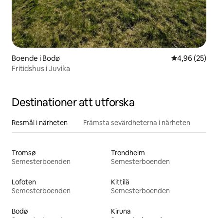
Boende i Bodø
4,96 av 5 i g
4,96 (25)
Fritidshus i Juvika
Destinationer att utforska
Resmål i närheten
Främsta sevärdheterna i närheten
Tromsø
Trondheim
Semesterboenden
Semesterboenden
Lofoten
Kittilä
Semesterboenden
Semesterboenden
Bodø
Kiruna