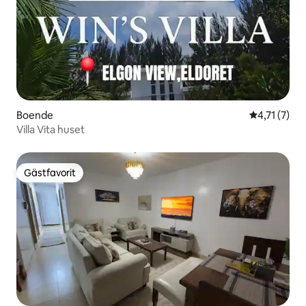
Boende
4,71 av 5 i
4,71 (7)
Villa Vita huset
Gästfavorit
Gästfavorit