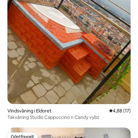
Vindsvåning i Eldoret
4,88 av 5 i g
4,88 (17)
Takvåning Studio Cappuccino n Candy vybz
Gästfavorit