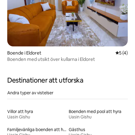
Boende i Eldoret
5 av 5 i 
5 (4)
Boenden med utsikt över kullarna i Eldoret
Destinationer att utforska
Andra typer av vistelser
Villor att hyra
Boenden med pool att hyra
Uasin Gishu
Uasin Gishu
Familjevänliga boenden att hyra
Gästhus