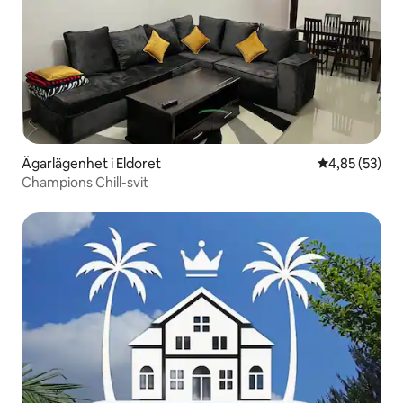
Ägarlägenhet i Eldoret
4,85 av 5 i g
4,85 (53)
Champions Chill-svit