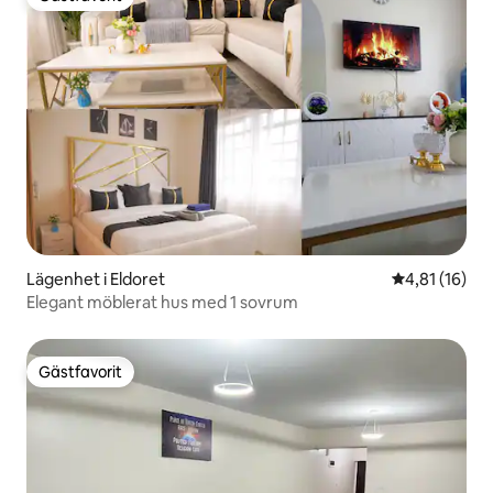
Gästfavorit
Lägenhet i Eldoret
4,81 av 5 i g
4,81 (16)
Elegant möblerat hus med 1 sovrum
Gästfavorit
Gästfavorit