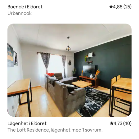
Boende i Eldoret
4,88 av 5 i g
4,88 (25)
Urbannook
Lägenhet i Eldoret
4,73 av 5 i g
4,73 (40)
The Loft Residence, lägenhet med 1 sovrum.