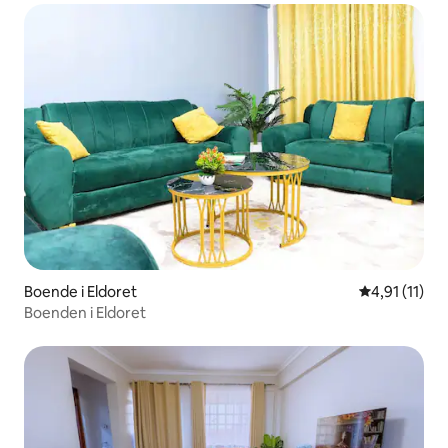
Boende i Eldoret
4,91 av 5 i 
4,91 (11)
Boenden i Eldoret