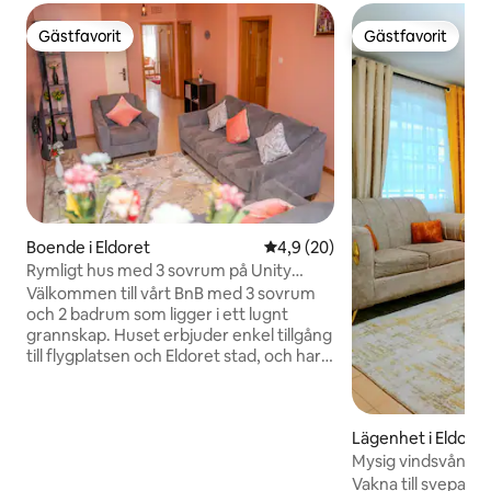
Gästfavorit
Gästfavorit
Gästfavorit
Gästfavorit
Boende i Eldoret
4,9 av 5 i genomsnittligt be
4,9 (20)
Rymligt hus med 3 sovrum på Unity
Gardens, Eldoret
Välkommen till vårt BnB med 3 sovrum
och 2 badrum som ligger i ett lugnt
grannskap. Huset erbjuder enkel tillgång
till flygplatsen och Eldoret stad, och har
gott om parkering. Njut av
självincheckning, snabbt Wi-Fi och en
smart-TV i det rymliga vardagsrummet.
Lägenhet i Eldoret
Det stora sovrummet har ett eget
badrum, och det finns ett fullt utrustat
Mysig vindsvånin
kök med tillgång till en bakgård. Gäster
utsikt över centr
Vakna till svepand