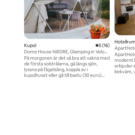
Hotellru
Kupol
5 av 5 i genomsnit
5 (16)
ApartHote
Dome House NIEDRE, Glamping in Velo
ApartHotel
Latgale
På morgonen är det så bra att vakna med
modernt h
de första solstrålarna, gå längs sjön,
erbjuder 
lyssna på fågelsång, koppla av i
bekväm, 
kupolhuset eller gå till bastu (30 euro)
utrustade
och bubbelpool (50 euro) på stranden av
en avkopp
sjön. Det är perfekt att komma hit med
för gäste
din familj, par eller till och med ensam,
ligger i K
vara i tystnad och koppla av från
bredvid 
folkmassorna, njuta av vacker
butiker, a
soluppgång och soluppgång, få
meter bor
inspiration och glädje, njuta av mig själv.
Castle Co
Ytterligare platser erbjuds för familjer
Municipal
med barn. Boendet ligger nära Sargova
Museum, k
sjön, Latgale, Izvalta socken.