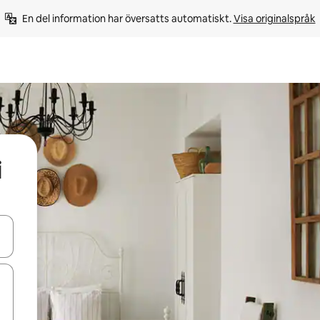
En del information har översatts automatiskt. 
Visa originalspråk
i
d upp- och nedåtpilarna eller utforska genom att trycka eller svepa.