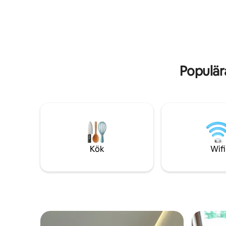
Populär
Kök
Wifi