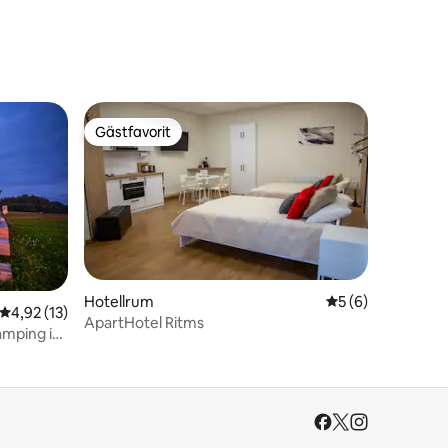
Gästfavorit
Gästfavorit
Hotellrum
5 av 5 i genomsni
5 (6)
4,92 av 5 i genomsnittligt betyg, 13 omdömen
4,92 (13)
ApartHotel Ritms
mping in