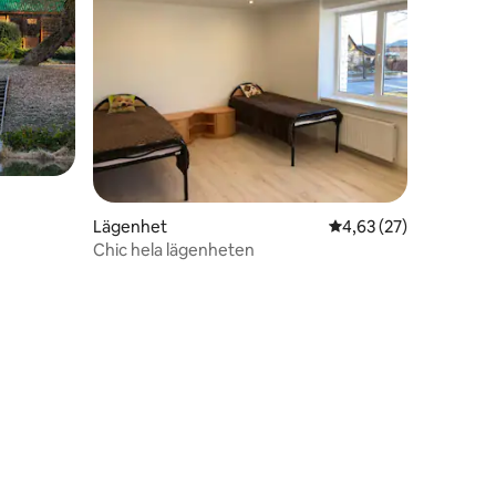
Lägenhet
4,63 av 5 i genomsnit
4,63 (27)
Chic hela lägenheten