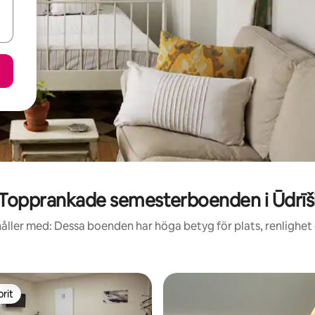
Topprankade semesterboenden i Ūdrīš
åller med: Dessa boenden har höga betyg för plats, renlighet
rit
rit