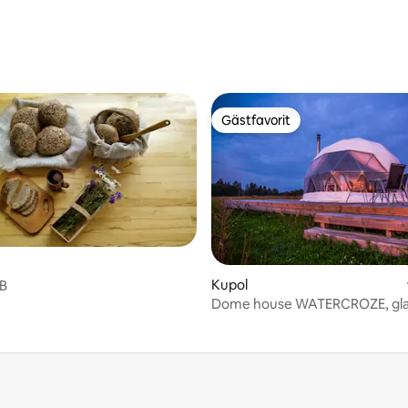
Gästfavorit
Gästfavorit
Kupol
&B
Dome house WATERCROZE, gla
Velo Latgale