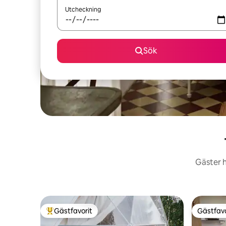
Utcheckning
Sök
Gäster h
Gästfavorit
Gästfavo
Populär gästfavorit
Gästfavo