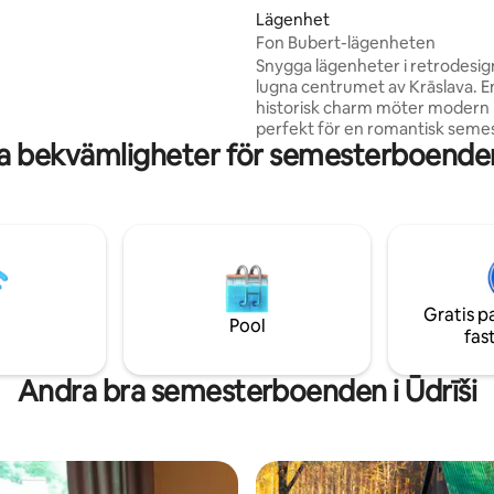
Lägenhet
Fon Bubert-lägenheten
Snygga lägenheter i retrodesign
lugna centrumet av Krāslava. En
historisk charm möter modern
perfekt för en romantisk semes
a bekvämligheter för semesterboenden 
lugn familjesemester eller en a
Rymligt vardagsrum, ett separ
som erbjuder både komfort oc
avskildhet. Sov som på ett
premiumhotell – en högkvalitat
utformad för djup, stärkande vila. Bar
minuters promenad till stadens
torg, SPA, Krāslava Palace-kom
Gratis p
Crafts Center och restaurang 
Pool
fas
Bubert.
Andra bra semesterboenden i Ūdrīši