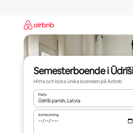
Hoppa
till
innehåll
Semesterboende i Ūdrīš
Hitta och boka unika boenden på Airbnb
Plats
När resultaten är tillgängliga kan du navigera me
Incheckning