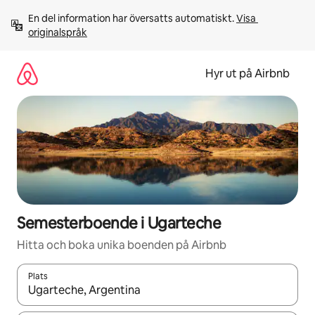
Hoppa
En del information har översatts automatiskt. 
Visa 
till
originalspråk
innehåll
Hyr ut på Airbnb
Semesterboende i Ugarteche
Hitta och boka unika boenden på Airbnb
Plats
När resultaten är tillgängliga kan du navigera med upp- och ned