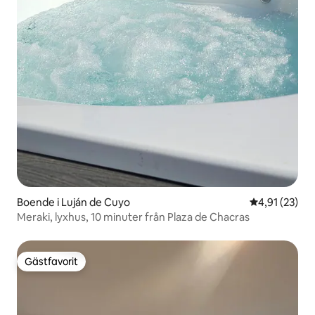
Boende i Luján de Cuyo
4,91 av 5 i g
4,91 (23)
Meraki, lyxhus, 10 minuter från Plaza de Chacras
Gästfavorit
Gästfavorit