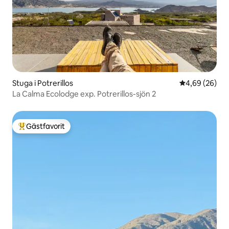
Stuga i Potrerillos
4,69 av 5 i g
4,69 (26)
La Calma Ecolodge exp. Potrerillos-sjön 2
Gästfavorit
Populär gästfavorit