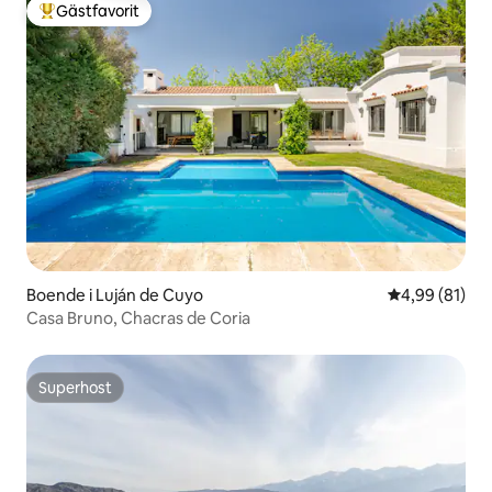
Gästfavorit
Populär gästfavorit
Boende i Luján de Cuyo
4,99 av 5 i g
4,99 (81)
Casa Bruno, Chacras de Coria
Superhost
Superhost