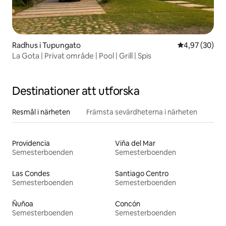
Radhus i Tupungato
4,97 av 5 i g
4,97 (30)
La Gota | Privat område | Pool | Grill | Spis
Destinationer att utforska
Resmål i närheten
Främsta sevärdheterna i närheten
Providencia
Viña del Mar
Semesterboenden
Semesterboenden
Las Condes
Santiago Centro
Semesterboenden
Semesterboenden
Ñuñoa
Concón
Semesterboenden
Semesterboenden