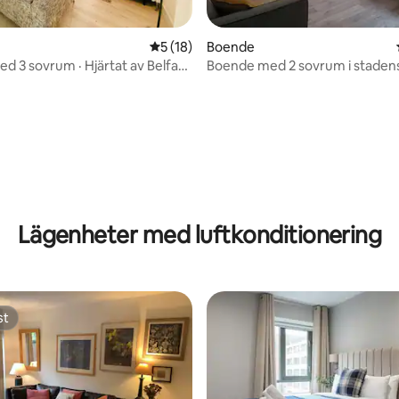
5 av 5 i genomsnittligt betyg, 18 omdöm
5 (18)
Boende
d 3 sovrum · Hjärtat av Belfast
Boende med 2 sovrum i staden
g
tligt betyg, 16 omdömen
Lägenheter med luftkonditionering
st
st