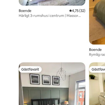
Boende
4,75 av 5 i genomsnit
4,75 (32)
Härligt 3-rumshus i centrum | Massor
runt
Boende
Rymlig ra
Gästfavorit
Gästfavo
Gästfavorit
Gästfavo