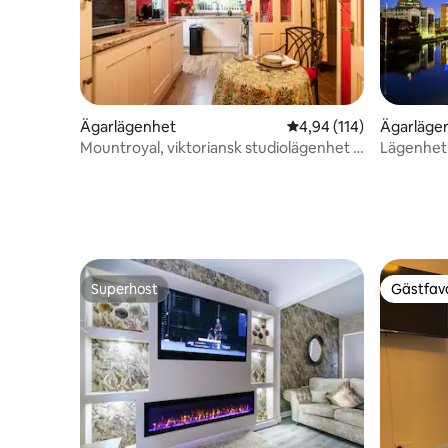
Ägarlägenhet
4,94 av 5 i genomsnitt
4,94 (114)
Ägarläge
Mountroyal, viktoriansk studiolägenhet 1
Lägenhet 
med självhushåll/catering
Superhost
Gästfavo
Superhost
Gästfavo