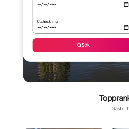
Utcheckning
Sök
Topprank
Gäster h