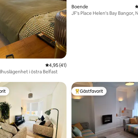
Boende
4
JF's Place Helen's Bay Bangor, 
tligt betyg, 32 omdömen
4,95 av 5 i genomsnittligt betyg, 41 omdöm
4,95 (41)
dhuslägenhet i östra Belfast
rit
Gästfavorit
rit
Populär gästfavorit