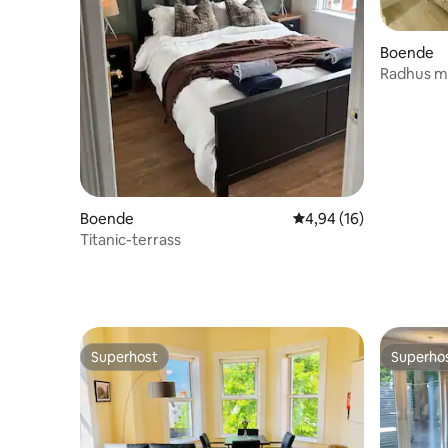
Boende
Radhus me
· Parkerin
Boende
4,94 av 5 i genomsnit
4,94 (16)
Titanic-terrass
Superhost
Superho
Superhost
Superho