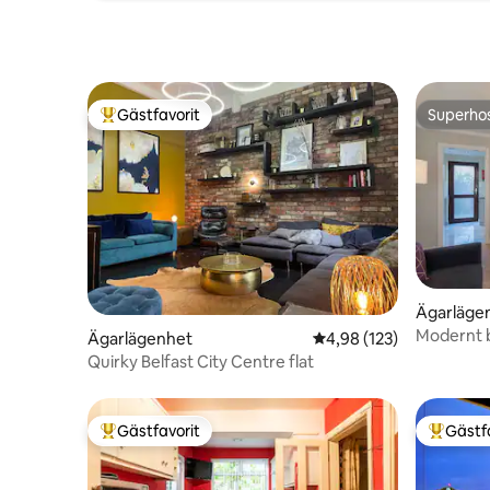
Gästfavorit
Superho
Populär gästfavorit
Superho
Ägarläge
Modernt b
Ägarlägenhet
4,98 av 5 i genomsnitt
4,98 (123)
Quirky Belfast City Centre flat
Gästfavorit
Gästf
Populär gästfavorit
Populär 