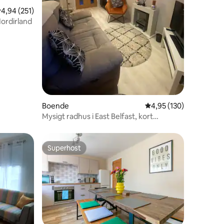
,94 av 5 i genomsnittligt betyg, 251 omdömen
4,94 (251)
Nordirland
en
Boende
4,95 av 5 i genomsnitt
4,95 (130)
Mysigt radhus i East Belfast, kort
pendling till staden
Superhost
Superhost