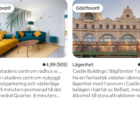
avorit
Gästfavorit
gästfavorit
Gästfavorit
4,99 av 5 i genomsnittligt betyg, 505 omdöm
4,99 (505)
Lägenhet
4
stadens centrum radhus w.
Castle Buildings | Bågfönster 1
 & uteplats
m i stadens centrum nybyggt
Ha en fantastisk vistelse i denna
d parkering och västerläge
lägenhet med 1 sovrum i Castle 
belägen i hjärtat av Belfast, med
thedral Quarter. 8 minuters
åtkomst till stora attraktioner 
ill City Hall, Victoria Square
Belfast, Botaniska trädgården 
Victoria St. station *
Avenue. - Ett vardagsrum med
bbt fiberbredband över 200
planlösning, ett mysigt sovrum
funktionellt kök. - Bekvämligh
ligt betyg, 368 omdömen
maskin med
en smart-TV, gratis höghastigh
 Perfekt för
och centralvärme. - En kort pro
bete/ WFH med skrivbord i full
bra restauranger, lokala barer 