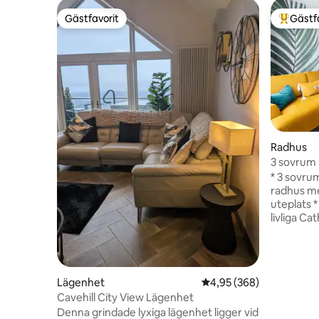
Gästfavorit
Gästf
Gästfavorit
Populär 
Radhus
3 sovrum 
parkering
* 3 sovru
radhus me
uteplats * 5 minuters promenad till det
livliga Ca
promenad t
och Great 
Supersna
Mbit/s * Sky TV med sport och Netflix
Lägenhet
4,95 av 5 i genomsnitt
4,95 (368)
tillhandahålls * Nespresso-
Cavehill City View Lägenhet
mjölkskummare *
Denna grindade lyxiga lägenhet ligger vid
distansar