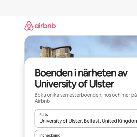
Hoppa
till
innehåll
Boenden i närheten av
University of Ulster
Boka unika semesterboenden, hus och mer på
Airbnb
Plats
När resultaten är tillgängliga kan du navigera me
Incheckning