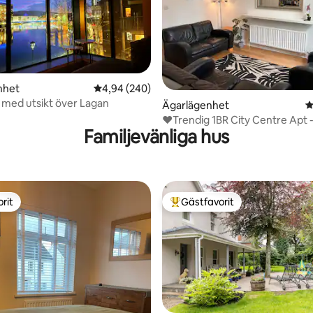
ligt betyg, 114 omdömen
nhet
4,94 av 5 i genomsnittligt betyg, 240 omdöm
4,94 (240)
med utsikt över Lagan
Ägarlägenhet
4
❤️Trendig 1BR City Centre Apt 
Familjevänliga hus
& Sparkling!
rit
Gästfavorit
rit
Populär gästfavorit