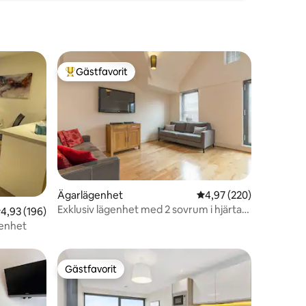
Gästfavorit
Populär gästfavorit
en
Ägarlägenhet
4,97 av 5 i genomsnitt
4,97 (220)
Exklusiv lägenhet med 2 sovrum i hjärtat
,93 av 5 i genomsnittligt betyg, 196 omdömen
4,93 (196)
av Belfast
genhet
Gästfavorit
Gästfavorit