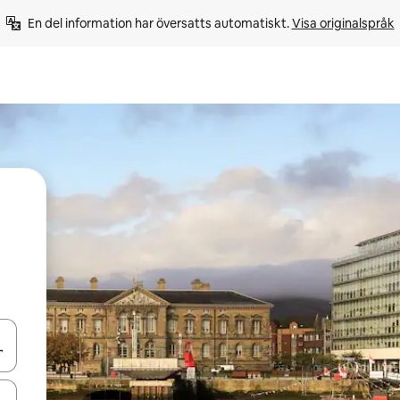
En del information har översatts automatiskt. 
Visa originalspråk
d upp- och nedåtpilarna eller utforska genom att trycka eller svepa.