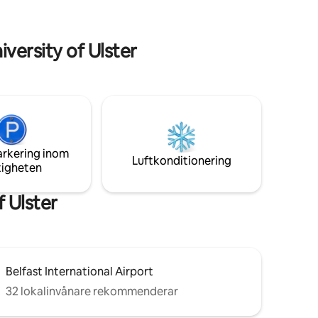
juder
barerna och attraktionerna Belfast har
allt
att erbjuda. *gratis dryck varierar
beroende på tillgänglighet
ersity of Ulster
arkering inom
Luftkonditionering
tigheten
 Ulster
Belfast International Airport
32 lokalinvånare rekommenderar