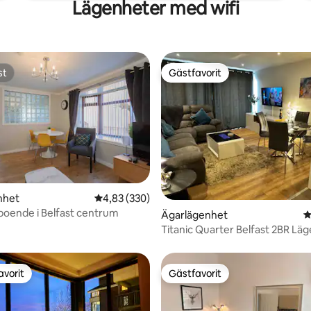
Lägenheter med wifi
st
Gästfavorit
st
Gästfavorit
nhet
4,83 av 5 i genomsnittligt betyg, 330 omdöm
4,83 (330)
oende i Belfast centrum
ligt betyg, 123 omdömen
Ägarlägenhet
4
Titanic Quarter Belfast 2BR Lä
avorit
Gästfavorit
gästfavorit
Gästfavorit