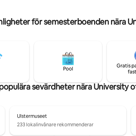
ergonomisk stol och två 27-tums
butiker. Perfekt ställe, som erb
 * Familjevänlig med
komfort och bekvämlighet nära 
 barnstol, studsare, haklappar
Belfast erbjuder!
ligheter för semesterboenden nära Univ
ck
Gratis p
Pool
fas
populära sevärdheter nära University of
Ulstermuseet
233 lokalinvånare rekommenderar