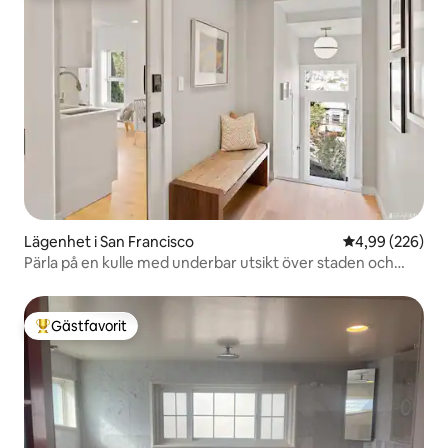
Lägenhet i San Francisco
4,99 av 5 i ge
4,99 (226)
Pärla på en kulle med underbar utsikt över staden och
bukten
Gästfavorit
Populär gästfavorit