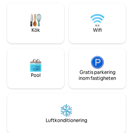
kvarter bort. Gång-
soffa. Det finns plats för ca. fyra
Sausalito & Mill Vall
personer (2 per säng) och ett badrum.
parkering Läs omdömen om denna eller
Sommarköket har en helt ny kvartsbänk,
våra 3 andra flyta
vacker spansk kakelbacksplash,
dryckkylskåp med frys, mikrovågsugn,
Kök
Wifi
brödrost (för lätt uppvärmning) och en
komplett uppsättning tallrikar och
glasvaror för pizza kväll hemma. Det
finns garderob och hyllutrymme för dina
extra varor och ett strykjärn med en
strykbräda. Det är så nära allt som
händer att det inte ens är roligt! :-)
Gäster är inbjudna att använda det
Gratis parkering
Pool
privata uteplatsutrymmet strax utanför
inom fastigheten
gästenheten. Vi bor precis ovanför så
fullt tillgängligt för alla gäster under
deras vistelse och bara ett snabbt sms
bort. Lägenheten upptar den ombyggda
nedervåningen i ett hus i det historiska
grannskapet Castro. Ett livligt nattliv och
restaurangscen ligger några steg bort.
Luftkonditionering
Bege dig till den ikoniska Castro Theatre
för att se en film eller ta en naturskön
promenad till Mission Dolores Park. Muni