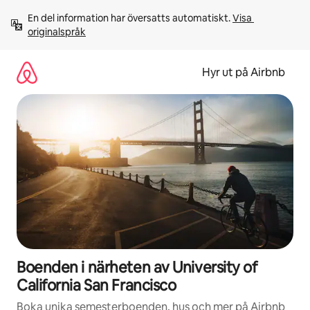
Hoppa
En del information har översatts automatiskt. 
Visa 
till
originalspråk
innehåll
Hyr ut på Airbnb
Boenden i närheten av University of
California San Francisco
Boka unika semesterboenden, hus och mer på Airbnb