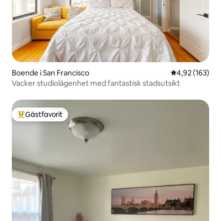
Boende i San Francisco
4,92 av 5 i ge
4,92 (163)
Vacker studiolägenhet med fantastisk stadsutsikt
Gästfavorit
Populär gästfavorit