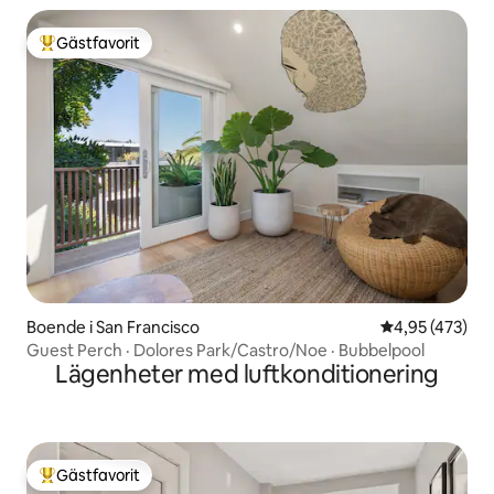
Gästfavorit
Populär gästfavorit
Boende i San Francisco
4,95 av 5 i ge
4,95 (473)
Guest Perch · Dolores Park/Castro/Noe · Bubbelpool
Lägenheter med luftkonditionering
Gästfavorit
Populär gästfavorit