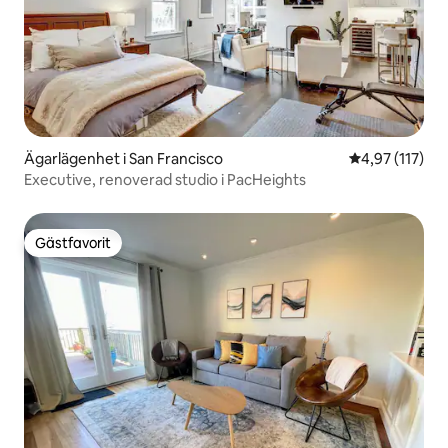
Ägarlägenhet i San Francisco
4,97 av 5 i ge
4,97 (117)
Executive, renoverad studio i PacHeights
Gästfavorit
Gästfavorit