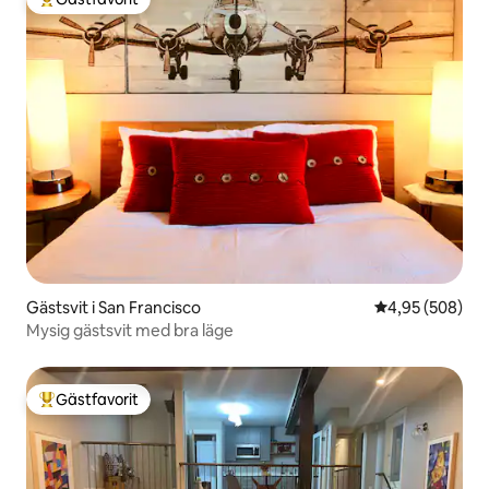
Populär gästfavorit
Gästsvit i San Francisco
4,95 av 5 i ge
4,95 (508)
Mysig gästsvit med bra läge
Gästfavorit
Populär gästfavorit