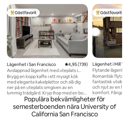
Gästfavorit
Gästfavorit
Populär gästfavorit
Populär gästfavor
Lägenhet i Mill Val
Lägenhet i San Francisco
4,95 av 5 i genomsnittligt bety
4,95 (739)
Flytande lägenhet 
Avslappnad lägenhet med uteplats i
Richardson Bay
Castro
Romantisk flytan
Brygg en kopp kaffe i ett mysigt kök
fantastisk utsikt 
med eleganta kakelplattor och slå dig
och njut av en lugn 
ner på en uteplats omgiven av en
komfort. Fånga so
lummig trädgård. Kryp ihop med en bok
Populära bekvämligheter för
superbekväma KIN
på en modern soffa i ett vardagsrum
på däck med enstaka
med färgglada målningar, en fylld
semesterboenden nära University of
och med ett sjö) 
bokhylla och exponerade träbjälkar.
California San Francisco
Unikt och perfekt 
Enheten är en privat lägenhet under
eller reträtt. Golden Gate Bridge ligger 6
huvudhuset med egen ingång. Det finns
minuter bort. Fly
ett sovrum och en utdragbar queen