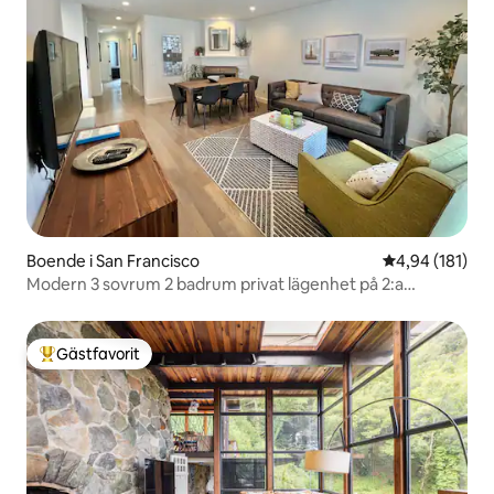
Boende i San Francisco
4,94 av 5 i ge
4,94 (181)
Modern 3 sovrum 2 badrum privat lägenhet på 2:a
våningen
Gästfavorit
Populär gästfavorit