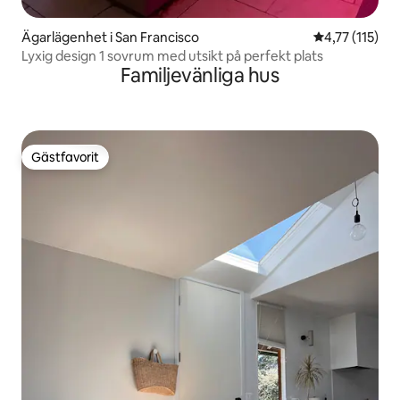
Ägarlägenhet i San Francisco
4,77 av 5 i g
4,77 (115)
Lyxig design 1 sovrum med utsikt på perfekt plats
Familjevänliga hus
Gästfavorit
Gästfavorit