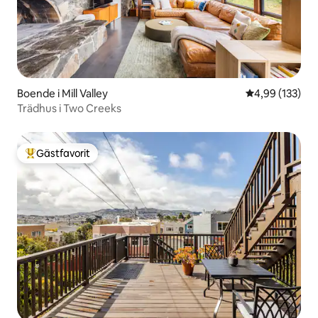
Boende i Mill Valley
4,99 av 5 i ge
4,99 (133)
Trädhus i Two Creeks
Gästfavorit
Populär gästfavorit