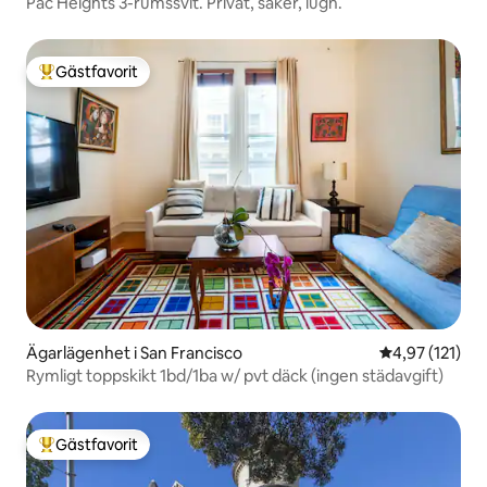
Pac Heights 3-rumssvit. Privat, säker, lugn.
Gästfavorit
Populär gästfavorit
Ägarlägenhet i San Francisco
4,97 av 5 i ge
4,97 (121)
Rymligt toppskikt 1bd/1ba w/ pvt däck (ingen städavgift)
Gästfavorit
Populär gästfavorit