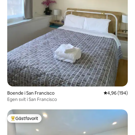
Boende i San Francisco
4,96 av 5 i ge
4,96 (194)
Egen svit i San Francisco
Gästfavorit
Populär gästfavorit