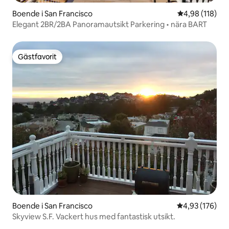
Boende i San Francisco
4,98 av 5 i ge
4,98 (118)
Elegant 2BR/2BA Panoramautsikt Parkering • nära BART
Gästfavorit
Gästfavorit
Boende i San Francisco
4,93 av 5 i ge
4,93 (176)
Skyview S.F. Vackert hus med fantastisk utsikt.