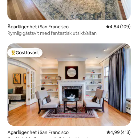
Ägarlägenhet i San Francisco
4,84 av 5 i ge
4,84 (109)
Rymlig gästsvit med fantastisk utsikt/altan
Gästfavorit
Populär gästfavorit
Ägarlägenhet i San Francisco
4,99 av 5 i ge
4,99 (413)