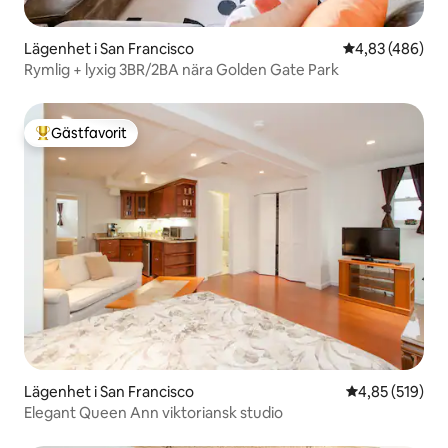
Lägenhet i San Francisco
4,83 av 5 i ge
4,83 (486)
Rymlig + lyxig 3BR/2BA nära Golden Gate Park
Gästfavorit
Populär gästfavorit
Lägenhet i San Francisco
4,85 av 5 i ge
4,85 (519)
Elegant Queen Ann viktoriansk studio