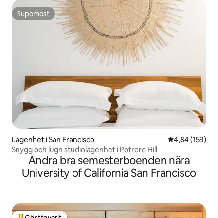
Superhost
Superhost
Lägenhet i San Francisco
4,84 av 5 i ge
4,84 (159)
Snygg och lugn studiolägenhet i Potrero Hill
Andra bra semesterboenden nära
University of California San Francisco
Gästfavorit