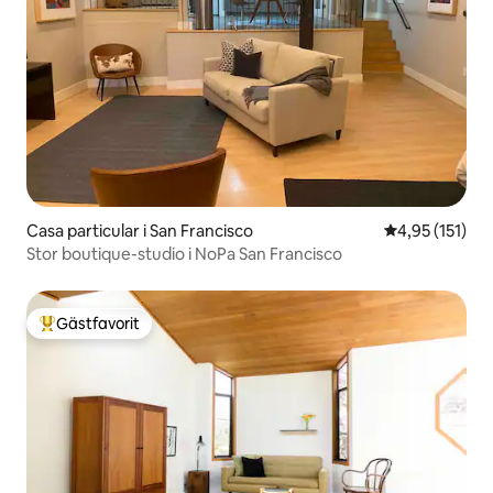
Casa particular i San Francisco
4,95 av 5 i ge
4,95 (151)
Stor boutique-studio i NoPa San Francisco
Gästfavorit
Populär gästfavorit