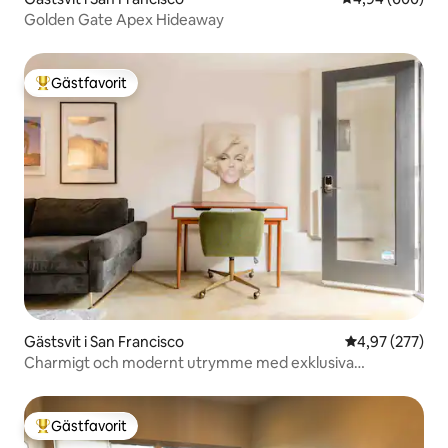
Golden Gate Apex Hideaway
Gästfavorit
Populär gästfavorit
Gästsvit i San Francisco
4,97 av 5 i ge
4,97 (277)
Charmigt och modernt utrymme med exklusiva
bekvämligheter 🙌🏻
Gästfavorit
Populär gästfavorit