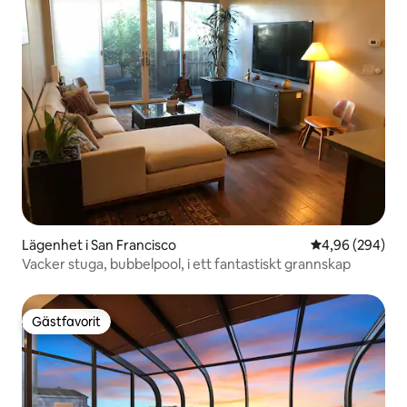
Lägenhet i San Francisco
4,96 av 5 i ge
4,96 (294)
Vacker stuga, bubbelpool, i ett fantastiskt grannskap
Gästfavorit
Gästfavorit