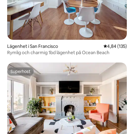
Lägenhet i San Francisco
4,84 av 5 i ge
4,84 (135)
Rymlig och charmig 1bd lägenhet på Ocean Beach
Superhost
Superhost