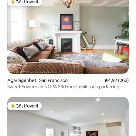
Gästfavorit
Populär gästfavorit
Ägarlägenhet i San Francisco
4,97 av 5 i ge
4,97 (262)
Sweet Edwardian NOPA 3Bd med utsikt och parkering
Gästfavorit
Populär gästfavorit