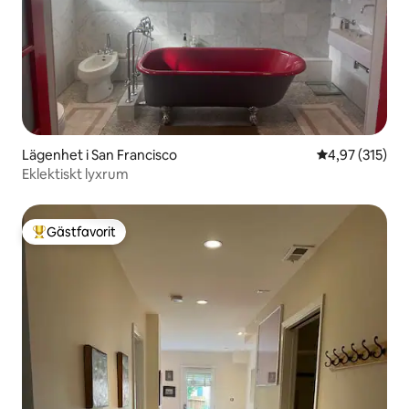
Lägenhet i San Francisco
4,97 av 5 i ge
4,97 (315)
Eklektiskt lyxrum
Gästfavorit
Populär gästfavorit