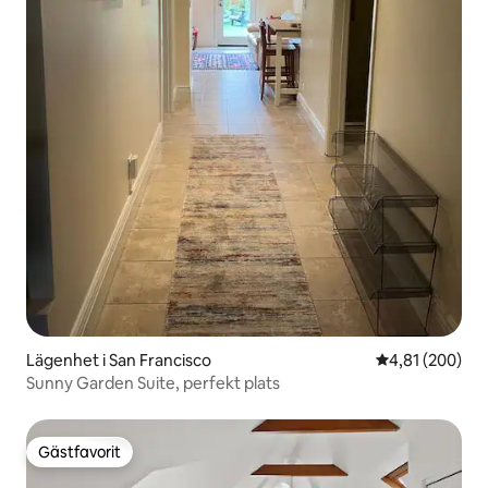
Lägenhet i San Francisco
4,81 av 5 i ge
4,81 (200)
Sunny Garden Suite, perfekt plats
Gästfavorit
Gästfavorit