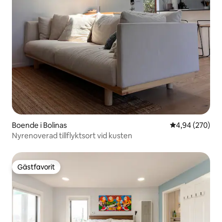
Boende i Bolinas
4,94 av 5 i ge
4,94 (270)
Nyrenoverad tillflyktsort vid kusten
Gästfavorit
Gästfavorit