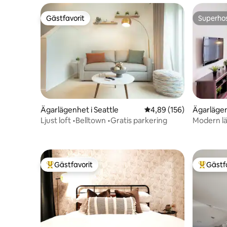
Gästfavorit
Superho
Gästfavorit
Superho
Ägarlägenhet i Seattle
4,89 av 5 i genomsnitt
4,89 (156)
Ägarlägen
Ljust loft •Belltown •Gratis parkering
Modern lä
Takterras
Gästfavorit
Gästf
Populär gästfavorit
Populär 