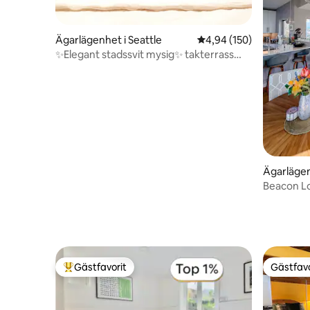
Ägarlägenhet i Seattle
4,94 av 5 i genomsnitt
4,94 (150)
✨️Elegant stadssvit mysig✨️ takterrass
✨Greenlake & UW
Ägarlägen
Beacon L
Radhus
Gästfavorit
Gästfavo
Populär gästfavorit
Gästfavo