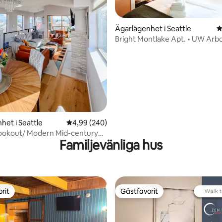
ligt betyg, 150 omdömen
Ägarlägenhet i Seattle
4
Bright Montlake Apt. • UW Arb
Utsikt • A/C
het i Seattle
4,99 av 5 i genomsnittligt betyg, 240 omdöm
4,99 (240)
ookout/ Modern Mid-century
Familjevänliga hus
rit
Gästfavorit
rit
Gästfavorit