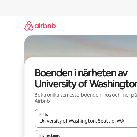
Hoppa
till
innehåll
Boenden i närheten av
University of Washingto
Boka unika semesterboenden, hus och mer på
Airbnb
Plats
När resultaten är tillgängliga kan du navigera me
Incheckning