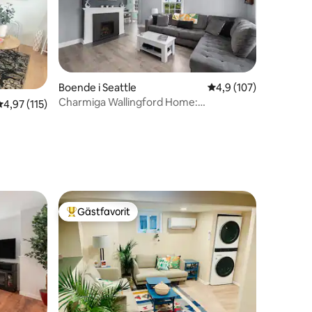
en
Boende i Seattle
4,9 av 5 i genomsnitt
4,9 (107)
Charmiga Wallingford Home:
4,97 av 5 i genomsnittligt betyg, 115 omdömen
4,97 (115)
Gångavstånd till UW!
Gästfavorit
Populär gästfavorit