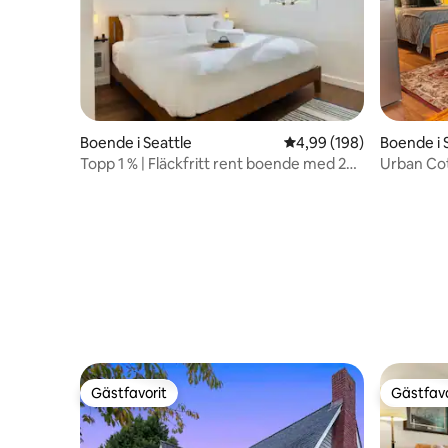
Boende i Seattle
4,99 av 5 i genomsnitt
4,99 (198)
Boende i 
Topp 1 % | Fläckfritt rent boende med 2
Urban Cot
dubbelsängar (King)
staden
Gästfavorit
Gästfavo
Gästfavorit
Gästfavo