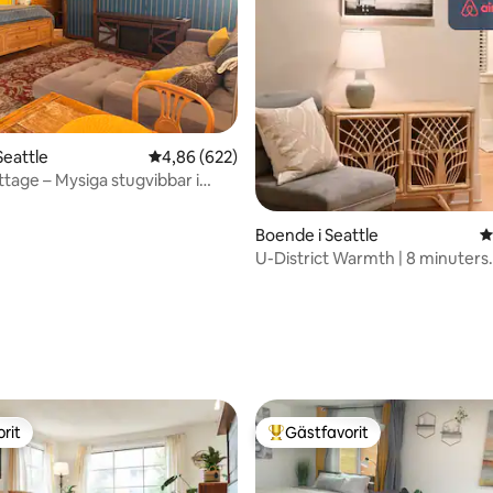
ligt betyg, 198 omdömen
Seattle
4,86 av 5 i genomsnittligt betyg, 622 omdöm
4,86 (622)
tage – Mysiga stugvibbar i
Boende i Seattle
4
U-District Warmth | 8 minuters
promenad till UW
rit
Gästfavorit
rit
Populär gästfavorit