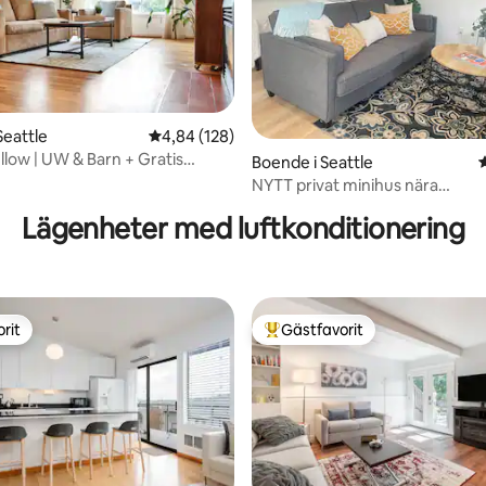
Seattle
4,84 av 5 i genomsnittligt betyg, 128 omdöm
4,84 (128)
llow | UW & Barn + Gratis
Boende i Seattle
ligt betyg, 242 omdömen
!
NYTT privat minihus nära
GreenLake/Lightrail/I-5
Lägenheter med luftkonditionering
rit
Gästfavorit
rit
Populär gästfavorit