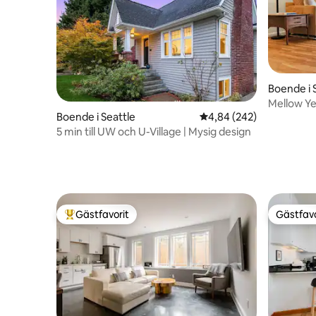
Boende i 
Mellow Ye
Boende i Seattle
4,84 av 5 i genomsnitt
4,84 (242)
parkering
5 min till UW och U-Village | Mysig design
Gästfavorit
Gästfavo
Populär gästfavorit
Gästfavo