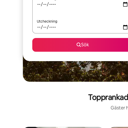
Utcheckning
Sök
Topprankad
Gäster h