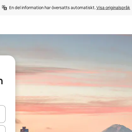
En del information har översatts automatiskt. 
Visa originalspråk
n
d upp- och nedåtpilarna eller utforska genom att trycka eller svepa.