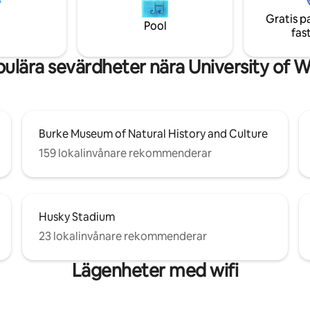
 Hospital. Det finns en
loungerum med en Smart TV. V
Gratis p
ong inom fastigheten. Njut av
levererar kaffe, te,
Pool
fas
ga med allt Seattle har att
duschbekvämligheter. Det finn
av restaurangalternativ i närh
massor att göra i området.
ulära sevärdheter nära University of 
Burke Museum of Natural History and Culture
159 lokalinvånare rekommenderar
Husky Stadium
23 lokalinvånare rekommenderar
Lägenheter med wifi