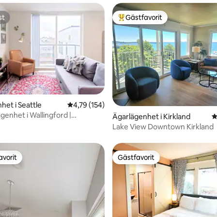
st
Gästfavorit
st
Populär gästfavorit
ligt betyg, 156 omdömen
het i Seattle
4,79 av 5 i genomsnittligt betyg, 154 omdöm
4,79 (154)
genhet i Wallingford |
Ägarlägenhet i Kirkland
4
s, snabbtrafik
Lake View Downtown Kirkland
avorit
Gästfavorit
gästfavorit
Gästfavorit