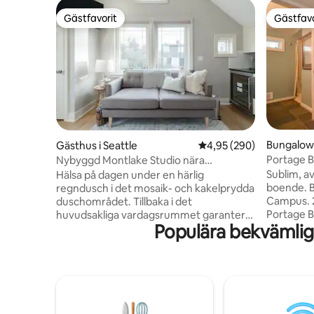
Gästfavorit
Gästfavo
Gästfavorit
Gästfavo
Bungalow 
Gästhus i Seattle
4,95 av 5 i genomsnitt
4,95 (290)
Portage B
Nybyggd Montlake Studio nära
University of Washington
Sublim, av
Hälsa på dagen under en härlig
boende. B
regndusch i det mosaik- och kakelprydda
Campus. 2
duschområdet. Tillbaka i det
Portage B
huvudsakliga vardagsrummet garanterar
Populära bekvämlig
Gångavstån
de många fönstren och valvade taken
butiker, 
gott om morgonljus. Integritet är också
Starbucks,
en självklarhet i denna ljusa fristående
restauran
fastighet. Det finns många fönster för
vattnet, 
att släppa in ljus och solsken. Det är ett
mer. Des
rymligt område med ett modernt
Hutchinso
utseende med alla nya konstruktioner