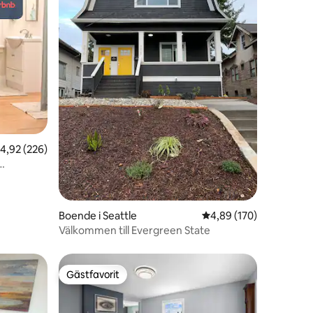
en
,92 av 5 i genomsnittligt betyg, 226 omdömen
4,92 (226)
Boende i Seattle
4,89 av 5 i genomsnitt
4,89 (170)
Välkommen till Evergreen State
Gästfavorit
Gästfavorit