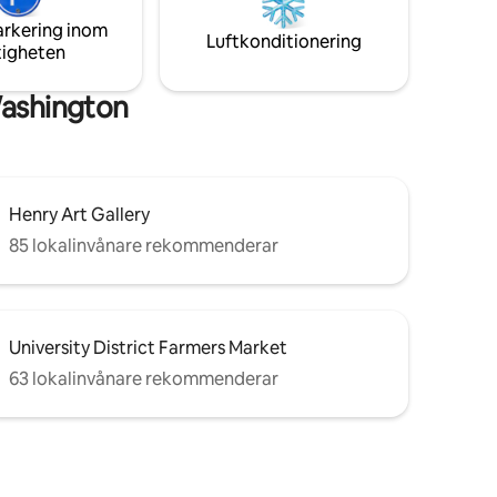
i
parkering. Njut av avskildheten på en hel
arkering inom
våning med elegant finish och
Luftkonditionering
tigheten
s massor
genomtänkta detaljer.
eten med
Washington
Henry Art Gallery
85 lokalinvånare rekommenderar
University District Farmers Market
63 lokalinvånare rekommenderar