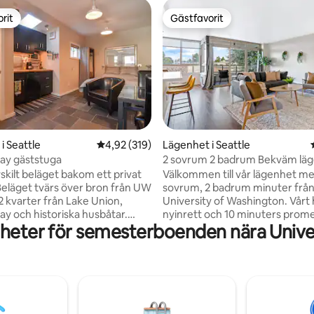
rit
Gästfavorit
rit
Gästfavorit
i Seattle
4,92 av 5 i genomsnittligt betyg, 319 omdöm
4,92 (319)
Lägenhet i Seattle
ligt betyg, 290 omdömen
ay gäststuga
2 sovrum 2 badrum Bekväm lä
nära UW
skilt beläget bakom ett privat
Välkommen till vår lägenhet me
eläget tvärs över bron från UW
sovrum, 2 badrum minuter frå
 kvarter från Lake Union,
University of Washington. Vårt
ay och historiska husbåtar.
nyinrett och 10 minuters prom
heter för semesterboenden nära Unive
d till ett franskt bageri,
University of Washington. Vårt 
Petes Wine & Cheese butik,
sängshem har ett King Master
 Serafinas fina italienska
Queen 2nd room,
g, många restauranger vid
mörkläggningsgardiner, 2 badr
marinor, Gasworks Park och
dedikerad arbetsyta med snab
sutom bekvämt för Fred
internet, fullt utrustat kök med
n, Cancer Alliance och
kaffebryggare och en bekväm