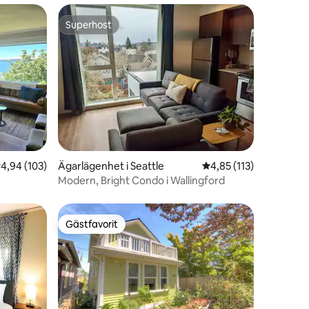
Superhost
Superhost
en
,94 av 5 i genomsnittligt betyg, 103 omdömen
4,94 (103)
Ägarlägenhet i Seattle
4,85 av 5 i genomsnit
4,85 (113)
Modern, Bright Condo i Wallingford
Gästfavorit
Gästfavorit