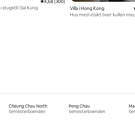
4,68 av 5 i genomsnittligt betyg, 300 omdöm
4,68 (300)
 stugstil i Sai Kung
tligt betyg, 29 omdömen
Villa i Hong Kong
Hus med utsikt över kullen me
bubbelpool
Cheung Chau North
Peng Chau
Ma
Semesterboenden
Semesterboenden
Se