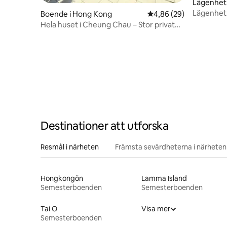
Lägenhet
Lägenhet i
Boende i Hong Kong
4,86 av 5 i genomsnit
4,86 (29)
Hela huset i Cheung Chau – Stor privat
trädgård
Destinationer att utforska
Resmål i närheten
Främsta sevärdheterna i närheten
Hongkongön
Lamma Island
Semesterboenden
Semesterboenden
Tai O
Visa mer
Semesterboenden