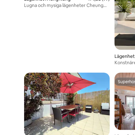
Lugna och mysiga lägenheter Cheung
Chau island
Lägenhet
Konstnäre
Lamma Is
Superho
Superho