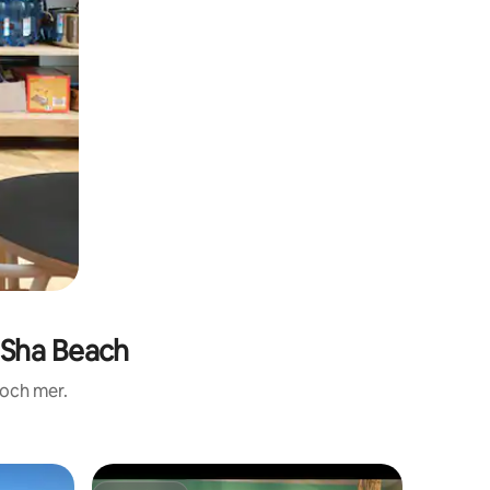
Sha Beach
 och mer.
Boende i