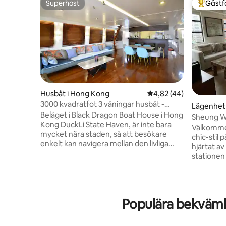
Superhost
Gästf
Superhost
Populär 
Husbåt i Hong Kong
4,82 av 5 i genomsnit
4,82 (44)
3000 kvadratfot 3 våningar husbåt -
Lägenhet 
Black Dragon
Beläget i Black Dragon Boat House i Hong
Sheung W
Kong DuckLi State Haven, är inte bara
med 2 sovr
Välkommen 
mycket nära staden, så att besökare
chic-stil 
enkelt kan navigera mellan den livliga
hjärtat a
staden och den lugna hamnen, men
stationen
också nära den berömda marina parken,
promenad 
tunnelbanan kan nå och använda Hong
lägenhet p
Kong fiskehamn funktioner för att
område so
transportera båten, processen i sig är ett
kaféer, v
Populära bekväml
litet äventyr fullt av fiskehamn, du kan
konstgall
observera det dagliga livet för fiskare på
tradition
nära håll, och känna den blygsamhet och
Denna läg