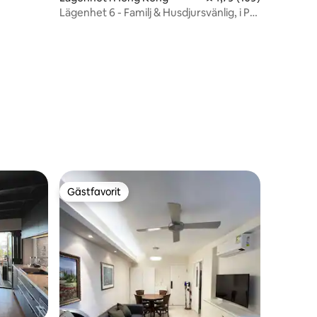
Lägenhet 6 - Familj & Husdjursvänlig, i Pui
O Lantau.
en
Gästfavorit
Gästfavorit