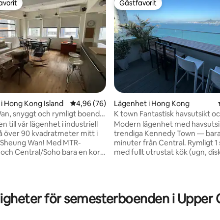
avorit
Gästfavorit
gästfavorit
Gästfavorit
tligt betyg, 44 omdömen
i Hong Kong Island
4,96 av 5 i genomsnittligt betyg, 76 omdöm
4,96 (76)
Lägenhet i Hong Kong
an, snyggt och rymligt boende
K town Fantastisk havsutsikt o
um, industriell chic
uteplats och solnedgång
till vår lägenhet i industriell
Modern lägenhet med havsutsik
på över 90 kvadratmeter mitt i
trendiga Kennedy Town — bara
v Sheung Wan! Med MTR-
minuter från Central. Rymligt 
 och Central/Soho bara en kort
med fullt utrustat kök (ugn, di
bort är denna eleganta
tvättmaskin/torktumlare) och e
erfekt belägen i ett livligt
privat uteplats perfekt för midd
m är känt för sina trendiga
solnedgången och Disneyland
ärldsberömda barer,
fyrverkerier. Alla rum har fanta
igheter för semesterboenden i Upper
erier och en blandning av
havsutsikt. 3 minuters promenad
ell/samtida Hongkong-kultur.
1 minut till spårvagn, steg från
enhet är avsedd för
hamnfrontens löpspåret och 10