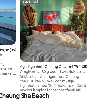
Superhost
Superho
Superhost
Superho
Lugnt blå
Det blå h
2,5 badru
med berg 
våning h
passar t
dansrum och sit
promenad 
njuta av 
vattenfal
en
4,95 av 5 i genomsnittligt betyg, 95 omdömen
4,95 (95)
närheten
från flyg
ch
taxistati
t i
Njut av f
 15
Ägarlägenhet i Cheung Cha
4,79 av 5 i genomsnitt
4,79 (405)
romer.
1 sovrum
u
Omgiven av 180 graders havsutsikt, som
skmaskin,
en designers hem där tiden går
雜院, ett unikt designerhus i Cheung
n sällsynt
baklänges, Hong Kong Yun Haoying An
chau. Du kan njuta av den mysiga
agar i
Junhao och många andra kända sångare
lägenheten med 180 °c havsutsikt. Det är
spelar in MV och skivomslag
mycket lämpligt för par eller familj att
stisk
 Cheung Sha Beach
njuta av sin minnesvärda semester.
 till MTR,
Dessutom kan du njuta av ett
avkopplande bubbelbad med denna
 minuters