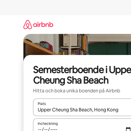
Hoppa
till
innehåll
Semesterboende i Uppe
Cheung Sha Beach
Hitta och boka unika boenden på Airbnb
Plats
När resultaten är tillgängliga kan du navigera me
Incheckning