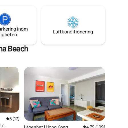
fantastiska havsutsikt. Dessutom kan du
s
se den bästa soluppgången på sängen
annskap
om du är en earlybird. 1 minuts
er. En
promenad till stranden, omgiven av
ong Kong.
många skaldjursrestauranger och många
arkering inom
unika butiker. Vi lovar att du kan njuta av
Luftkonditionering
tigheten
en underbar tid i雜院. En gång bokad för
MV-filmning...
ha Beach
5 av 5 i genomsnittligt betyg, 17 omdömen
5 (17)
ay
Lägenhet i Hong Kong
4,79 av 5 i genomsnitt
4,79 (109)