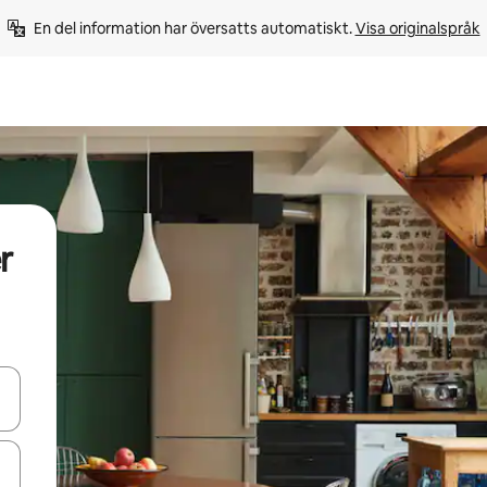
En del information har översatts automatiskt. 
Visa originalspråk
r
d upp- och nedåtpilarna eller utforska genom att trycka eller svepa.