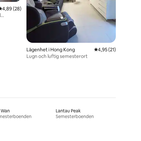
en
4,89 av 5 i genomsnittligt betyg, 28 omdömen
4,89 (28)
d
Lägenhet i Hong Kong
4,95 av 5 i genomsnit
4,95 (21)
Lugn och luftig semesterort
 Wan
Lantau Peak
mesterboenden
Semesterboenden