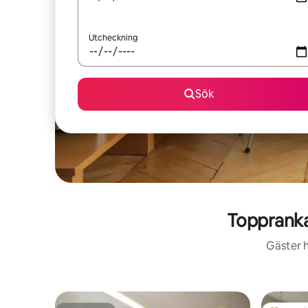
Utcheckning
Sök
Topprank
Gäster h