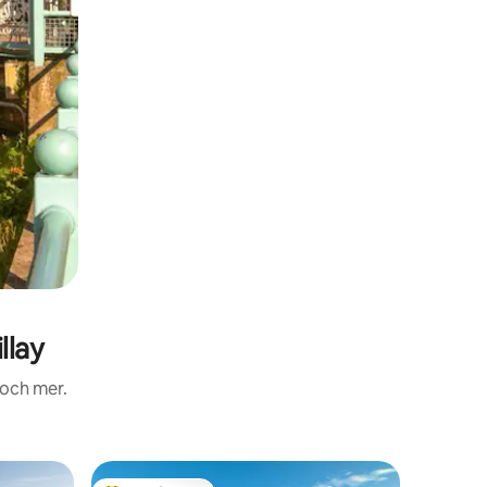
llay
 och mer.
Gästsvit