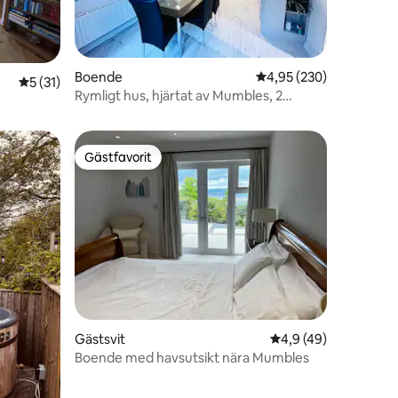
en
Boende
4,95 av 5 i genomsnitt
4,95 (230)
5 av 5 i genomsnittligt betyg, 31 omdömen
5 (31)
Rymligt hus, hjärtat av Mumbles, 2
parkeringsplatser
Gästfavorit
Gästfavorit
en
Gästsvit
4,9 av 5 i genomsnit
4,9 (49)
Boende med havsutsikt nära Mumbles