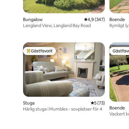
Bungalow
4,9 av 5 i genomsnitt
4,9 (347)
Boende
Langland View, Langland Bay Road
Rymligt 
bubbelpool
Gästfavorit
Gästfavo
Populär gästfavorit
Gästfavo
Stuga
5 av 5 i genomsnit
5 (73)
Boende
Härlig stuga i Mumbles - sovplatser för 4
Vackert k
parkering