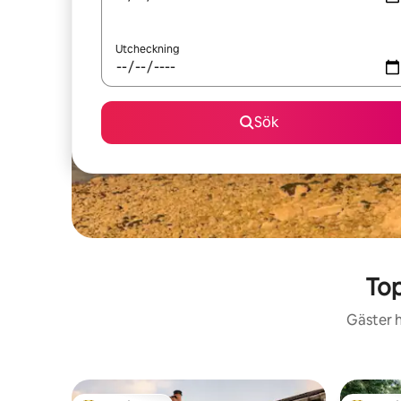
Utcheckning
Sök
Top
Gäster h