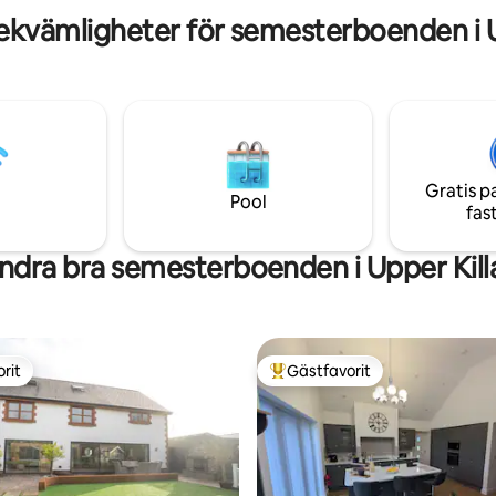
llflyktsort för familjer eller
Gower-kusten utvecklas framfö
ekvämligheter för semesterboenden i U
m utforskar Gower.
Gratis p
Pool
fas
ndra bra semesterboenden i Upper Kill
rit
Gästfavorit
rit
Populär gästfavorit