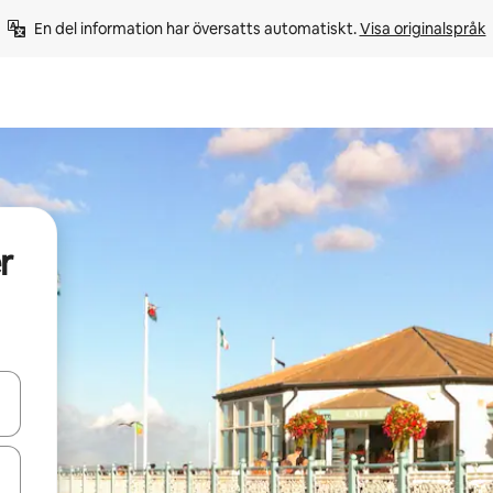
En del information har översatts automatiskt. 
Visa originalspråk
r
d upp- och nedåtpilarna eller utforska genom att trycka eller svepa.