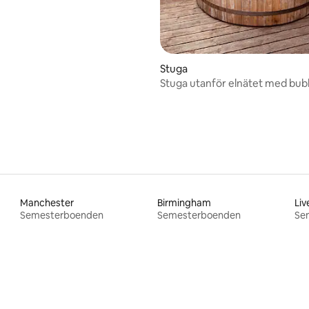
Stuga
Stuga utanför elnätet med bubb
Gower
Manchester
Birmingham
Liv
Semesterboenden
Semesterboenden
Se