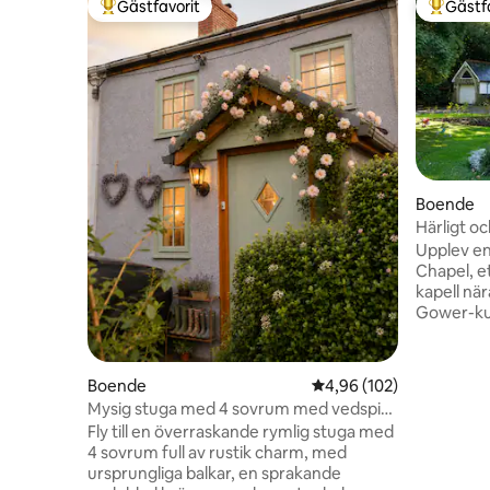
Gästfavorit
Gästf
Populär gästfavorit
Populär 
Boende
Härligt oc
kapell, M
Upplev en
Chapel, e
kapell nä
Gower-kus
6 gäster o
öppen pla
takfönste
Boende
4,96 av 5 i genomsnitt
4,96 (102)
badkar me
Mysig stuga med 4 sovrum med vedspis
för avkop
nära Gower
Fly till en överraskande rymlig stuga med
kusten. Bo
4 sovrum full av rustik charm, med
trädgårds
ursprungliga balkar, en sprakande
kaféer oc