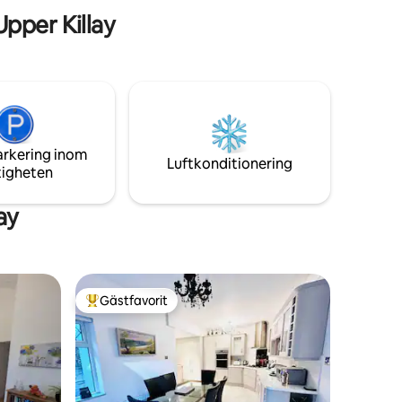
r dig.
utforska stränderna i Gower och njuta av
pper Killay
surfing, simning, sol och promenader.
arkering inom
Luftkonditionering
tigheten
ay
Gästfavorit
Populär gästfavorit