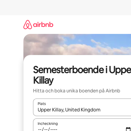
Hoppa
till
innehåll
Semesterboende i Uppe
Killay
Hitta och boka unika boenden på Airbnb
Plats
När resultaten är tillgängliga kan du navigera me
Incheckning