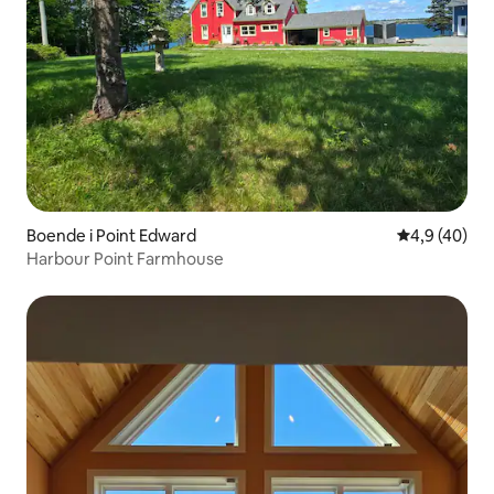
Boende i Point Edward
4,9 av 5 i g
4,9 (40)
Harbour Point Farmhouse