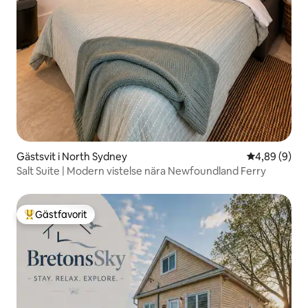
Gästsvit i North Sydney
4,89 av 5 i 
4,89 (9)
Salt Suite | Modern vistelse nära Newfoundland Ferry
Gästfavorit
Populär gästfavorit