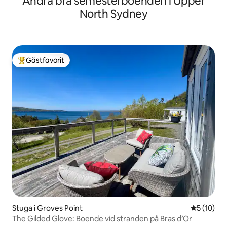
Andra bra semesterboenden i Upper
North Sydney
Gästfavorit
Populär gästfavorit
Stuga i Groves Point
5 av 5 i g
5 (10)
The Gilded Glove: Boende vid stranden på Bras d’Or