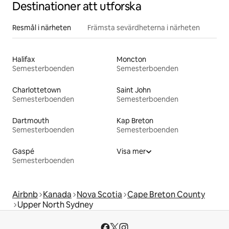
Destinationer att utforska
Resmål i närheten
Främsta sevärdheterna i närheten
Halifax
Moncton
Semesterboenden
Semesterboenden
Charlottetown
Saint John
Semesterboenden
Semesterboenden
Dartmouth
Kap Breton
Semesterboenden
Semesterboenden
Gaspé
Visa mer
Semesterboenden
Airbnb
Kanada
Nova Scotia
Cape Breton County
Upper North Sydney