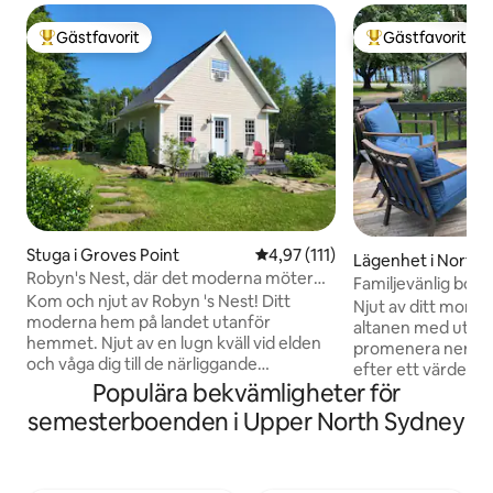
Gästfavorit
Gästfavorit
Populär gästfavorit
Populär gästfavor
Stuga i Groves Point
4,97 av 5 i genomsnittligt bet
4,97 (111)
Lägenhet i North 
Robyn's Nest, där det moderna möter
Familjevänlig bon
lantliga stilar
Kom och njut av Robyn 's Nest! Ditt
och havsutsikt
Njut av ditt morgo
moderna hem på landet utanför
altanen med utsikt
hemmet. Njut av en lugn kväll vid elden
promenera ner till 
och våga dig till de närliggande
efter ett värdeful
stränderna under dagen. På kvällen kan
Populära bekvämligheter för
lägenhet på botte
du njuta av lokal underhållning i
historisk bondgård
semesterboenden i Upper North Sydney
närheten. Eller planera din utflykt runt
gäster som välko
vår vackert råa Cabot Trail!! Folket är
ren och är det perf
speciella och din vistelse kommer att
av på efter en da
vara speciell. Vi kommer att hjälpa dig på