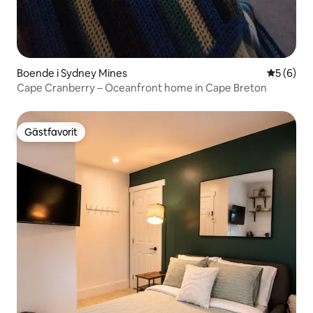
Boende i Sydney Mines
5 av 5 i 
5 (6)
Cape Cranberry – Oceanfront home in Cape Breton
Gästfavorit
Gästfavorit