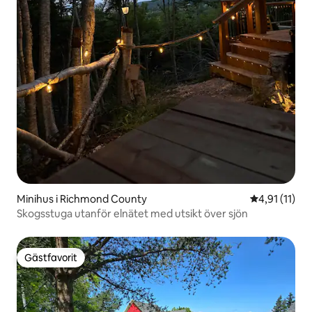
Minihus i Richmond County
4,91 av 5 i 
4,91 (11)
Skogsstuga utanför elnätet med utsikt över sjön
Gästfavorit
Gästfavorit