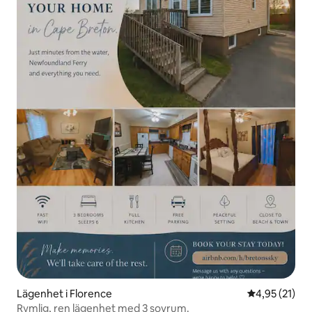
Lägenhet i Florence
4,95 av 5 i g
4,95 (21)
Rymlig, ren lägenhet med 3 sovrum.