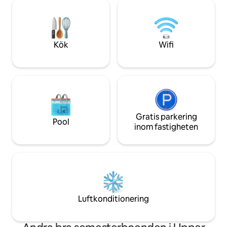
Breton. Beläget bara 45 minuter från
alla sätt att njuta av din vistelse. De bästa
Louisbourg-fästni
ställena att äta och shoppa. Kom och
Baddeck (starten
koppla av utan bekymmer på vår privata
Cabot Trail), 15 mi
gömställe bara två minuter från Trans
Fiddle och 10 minu
Kök
Wifi
Canada Highway:)
Gratis parkering
Pool
inom fastigheten
Luftkonditionering