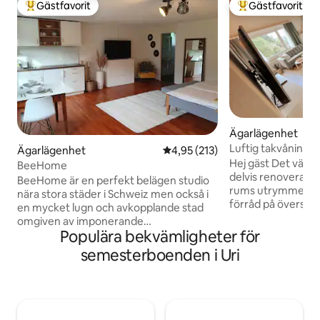
Gästfavorit
Gästfavorit
Populär gästfavorit
Populär gästfavor
Ägarlägenhet
Luftig takvåning 
Ägarlägenhet
4,95 av 5 i genomsnittligt bet
4,95 (213)
känsla
Hej gäst Det vänta
BeeHome
delvis renoverat, 
BeeHome är en perfekt belägen studio
rums utrymme (ca.
nära stora städer i Schweiz men också i
förråd på översta 
en mycket lugn och avkopplande stad
vånings fastighet
omgiven av imponerande
trappa (om du in
Populära bekvämligheter för
bergslandskap. Sjön Uri ligger bara några
trappor: det finns i
minuter bort och det ger uppfriskande
semesterboenden i Uri
Fastigheten ligger
dopp under varma sommardagar och
en sluttning, inbä
vackra promenader när som helst. Uri är
Boendet utstrålar
det perfekta stället för att göra någon
skandinavisk lätth
form av utomhusaktivitet. Från
rymlighet och luft ti
vindsurfing, simning, cykling till vandring,