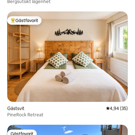
Bergsutsikt lägenhet
Gästfavorit
Populär gästfavorit
Gästsvit
4,94 av 5 i g
4,94 (35)
PineRock Retreat
Gästfavorit