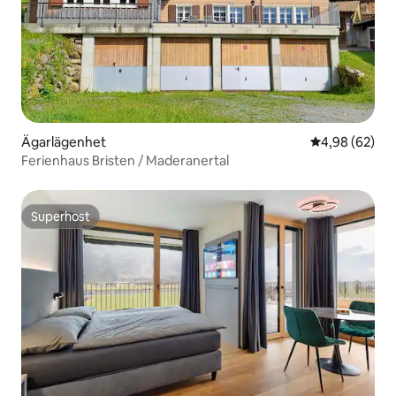
Ägarlägenhet
4,98 av 5 i g
4,98 (62)
Ferienhaus Bristen / Maderanertal
Superhost
Superhost