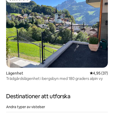
Gästfavorit
Lägenhet
4,95 av 5 i g
4,95 (37)
Trädgårdslägenhet i bergsbyn med 180 graders alpin vy
Destinationer att utforska
Andra typer av vistelser