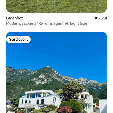
Lägenhet
5 av 5 i g
5 (23)
Modern, vacker 2 1/2-rumslägenhet, lugnt läge
Gästfavorit
Gästfavorit