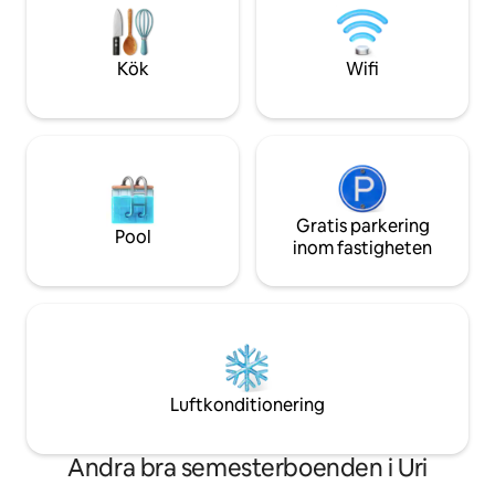
bjuder vi in dig hjä
skidåkning och skidåkning, har regionen
njuta av er själva!
mycket att erbjuda och du kommer
säkert aldrig att bli trött på det.
Kök
Wifi
Gratis parkering
Pool
inom fastigheten
Luftkonditionering
Andra bra semesterboenden i Uri