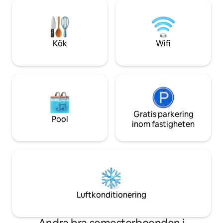
minuter till Magen's Bay Beach, 15
King sängar. Quee
minuter till Town, 30 minuter till Red
också. 1 hopfällba
Hook. Obs: Värdarna bor på fastigheten
för upp till 6 perso
med 2 hundar och denna stuga är
parkering. Uteplats
endast för vuxna 18 år eller äldre.
Kök
Wifi
Gratis parkering
Pool
inom fastigheten
Luftkonditionering