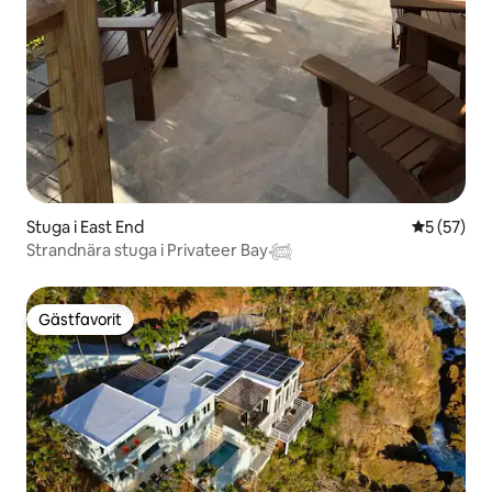
Stuga i East End
5 av 5 i g
5 (57)
Strandnära stuga i Privateer Bay𓆉
Gästfavorit
Gästfavorit