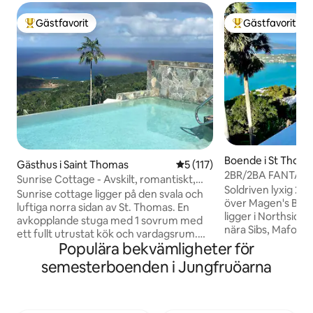
Gästfavorit
Gästfavorit
Populär gästfavorit
Populär gästfavor
Boende i St Thom
Gästhus i Saint Thomas
5 av 5 i genomsnittligt bet
5 (117)
2BR/2BA FANTAST
Sunrise Cottage - Avskilt, romantiskt,
SerenityNorthstar
Soldriven lyxig 2B
privat
Sunrise cottage ligger på den svala och
över Magen's Bay.
luftiga norra sidan av St. Thomas. En
ligger i Northside
avkopplande stuga med 1 sovrum med
nära Sibs, Mafolie
ett fullt utrustat kök och vardagsrum.
Mountaintop. Full 
Populära bekvämligheter för
Du kan njuta av solen på soldäcket eller
en bil och lev som
hänga i din privata pool, samtidigt som
semesterboenden i Jungfruöarna
bilresa till beröm
du uppskattar den fantastiska utsikten
Mindre än 10 minu
under dagen och överflödet av stjärnor
restauranger, bare
på natten. När du vågar dig ut är du 20
SmartTV med Netfl