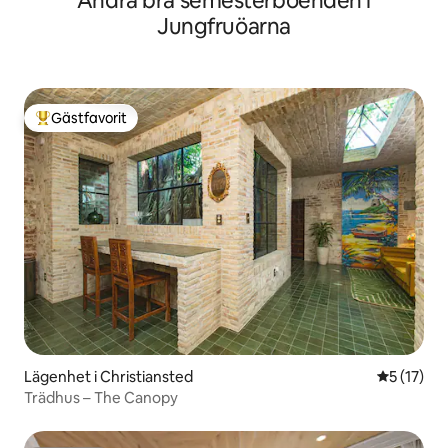
Andra bra semesterboenden i
Jungfruöarna
Gästfavorit
Populär gästfavorit
Lägenhet i Christiansted
5 av 5 i g
5 (17)
Trädhus – The Canopy