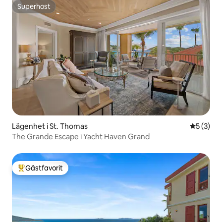
Superhost
Superhost
Lägenhet i St. Thomas
5 av 5 i 
5 (3)
The Grande Escape i Yacht Haven Grand
Gästfavorit
Populär gästfavorit