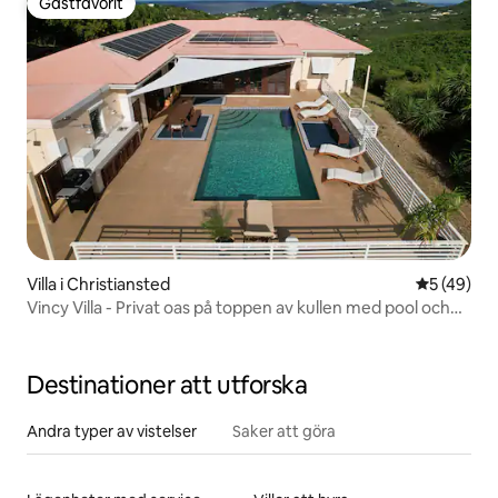
Gästfavorit
Gästfavorit
Villa i Christiansted
5 av 5 i g
5 (49)
Vincy Villa - Privat oas på toppen av kullen med pool och
utsikt
Destinationer att utforska
Andra typer av vistelser
Saker att göra