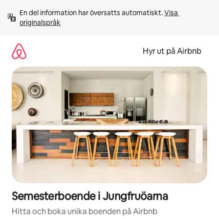
Hoppa
En del information har översatts automatiskt. 
Visa 
till
originalspråk
innehåll
Hyr ut på Airbnb
Semesterboende i Jungfruöarna
Hitta och boka unika boenden på Airbnb