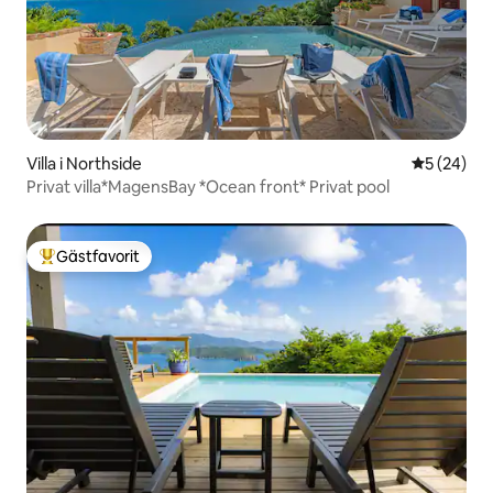
Villa i Northside
5 av 5 i g
5 (24)
Privat villa*MagensBay *Ocean front* Privat pool
Gästfavorit
Populär gästfavorit