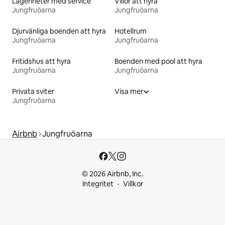
Lägenheter med service
Villor att hyra
Jungfruöarna
Jungfruöarna
Djurvänliga boenden att hyra
Hotellrum
Jungfruöarna
Jungfruöarna
Fritidshus att hyra
Boenden med pool att hyra
Jungfruöarna
Jungfruöarna
Privata sviter
Visa mer
Jungfruöarna
Airbnb
Jungfruöarna
© 2026 Airbnb, Inc.
Integritet
Villkor