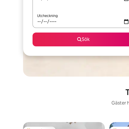
Utcheckning
Sök
T
Gäster h