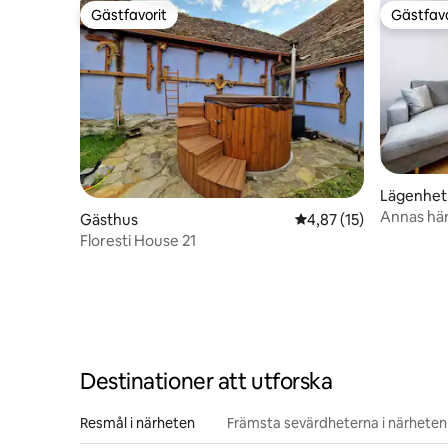
Gästfavorit
Gästfavo
Gästfavorit
Gästfavo
Lägenhet
Annas här
Gästhus
4,87 av 5 i genomsnit
4,87 (15)
Floresti House 21
Destinationer att utforska
Resmål i närheten
Främsta sevärdheterna i närheten