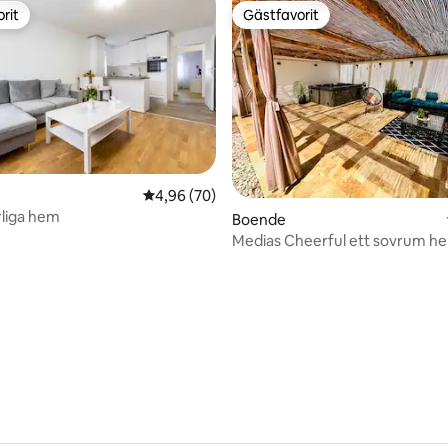
rit
Gästfavorit
rit
Gästfavorit
4,96 av 5 i genomsnittligt betyg, 70 omdöm
4,96 (70)
liga hem
tligt betyg, 15 omdömen
Boende
Medias Cheerful ett sovrum h