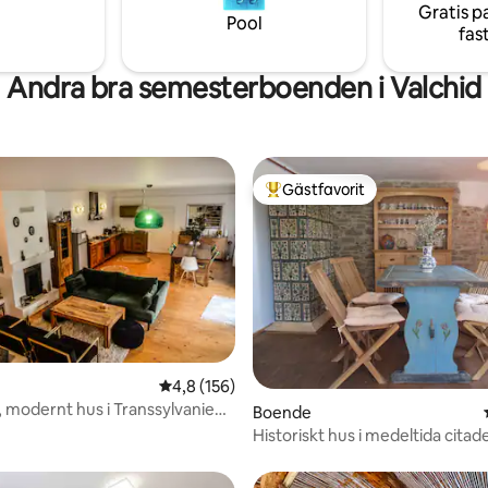
harcuterie and other delicious
Gratis p
din vistelse i Sighişoara.
Pool
fas
Andra bra semesterboenden i Valchid
Gästfavorit
Populär gästfavorit
tligt betyg, 19 omdömen
4,8 av 5 i genomsnittligt betyg, 156 omdöm
4,8 (156)
 modernt hus i Transsylvanien
Boende
tionering
Historiskt hus i medeltida citade