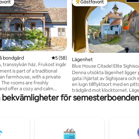
avorit
Gästfavorit
gästfavorit
Populär gästfavorit
på bondgård
5 av 5 i genomsnittligt betyg, 58 omdöm
5 (58)
tligt betyg, 13 omdömen
Lägenhet
, transsylván ház. Frukost ingår
Blue House Citadel Elite Sighiso
ent is part of a traditional
Denna utsökta lägenhet ligger 
ian farmhouse, with a private
gata i hjärtat av Sighişoara och
 The rooms are freshly
en lugn tillflyktsort med en pit
and offer a cozy and calm
trädgård mot klocktornet. Lä
 Breakfast is included and
 bekvämligheter för semesterboenden 
har ett modernt kök, en bekv
f delicious, organic and local
tvättmaskin och en mysig bädd
ts, most of them actually being
privata badrummet är smakfull
on the farm, that you are
utformat, det eleganta sovru
 visit. Farm to table dinner is
raffinerade möbler, luftkonditi
as well, upon request
en platt-TV. Denna charmiga fri
d (at least two days before
en perfekt blandning av komfo
sofistikering, vilket gör den till e