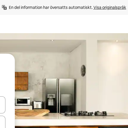
En del information har översatts automatiskt. 
Visa originalspråk
d upp- och nedåtpilarna eller utforska genom att trycka eller svepa.