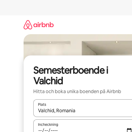
Hoppa
till
innehåll
Semesterboende i
Valchid
Hitta och boka unika boenden på Airbnb
Plats
När resultaten är tillgängliga kan du navigera me
Incheckning