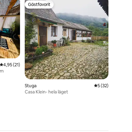
Gästfavorit
Gästfavorit
en
4,95 av 5 i genomsnittligt betyg, 21 omdömen
4,95 (21)
em
Stuga
5 av 5 i genomsnit
5 (32)
Casa Klein- hela läget