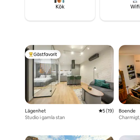
butter, c
till en svunnen tid präglad av frid.
Kök
Wifi
treats.
Gästfavorit
Populär gästfavorit
Lägenhet
5 av 5 i genomsnit
5 (19)
Boende
Studio i gamla stan
Charmigt,
Luftkondi