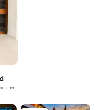
id
 och mer.
Stuga