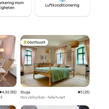
arkering inom
Luftkonditionering
tigheten
Gästfavorit
Populär gästfavorit
en
4,92 av 5 i genomsnittligt betyg, 85 omdömen
4,92 (85)
Stuga
5 av 5 i genomsnit
5 (25)
ll
Hus vid kyrkan - hela huset