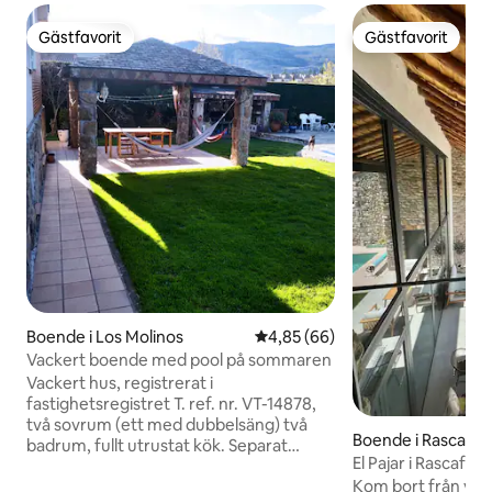
Gästfavorit
Gästfavorit
Gästfavorit
Gästfavorit
Boende i Los Molinos
4,85 av 5 i genomsnittligt bet
4,85 (66)
Vackert boende med pool på sommaren
Vackert hus, registrerat i
fastighetsregistret T. ref. nr. VT-14878,
två sovrum (ett med dubbelsäng) två
Boende i Rascafría
badrum, fullt utrustat kök. Separat
El Pajar i Rascafria
ingång. Det är bottenvåningen i en villa
Kom bort från var
med två våningar (ägarna bor på