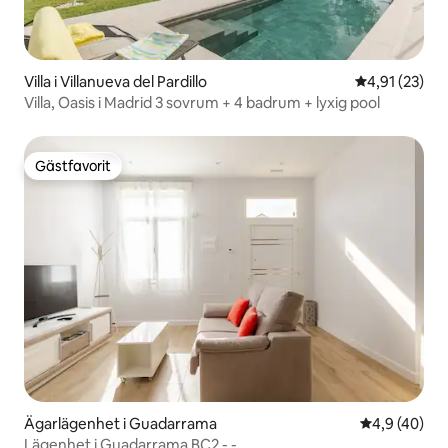
Villa i Villanueva del Pardillo
4,91 av 5 i g
4,91 (23)
Villa, Oasis i Madrid 3 sovrum + 4 badrum + lyxig pool
Gästfavorit
Gästfavorit
Ägarlägenhet i Guadarrama
4,9 av 5 i g
4,9 (40)
Lägenhet i Guadarrama BC2 - -