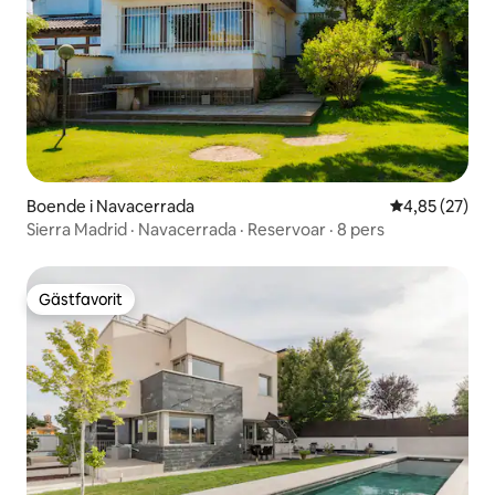
Boende i Navacerrada
4,85 av 5 i g
4,85 (27)
Sierra Madrid · Navacerrada · Reservoar · 8 pers
Gästfavorit
Gästfavorit