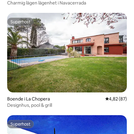
Charmig lägen lägenhet i Navacerrada
Superhost
Superhost
Boende i La Chopera
4,82 av 5 i g
4,82 (87)
Designhus, pool & grill
Superhost
Superhost