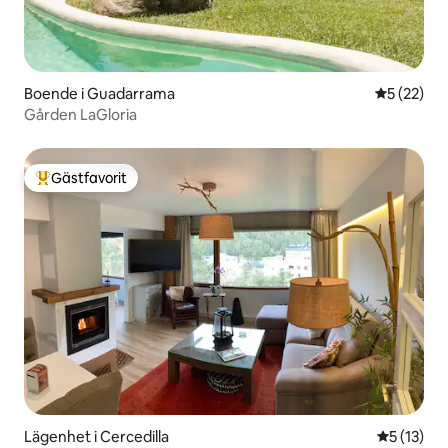
Boende i Guadarrama
5 av 5 i g
5 (22)
Gården LaGloria
Gästfavorit
Populär gästfavorit
Lägenhet i Cercedilla
5 av 5 i g
5 (13)