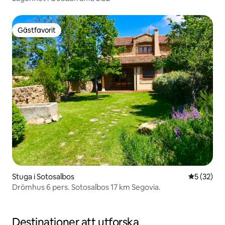
Gästfavorit
Gästfavorit
Stuga i Sotosalbos
5 av 5 i g
5 (32)
Drömhus 6 pers. Sotosalbos 17 km Segovia.
Destinationer att utforska