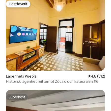
Gästfavorit
Gästfavorit
Lägenhet i Puebla
4,8 av 5 i ge
4,8 (512)
Historisk lägenhet mittemot Zócalo och katedralen #6
Superhost
Superhost