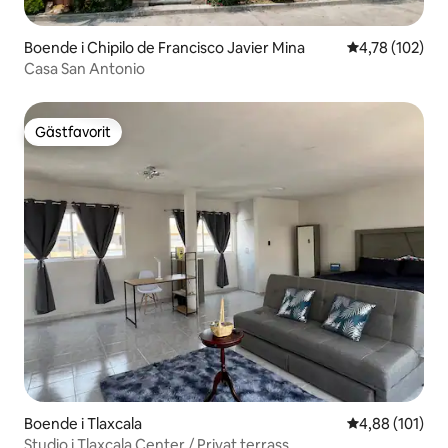
Boende i Chipilo de Francisco Javier Mina
4,78 av 5 i ge
4,78 (102)
Casa San Antonio
Gästfavorit
Gästfavorit
Boende i Tlaxcala
4,88 av 5 i ge
4,88 (101)
Studio i Tlaxcala Center / Privat terrass