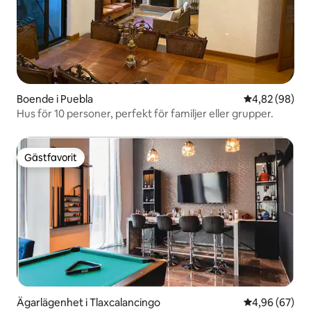
Boende i Puebla
4,82 av 5 i g
4,82 (98)
Hus för 10 personer, perfekt för familjer eller grupper.
Gästfavorit
Gästfavorit
Ägarlägenhet i Tlaxcalancingo
4,96 av 5 i g
4,96 (67)