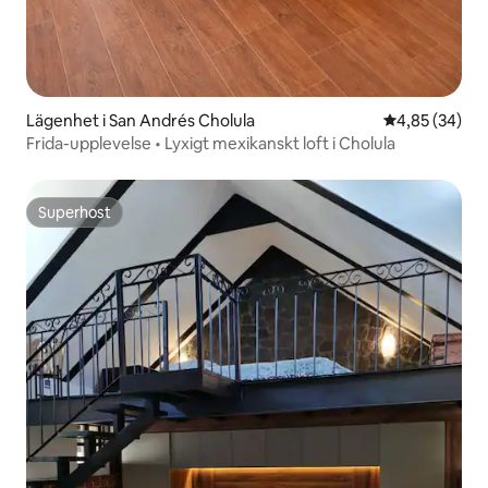
Lägenhet i San Andrés Cholula
4,85 av 5 i g
4,85 (34)
Frida-upplevelse • Lyxigt mexikanskt loft i Cholula
Superhost
Superhost