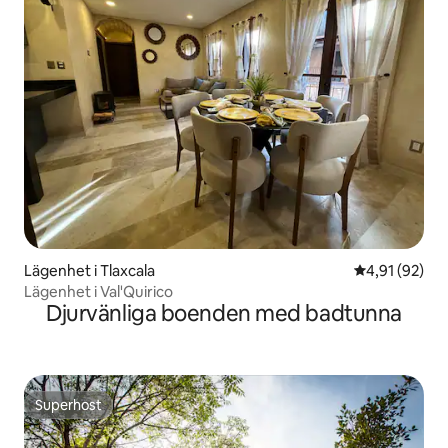
Lägenhet i Tlaxcala
4,91 av 5 i g
4,91 (92)
Lägenhet i Val'Quirico
Djurvänliga boenden med badtunna
Superhost
Superhost