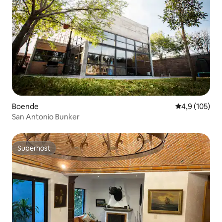
Boende
4,9 av 5 i ge
4,9 (105)
San Antonio Bunker
Superhost
Superhost