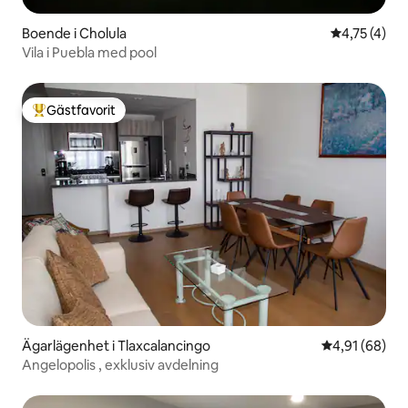
Boende i Cholula
4,75 av 5 i
4,75 (4)
Vila i Puebla med pool
Gästfavorit
Populär gästfavorit
Ägarlägenhet i Tlaxcalancingo
4,91 av 5 i g
4,91 (68)
Angelopolis , exklusiv avdelning