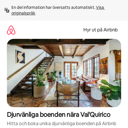
Hoppa
En del information har översatts automatiskt. 
Visa 
till
originalspråk
innehåll
Hyr ut på Airbnb
Djurvänliga boenden nära Val'Quirico
Hitta och boka unika djurvänliga boenden på Airbnb