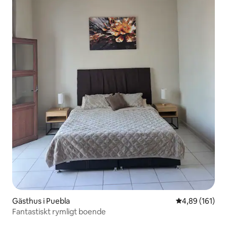
Gästhus i Puebla
4,89 av 5 i ge
4,89 (161)
Fantastiskt rymligt boende