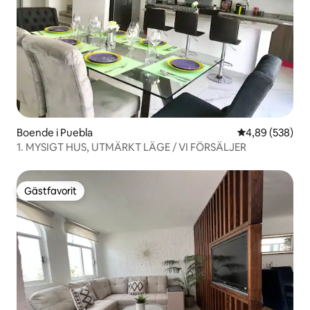
Boende i Puebla
4,89 av 5 i ge
4,89 (538)
1. MYSIGT HUS, UTMÄRKT LÄGE / VI FÖRSÄLJER
Gästfavorit
Gästfavorit