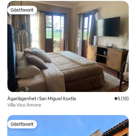
Gästfavorit
Gästfavorit
Ägarlägenhet i San Miguel Xoxtla
5 av 5 i g
5 (10)
Villa Vico Amore
Gästfavorit
Gästfavorit