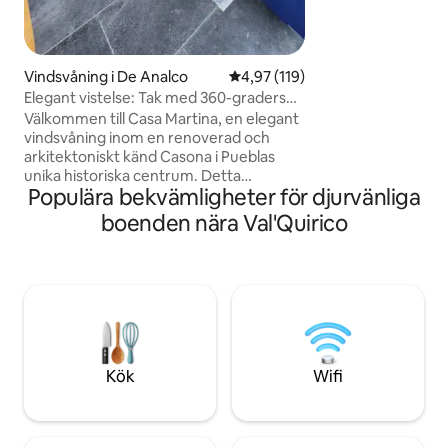
shopping och stor
Självincheckning 
• Direkt tillgång till
Vindsvåning i De Analco
4,97 av 5 i genomsnittligt bet
4,97 (119)
Elegant vistelse: Tak med 360-graders
utsikt, luftkonditionering och parkering
Välkommen till Casa Martina, en elegant
vindsvåning inom en renoverad och
arkitektoniskt känd Casona i Pueblas
unika historiska centrum. Detta
Populära bekvämligheter för djurvänliga
utrymme på 3 våningar erbjuder allt du
behöver för en minnesvärd vistelse: En
boenden nära Val'Quirico
kingsize-säng med 60-tums-TV +
streaming, automatiska persienner,
luftkonditionering, skrivbord, fullt
utrustat kök med Nespresso, tvättstuga
och ett fullt utrustat badrum med
dubbla handfat. Njut av en privat
takterrass med 360° utsikt över staden
och vulkanerna. Grindbyggnad med
Kök
Wifi
gratis parkering för en sedan/SUV-bil
ingår.