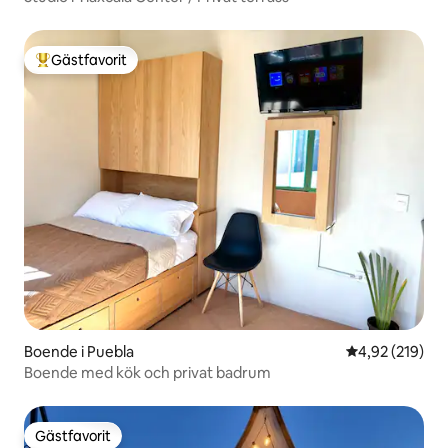
Gästfavorit
Populär gästfavorit
Boende i Puebla
4,92 av 5 i ge
4,92 (219)
Boende med kök och privat badrum
Gästfavorit
Gästfavorit