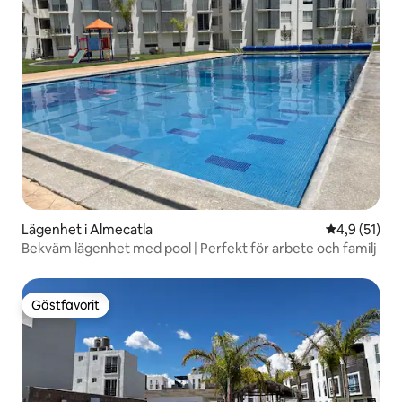
Lägenhet i Almecatla
4,9 av 5 i g
4,9 (51)
Bekväm lägenhet med pool | Perfekt för arbete och familj
Gästfavorit
Gästfavorit