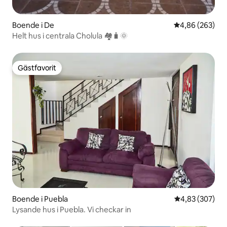
Boende i De
4,86 av 5 i ge
4,86 (263)
Helt hus i centrala Cholula 🏘️🧳🌞
Gästfavorit
Gästfavorit
Boende i Puebla
4,83 av 5 i ge
4,83 (307)
Lysande hus i Puebla. Vi checkar in