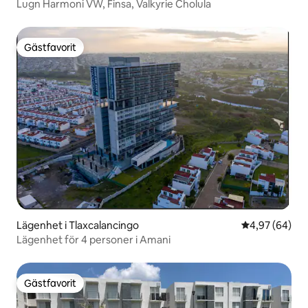
Lugn Harmoni VW, Finsa, Valkyrie Cholula
Gästfavorit
Gästfavorit
Lägenhet i Tlaxcalancingo
4,97 av 5 i g
4,97 (64)
Lägenhet för 4 personer i Amani
Gästfavorit
Gästfavorit