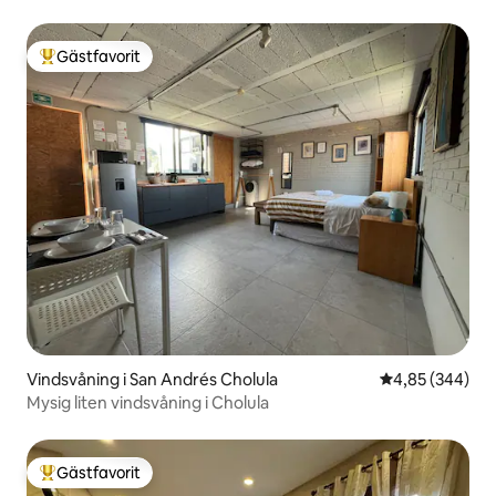
Gästfavorit
Populär gästfavorit
Vindsvåning i San Andrés Cholula
4,85 av 5 i ge
4,85 (344)
Mysig liten vindsvåning i Cholula
Gästfavorit
Populär gästfavorit