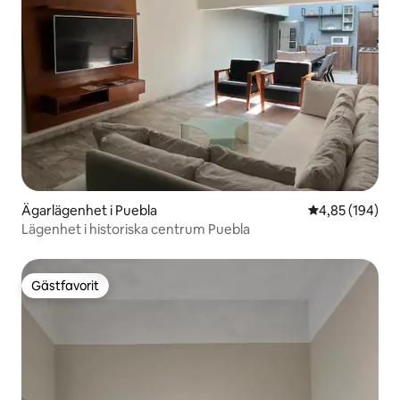
Ägarlägenhet i Puebla
4,85 av 5 i ge
4,85 (194)
Lägenhet i historiska centrum Puebla
Gästfavorit
Gästfavorit