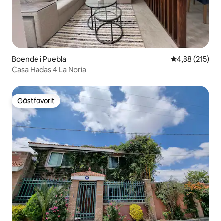
Boende i Puebla
4,88 av 5 i ge
4,88 (215)
Casa Hadas 4 La Noria
Gästfavorit
Gästfavorit