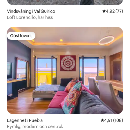
Vindsvåning i Val'Quirico
4,92 av 5 i g
4,92 (77)
Loft Lorencillo, har hiss
Gästfavorit
Gästfavorit
Lägenhet i Puebla
4,91 av 5 i ge
4,91 (108)
Rymlig, modern och central.