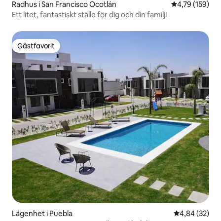
Radhus i San Francisco Ocotlán
4,79 av 5 i ge
4,79 (159)
Ett litet, fantastiskt ställe för dig och din familj!
Gästfavorit
Gästfavorit
Lägenhet i Puebla
4,84 av 5 i g
4,84 (32)