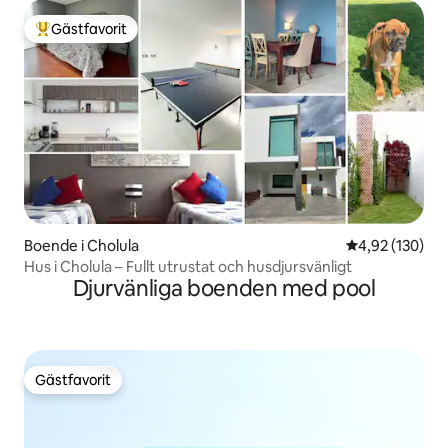
Gästfavorit
Populär gästfavorit
Boende i Cholula
4,92 av 5 i ge
4,92 (130)
Hus i Cholula – Fullt utrustat och husdjursvänligt
Djurvänliga boenden med pool
Gästfavorit
Gästfavorit