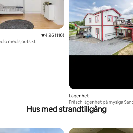
4,96 av 5 i genomsnittligt betyg, 110 omdöm
4,96 (110)
udio med sjöutsikt
tligt betyg, 53 omdömen
Lägenhet
Fräsch lägenhet på mysiga Sand
Hus med strandtillgång
höga kusten