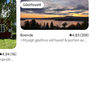
Gästfavorit
Gästfavorit
Boende
4,83 av 5 i genomsnitt
4,83 (208)
⭐️Mysigt gästhus vid havet & porten av
Höga Kusten
en
4,94 av 5 i genomsnittligt betyg, 16 omdömen
4,94 (16)
tuga på