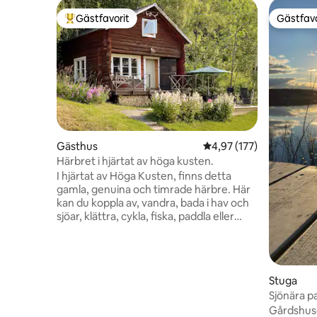
Gästfavorit
Gästfavo
Populär gästfavorit
Gästfavo
Gästhus
4,97 av 5 i genomsnitt
4,97 (177)
Härbret i hjärtat av höga kusten.
I hjärtat av Höga Kusten, finns detta
gamla, genuina och timrade härbre. Här
kan du koppla av, vandra, bada i hav och
sjöar, klättra, cykla, fiska, paddla eller
bara sitta på uteplatsen och njuta av
naturen och tystnaden. Ta en
kvällspromenad ner till sjön eller se
solens sista strålar på Själandsklinten.
Stuga
Vandra längs Världsarvsleden eller på de
Sjönära p
små stigarna i skogen ovanför härbret.
Kusten.
Gårdshuset
Under sommaren kan du gå runt en av