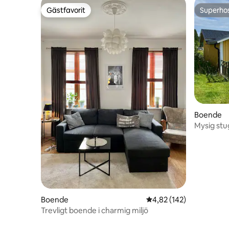
Gästfavorit
Superho
Gästfavorit
Superho
Boende
Mysig stu
Boende
4,82 av 5 i genomsnitt
4,82 (142)
Trevligt boende i charmig miljö