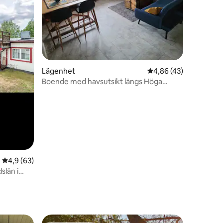
en
Lägenhet
4,86 av 5 i genomsnit
4,86 (43)
Boende med havsutsikt längs Höga
Kusten-leden.
4,9 av 5 i genomsnittligt betyg, 63 omdömen
4,9 (63)
slån i