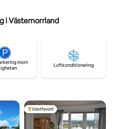
course, nature reserves, walking trails, a
/retur
grand ocean beach and a gorgeous
t
fishing village from the 1600s.
lighet
 i Västernorrland
arkering inom
Luftkonditionering
tigheten
Gästfavorit
Populär gästfavorit