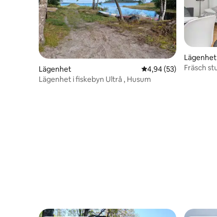
Lägenhet
Fräsch st
Lägenhet
4,94 av 5 i genomsnit
4,94 (53)
Lägenhet i fiskebyn Ultrå , Husum