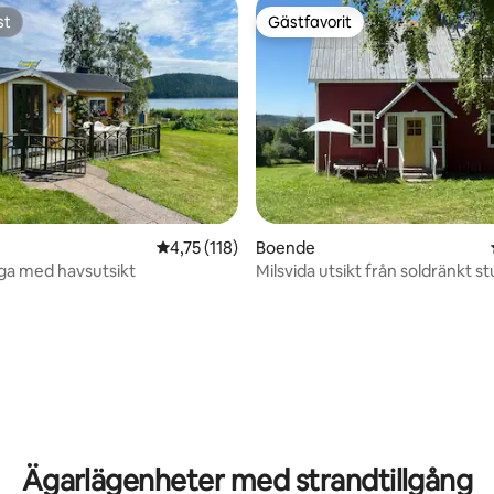
st
Gästfavorit
st
Gästfavorit
4,75 av 5 i genomsnittligt betyg, 118 omdöm
4,75 (118)
Boende
ga med havsutsikt
Milsvida utsikt från soldränkt s
Åsen
ligt betyg, 142 omdömen
Ägarlägenheter med strandtillgång