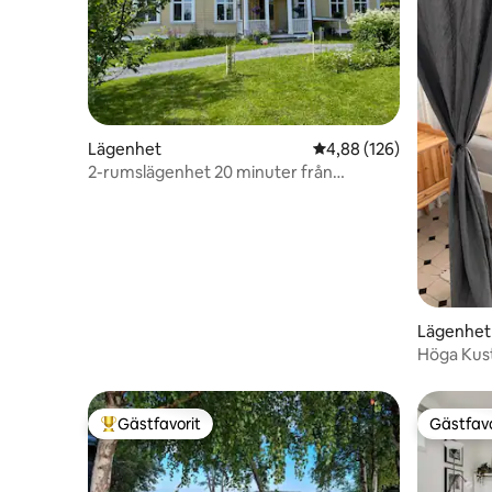
Lägenhet
4,88 av 5 i genomsnitt
4,88 (126)
2-rumslägenhet 20 minuter från
Östersund stad.
Lägenhet
Höga Kust
natur & l
Gästfavorit
Gästfavo
Populär gästfavorit
Gästfavo