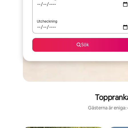
Utcheckning
Sök
Toppranka
Gästerna är eniga: