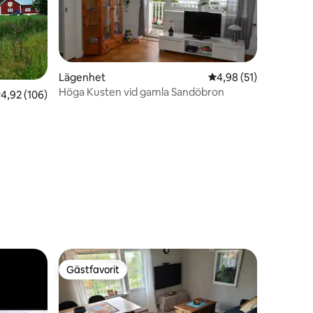
Lägenhet
4,98 av 5 i genomsnit
4,98 (51)
Höga Kusten vid gamla Sandöbron
,92 av 5 i genomsnittligt betyg, 106 omdömen
4,92 (106)
en
Gästfavorit
Gästfavorit