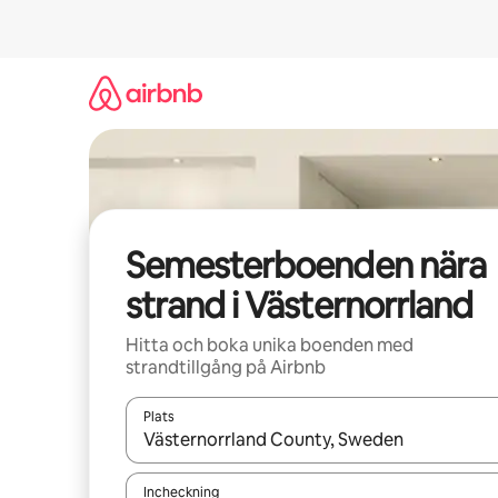
Hoppa
till
innehåll
Semesterboenden nära
strand i Västernorrland
Hitta och boka unika boenden med
strandtillgång på Airbnb
Plats
När resultaten är tillgängliga kan du navigera me
Incheckning