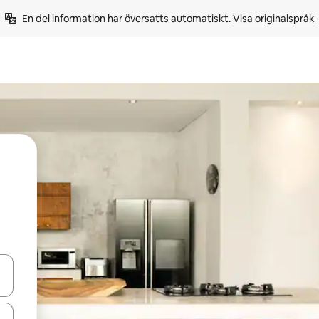
En del information har översatts automatiskt. 
Visa originalspråk
d upp- och nedåtpilarna eller utforska genom att trycka eller svepa.