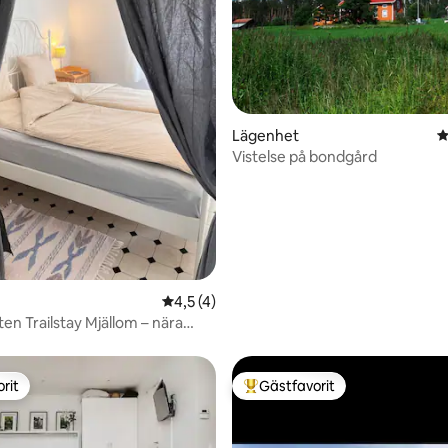
ligt betyg, 126 omdömen
Lägenhet
4
Vistelse på bondgård
4,5 av 5 i genomsnittligt betyg, 4 omdöm
4,5 (4)
en Trailstay Mjällom – nära
eder
rit
Gästfavorit
rit
Populär gästfavorit