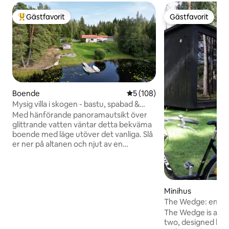
Gästfavorit
Gästfavorit
Populär gästfavorit
Gästfavorit
Boende
5 av 5 i genomsnittligt bet
5 (108)
Mysig villa i skogen - bastu, spabad &
egen brygga
Med hänförande panoramautsikt över
glittrande vatten väntar detta bekväma
boende med läge utöver det vanliga. Slå
er ner på altanen och njut av en
obeskrivlig solnedgång över vattnet från
jacuzzin, ta ett svalkande dopp från den
egna bryggan eller ett värmande
bastubad under kyliga kvällar. Här bor
Minihus
man lika bekvämt året om och det finns
The Wedge: en sko
alltid något att uppleva! Lata
slott
sommardagar, svamp- och bärrika
The Wedge is a 40
skogar, ljudlös båttur med elmotor och
two, designed by