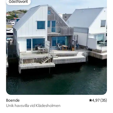
Gästfavorit
Gästfavorit
Boende
4,97 av 5 i g
4,97 (35)
Unik havsvilla vid Klädesholmen