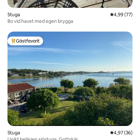
Stuga
4,99 av 5 i g
4,99 (77)
Bo vid havet med egen brygga
Gästfavorit
Populär gästfavorit
Stuga
4,97 av 5 i g
4,97 (36)
Unikt belägen sjöstuga, Gottskär