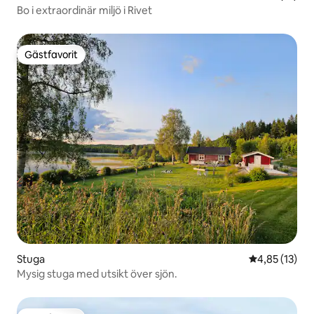
Bo i extraordinär miljö i Rivet
Gästfavorit
Gästfavorit
Stuga
4,85 av 5 i g
4,85 (13)
Mysig stuga med utsikt över sjön.