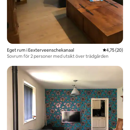
Eget rum i Eexterveenschekanaal
4,75 av 5 i g
4,75 (20)
Sovrum för 2 personer med utsikt över trädgården