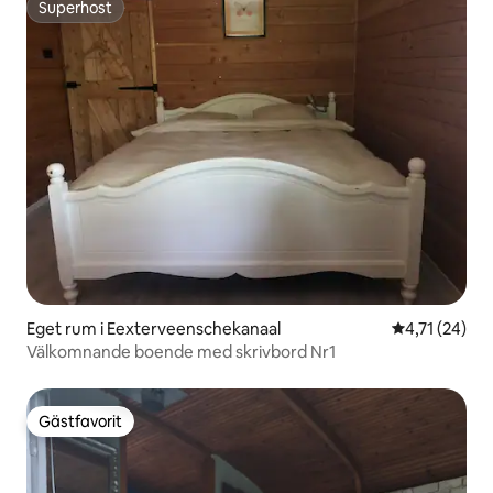
Superhost
Superhost
Eget rum i Eexterveenschekanaal
4,71 av 5 i g
4,71 (24)
Välkomnande boende med skrivbord Nr1
Gästfavorit
Gästfavorit