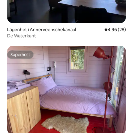
Lägenhet i Annerveenschekanaal
4,96 av 5 i g
4,96 (28)
De Waterkant
Superhost
Superhost