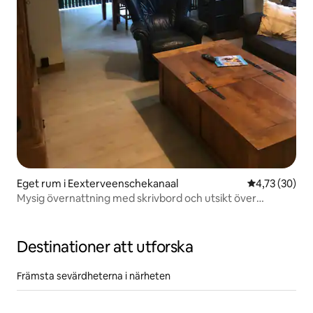
Eget rum i Eexterveenschekanaal
4,73 av 5 i g
4,73 (30)
Mysig övernattning med skrivbord och utsikt över
trädgården
Destinationer att utforska
Främsta sevärdheterna i närheten