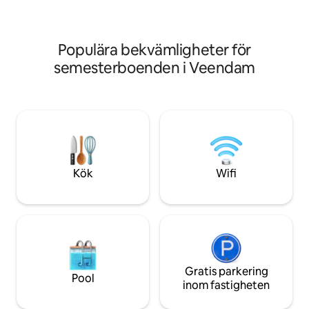
En grill kan också användas. Och mot en
med natur, cykel 
avgift finns även elcyklar/motorbåtar
ryttarvägar inom 
tillgängliga, med vackra cykelvägar. Med
Groningen, Emmen ,Assen ligger cirka
trevliga nöjesparker i närheten
25 minuter bort me
Populära bekvämligheter för
brinkbyar i närhet
semesterboenden i Veendam
Kök
Wifi
Gratis parkering
Pool
inom fastigheten