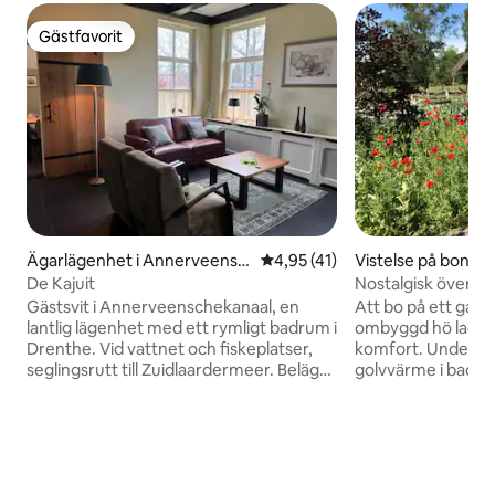
Gästfavorit
Gästfavorit
Ägarlägenhet i Annerveensc
4,95 av 5 i genomsnittligt be
4,95 (41)
Vistelse på bondgå
hekanaal
veenschekanaal
De Kajuit
Nostalgisk övernat
Gästsvit i Annerveenschekanaal, en
Att bo på ett gamm
lantlig lägenhet med ett rymligt badrum i
ombyggd hö ladugård, med
Drenthe. Vid vattnet och fiskeplatser,
komfort. Underbart uppvärmd och
seglingsrutt till Zuidlaardermeer. Beläget
golvvärme i badru
nära Zuidlaren (8,1 km), ett underbart
duntäcken med vack
ställe för avkoppling och vila. Assen
badrum och mer sär
18 km, Groningen 22 km (där du kan
över grönsaksträd
njuta av fantastisk shopping).
äng. Även boende häst/ponny. Läget
Användning av en roddbåt och en kanot.
ligger på gränse