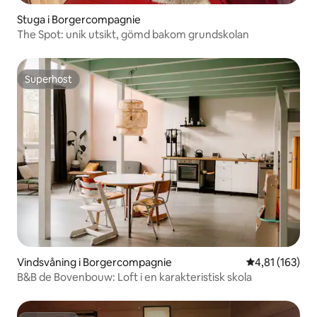
Stuga i Borgercompagnie
The Spot: unik utsikt, gömd bakom grundskolan
Superhost
Superhost
Vindsvåning i Borgercompagnie
4,81 av 5 i ge
4,81 (163)
B&B de Bovenbouw: Loft i en karakteristisk skola