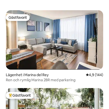
Gästfavorit
Gästfavorit
Lägenhet i Marina del Rey
4,9 av 5 i ge
4,9 (144)
Ren och rymlig Marina 2BR med parkering
Gästfavorit
Populär gästfavorit