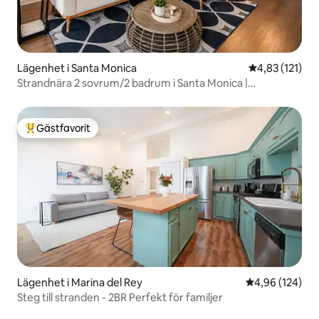
Lägenhet i Santa Monica
4,83 av 5 i ge
4,83 (121)
Strandnära 2 sovrum/2 badrum i Santa Monica |
Promenera till piren
Gästfavorit
Populär gästfavorit
Lägenhet i Marina del Rey
4,96 av 5 i ge
4,96 (124)
Steg till stranden - 2BR Perfekt för familjer