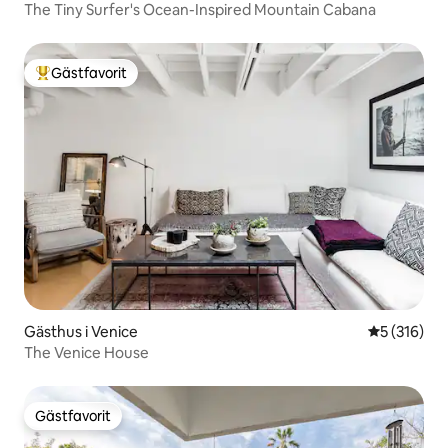
The Tiny Surfer's Ocean-Inspired Mountain Cabana
Gästfavorit
Populär gästfavorit
Gästhus i Venice
5 av 5 i ge
5 (316)
The Venice House
Gästfavorit
Gästfavorit