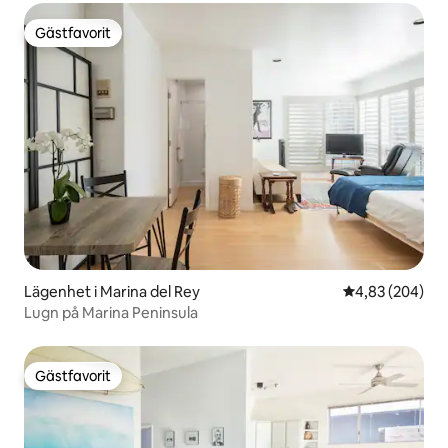
Gästfavorit
Gästfavorit
Lägenhet i Marina del Rey
4,83 av 5 i ge
4,83 (204)
Lugn på Marina Peninsula
Gästfavorit
Gästfavorit