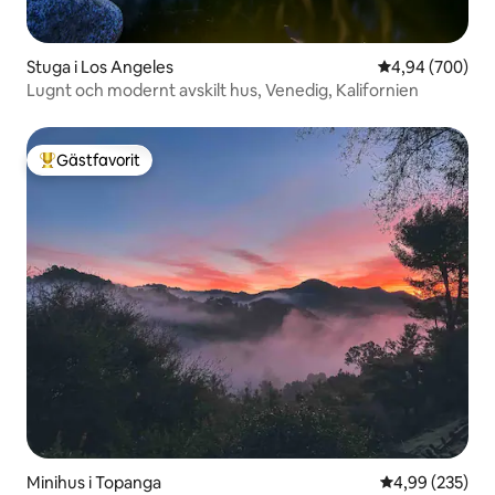
Stuga i Los Angeles
4,94 av 5 i ge
4,94 (700)
Lugnt och modernt avskilt hus, Venedig, Kalifornien
Gästfavorit
Populär gästfavorit
Minihus i Topanga
4,99 av 5 i ge
4,99 (235)