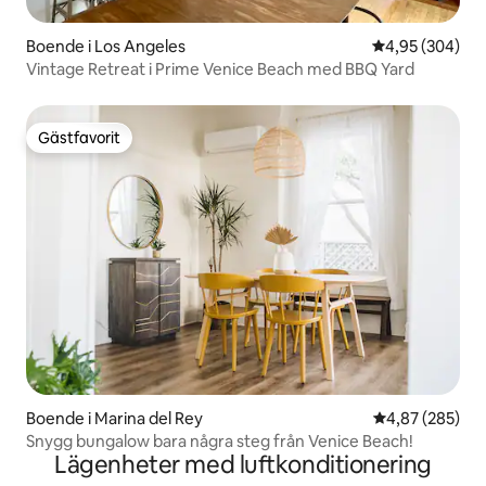
Boende i Los Angeles
4,95 av 5 i ge
4,95 (304)
Vintage Retreat i Prime Venice Beach med BBQ Yard
Gästfavorit
Gästfavorit
Boende i Marina del Rey
4,87 av 5 i ge
4,87 (285)
Snygg bungalow bara några steg från Venice Beach!
Lägenheter med luftkonditionering