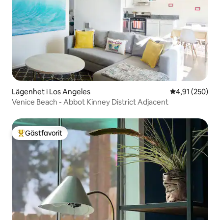
Lägenhet i Los Angeles
4,91 av 5 i ge
4,91 (250)
Venice Beach - Abbot Kinney District Adjacent
Gästfavorit
Populär gästfavorit