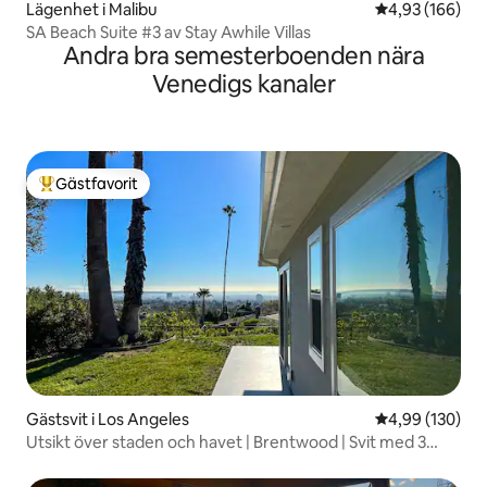
Lägenhet i Malibu
4,93 av 5 i ge
4,93 (166)
SA Beach Suite #3 av Stay Awhile Villas
Andra bra semesterboenden nära
Venedigs kanaler
Gästfavorit
Populär gästfavorit
Gästsvit i Los Angeles
4,99 av 5 i ge
4,99 (130)
Utsikt över staden och havet | Brentwood | Svit med 3
sovrum