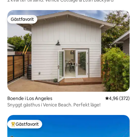
Gästfavorit
Gästfavorit
Boende i Los Angeles
4,96 av 5 i ge
4,96 (372)
Snyggt gästhus i Venice Beach. Perfekt läge!
Gästfavorit
Populär gästfavorit