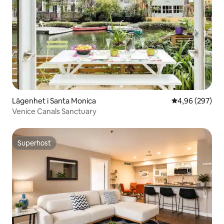
Lägenhet i Santa Monica
4,96 av 5 i ge
4,96 (297)
Venice Canals Sanctuary
Superhost
Superhost