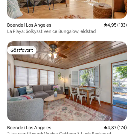
Boende i Los Angeles
4,95 av 5 i ge
4,95 (133)
La Playa: Solkysst Venice Bungalow, eldstad
Gästfavorit
Gästfavorit
Boende i Los Angeles
4,87 av 5 i ge
4,87 (174)
2 kvarter till sand: Venice Cottage & Lush Backyard