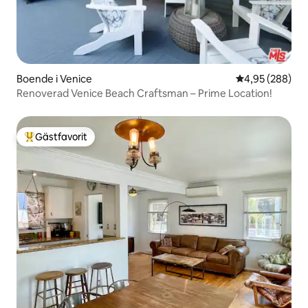
Boende i Venice
4,95 av 5 i ge
4,95 (288)
Renoverad Venice Beach Craftsman – Prime Location!
Gästfavorit
Populär gästfavorit