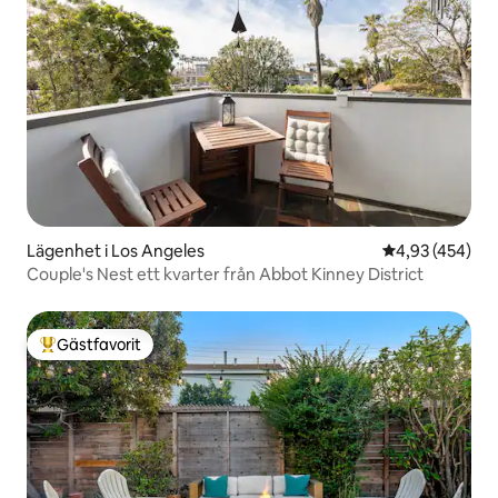
Lägenhet i Los Angeles
4,93 av 5 i ge
4,93 (454)
Couple's Nest ett kvarter från Abbot Kinney District
Gästfavorit
Populär gästfavorit