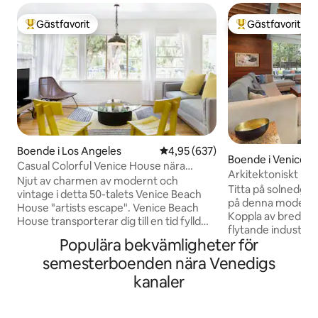
Gästfavorit
Gästfavorit
Populär gästfavorit
Populär gästfavor
Boende i Los Angeles
4,95 av 5 i genomsnittligt bety
4,95 (637)
Boende i Venice
Casual Colorful Venice House nära
Arkitektoniskt mä
kanaler, strand och Abbot Kinney
Njut av charmen av modernt och
Titta på solnedgå
vintage i detta 50-talets Venice Beach
på denna moderna,
House "artists escape". Venice Beach
Koppla av bredvid e
House transporterar dig till en tid fylld
flytande industri
med romantik och avkoppling. Eklektiska
Populära bekvämligheter för
inomhus till utom
accenter, möbler och konst fyller det
från golv till tak, 
semesterboenden nära Venedigs
ljusa solfyllda hemmet och fantastiska
färgstark inrednin
gårdar fyllda med träd och romantiska
kanaler
och yngre räknas i
lampor. Det fulla köket är utrustat med
beläggningsgräns s
allt du behöver för att piska upp en
plus flera barn skul
storm med Wolf Stove och Subzero