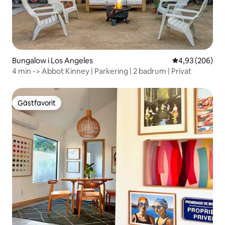
Bungalow i Los Angeles
4,93 av 5 i ge
4,93 (206)
4 min -> Abbot Kinney | Parkering | 2 badrum | Privat
Gästfavorit
Gästfavorit