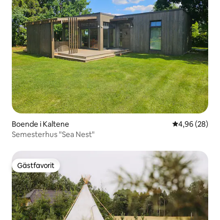
Boende i Kaltene
4,96 av 5 i g
4,96 (28)
Semesterhus "Sea Nest"
Gästfavorit
Gästfavorit