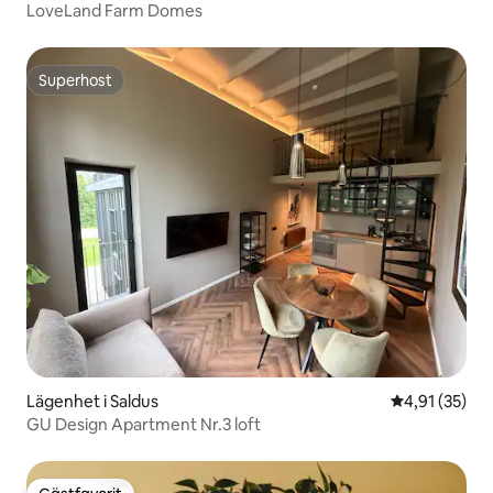
LoveLand Farm Domes
Superhost
Superhost
Lägenhet i Saldus
4,91 av 5 i g
4,91 (35)
GU Design Apartment Nr.3 loft