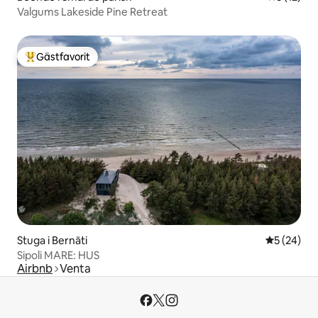
Valgums Lakeside Pine Retreat
Gästfavorit
Populär gästfavorit
Stuga i Bernāti
5 av 5 i g
5 (24)
Sipoli MARE: HUS
Airbnb
Venta