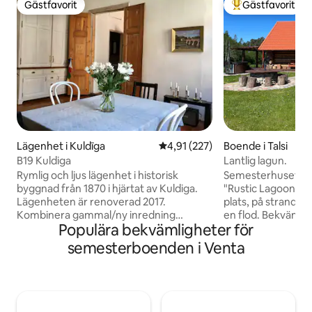
Gästfavorit
Gästfavorit
Gästfavorit
Populär gästfavor
Lägenhet i Kuldīga
4,91 av 5 i genomsnittligt bet
4,91 (227)
Boende i Talsi
B19 Kuldiga
Lantlig lagun.
Rymlig och ljus lägenhet i historisk
Semesterhuset för 
byggnad från 1870 i hjärtat av Kuldiga.
"Rustic Lagoon" li
Lägenheten är renoverad 2017.
plats, på stranden
Kombinera gammal/ny inredning
en flod. Bekvämt 
Populära bekvämligheter för
detaljerad touch. Högt i tak och fönster.
och 15 km till Tals
Beläget framför parken.
för en familj eller e
semesterboenden i Venta
Eftermiddagssolen skiner rakt i fönstren.
vänner som älskar 
Den har allt du behöver för bekväm
med naturen, frisk l
vistelse. Steg från det stora torget,
spela volleyboll el
gågatan och den berömda bron över
av i bastun och ba
Ventas Rumba.! Det finns ingen wifi- vi
bostadshus i områd