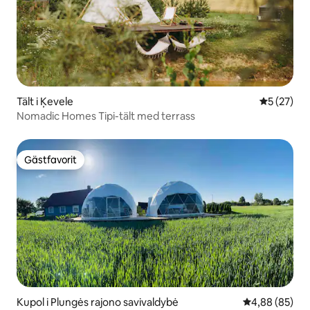
Tält i Ķevele
5 av 5 i g
5 (27)
Nomadic Homes Tipi-tält med terrass
Gästfavorit
Gästfavorit
Kupol i Plungės rajono savivaldybė
4,88 av 5 i g
4,88 (85)