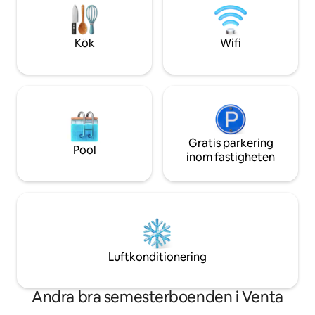
tror att anslutande från enheter är
högljudda fester in
nyckeln för verklig anslutning till
omgivningen.
Kök
Wifi
Gratis parkering
Pool
inom fastigheten
Luftkonditionering
Andra bra semesterboenden i Venta