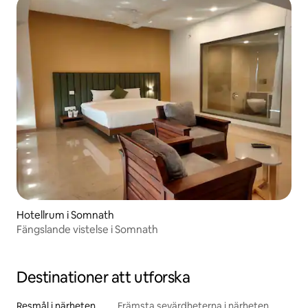
Hotellrum i Somnath
Fängslande vistelse i Somnath
Destinationer att utforska
Resmål i närheten
Främsta sevärdheterna i närheten