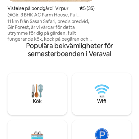
Oavsett om du badar
kopplar av i en hä
Vistelse på bondgård i Virpur
5 av 5 i genomsnittligt be
5 (35)
använder höghasti
@Gir, 3 BHK AC Farm House, Full
gård en fristad där d
Kitchen Access
11 km från Sasan Safari, precis bredvid,
mer” för mer info
Gir Forest, är vi värdar för detta
utrymme för dig på gården, fullt
fungerande kök, kock på begäran och
Populära bekvämligheter för
hemmaodlade grönsaker till din tjänst.
Gott om parkering, utomhusområde
semesterboenden i Veraval
och lägereld om du vill sitta utomhus.
Om du har tur kan du uppleva djurlivet i
närheten eller utanför från balkongen.
Närmaste stad 1,9 km Talala erbjuder alla
grundläggande och medicinska behov,
Somnath på 27 km (40 minuters bilfärd)
och Jamjir Waterfall, 39 km. Om du
planerar Diu är det 90 minuters bilresa..!
Kök
Wifi