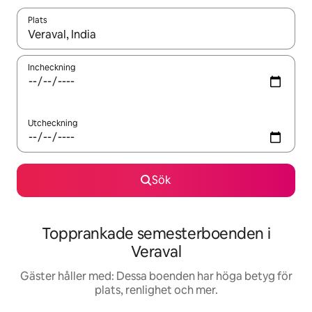
Plats
När resultaten är tillgängliga kan du navigera med upp- och ned
Incheckning
Utcheckning
Sök
Topprankade semesterboenden i
Veraval
Gäster håller med: Dessa boenden har höga betyg för
plats, renlighet och mer.