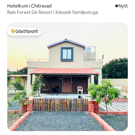
Hotellrum i Chitravad
Nytt ställ
Nytt
Rain Forest Gir Resort | Klassisk familjestuga
Gästfavorit
Populär gästfavorit