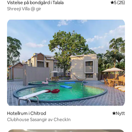
Vistelse på bondgård i Talala
5 av 5 i g
5 (25)
Shreeji Villa @ gir
Hotellrum i Chitrod
Nytt ställ
Nytt
Clubhouse Sasangir av CheckIn