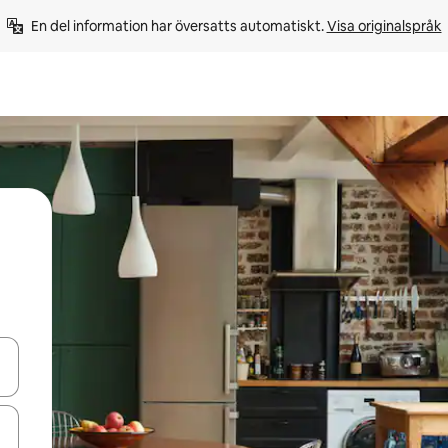
En del information har översatts automatiskt. 
Visa originalspråk
d upp- och nedåtpilarna eller utforska genom att trycka eller svepa.