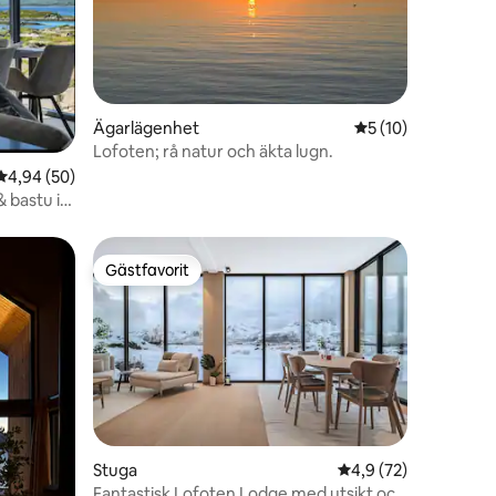
en
Ägarlägenhet
5 av 5 i genomsnit
5 (10)
Lofoten; rå natur och äkta lugn.
4,94 av 5 i genomsnittligt betyg, 50 omdömen
4,94 (50)
 bastu i
Gästfavorit
Gästfavorit
en
Stuga
4,9 av 5 i genomsnit
4,9 (72)
Fantastisk Lofoten Lodge med utsikt och