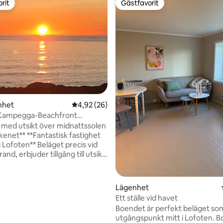
rit
Gästfavorit
rit
Gästfavorit
ligt betyg, 121 omdömen
nhet
4,92 av 5 i genomsnittligt betyg, 26 omdöm
4,92 (26)
Kampegga-Beachfront
e
med utsikt över midnattssolen
ntastisk fastighet
i Lofoten** Beläget precis vid
and, erbjuder tillgång till utsikt
öppna havet och bergen. Njut
idfulla atmosfären och den
genheten ger både
Lägenhet
h närhet till naturen, vilket
Ett ställe vid havet
ealisk för både korta och långa
Boendet är perfekt beläget so
 Läget erbjuder lugn samtidigt
utgångspunkt mitt i Lofoten. Boendet
r nära Lofotens kultur och