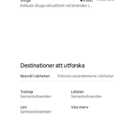
Stuga
5 av 5 i genomsnit
5 (49)
Jacuzzi
Exklusiv stuga vid vattnet vid stranden i
Lofoten
Destinationer att utforska
Resmål i närheten
Främsta sevärdheterna i närheten
Tromsø
Lofoten
Semesterboenden
Semesterboenden
Levi
Visa mer
Semesterboenden