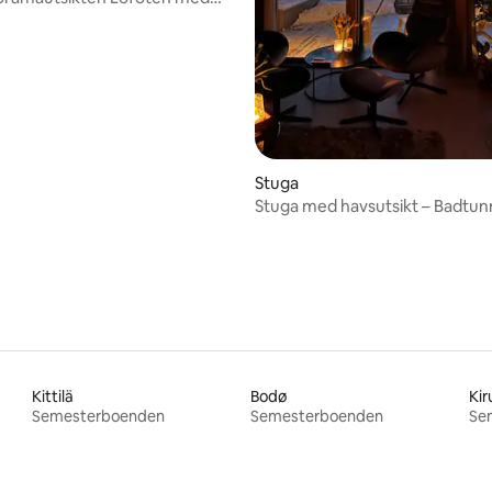
tligt betyg, 49 omdömen
Stuga
Stuga med havsutsikt – Badtun
utomhus
Kittilä
Bodø
Kir
Semesterboenden
Semesterboenden
Se