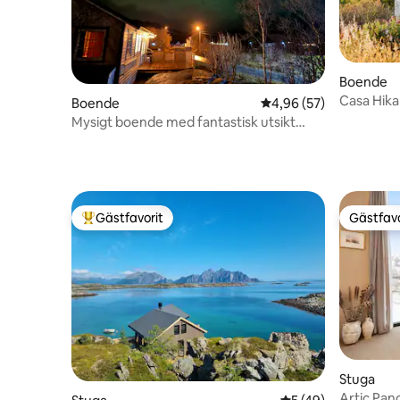
Boende
Casa Hika
Boende
4,96 av 5 i genomsnit
4,96 (57)
Mysigt boende med fantastisk utsikt
över havet och bergen
Gästfavorit
Gästfavo
Populär gästfavorit
Gästfavo
Stuga
Artic Pa