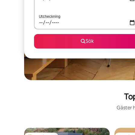
Utcheckning
Sök
To
Gäster h