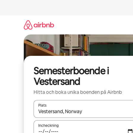
Hoppa
till
innehåll
Semesterboende i
Vestersand
Hitta och boka unika boenden på Airbnb
Plats
När resultaten är tillgängliga kan du navigera me
Incheckning