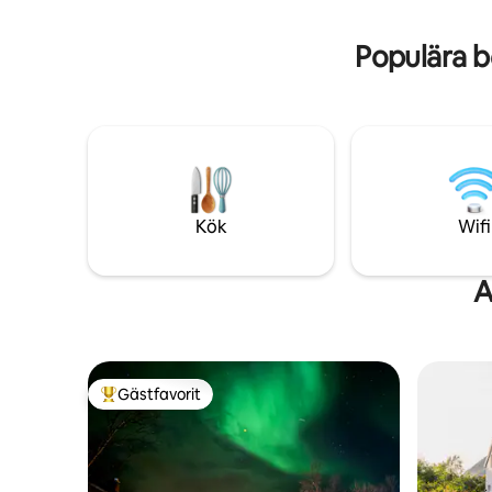
aktivitete
egen parkering, plats för 2-3 bilar. (Inte
det bästa
husbil)
Populära b
Kök
Wifi
A
Gästfavorit
Populär gästfavorit