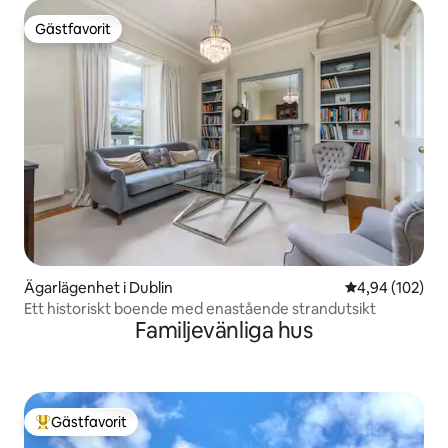
Gästfavorit
Gästfavorit
Ägarlägenhet i Dublin
4,94 av 5 i ge
4,94 (102)
Ett historiskt boende med enastående strandutsikt
Familjevänliga hus
Gästfavorit
Populär gästfavorit