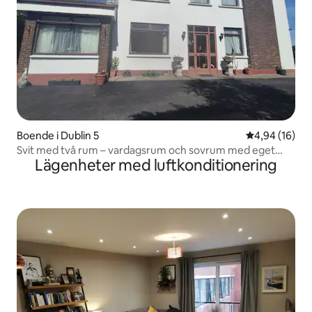
Boende i Dublin 5
4,94 av 5 i g
4,94 (16)
Svit med två rum – vardagsrum och sovrum med eget
Lägenheter med luftkonditionering
badrum