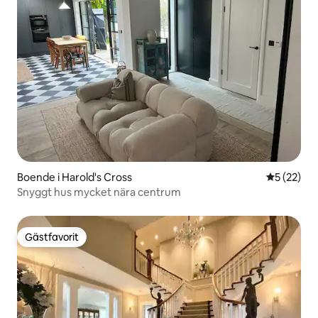
Boende i Harold's Cross
5 av 5 i g
5 (22)
Snyggt hus mycket nära centrum
Gästfavorit
Gästfavorit