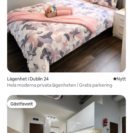
Lägenhet i Dublin 24
Nytt ställ
Nytt
Hela moderna privata lägenheten | Gratis parkering
Gästfavorit
Gästfavorit