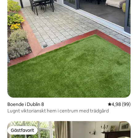
Boende i Dublin 8
4,98 av 5 i g
4,98 (99)
Lugnt viktorianskt hem i centrum med trädgård
Gästfavorit
Gästfavorit