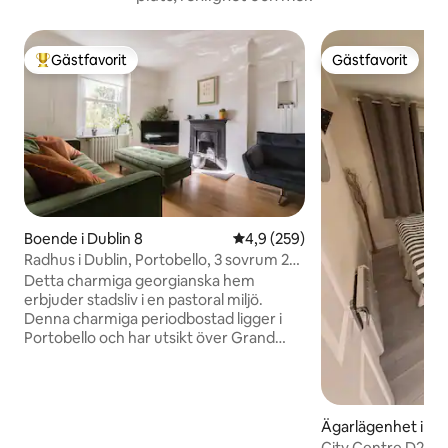
Gästfavorit
Gästfavorit
Populär gästfavorit
Gästfavorit
Boende i Dublin 8
4,9 av 5 i genomsnittligt bety
4,9 (259)
Radhus i Dublin, Portobello, 3 sovrum 2
badrum
Detta charmiga georgianska hem
erbjuder stadsliv i en pastoral miljö.
Denna charmiga periodbostad ligger i
Portobello och har utsikt över Grand
Canal i Dublin 8. Med tre sovrum, 1
master badrum och 1 en-suite och en
toalett ligger på nedervåningen. I hjärtat
av Dublin men ett lugnt område. Trinity,
Ägarlägenhet i Dub
St Stephens Green, Teelings whiskey
City Centre D2 Bo