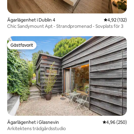
Ägarlägenhet i Dublin 4
4,92 av 5 i ge
4,92 (132)
Chic Sandymount Apt - Strandpromenad - Sovplats för 3
Gästfavorit
Gästfavorit
Ägarlägenhet i Glasnevin
4,96 av 5 i ge
4,96 (250)
Arkitektens trädgårdsstudio