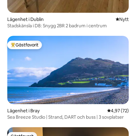
Lägenhet i Dublin
Nytt ställ
Nytt
Stadskänsla i D8: Snygg 2BR 2 badrum i centrum
Gästfavorit
Populär gästfavorit
Lägenhet i Bray
4,97 av 5 i g
4,97 (72)
Sea Breeze Studio | Strand, DART och buss | 3 sovplatser