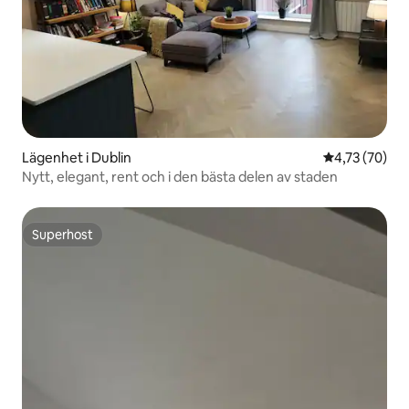
Lägenhet i Dublin
4,73 av 5 i g
4,73 (70)
Nytt, elegant, rent och i den bästa delen av staden
Superhost
Superhost