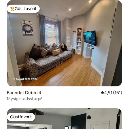
Gästfavorit
Populär gästfavorit
Boende i Dublin 4
4,91 av 5 i g
4,91 (161)
Mysig stadsstuga!
Gästfavorit
Gästfavorit