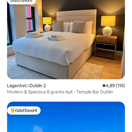
Gästfavorit
Gästfavorit
Lägenhet i Dublin 2
4,89 av 5 i ge
4,89 (110)
Modern & Spacious 8 guests Apt - Temple Bar Dublin
Gästfavorit
Populär gästfavorit