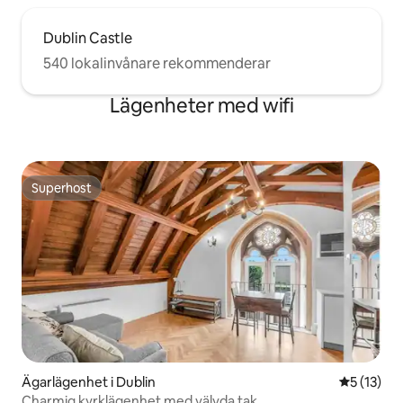
Dublin Castle
540 lokalinvånare rekommenderar
Lägenheter med wifi
Superhost
Superhost
Ägarlägenhet i Dublin
5 av 5 i g
5 (13)
Charmig kyrklägenhet med välvda tak