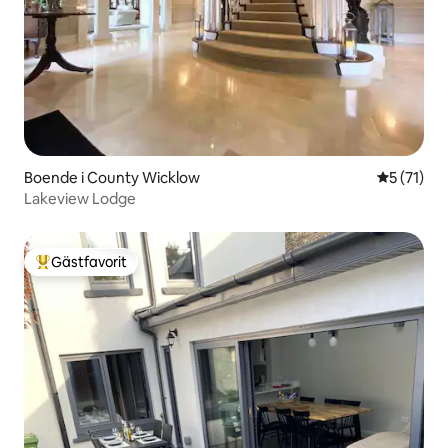
Boende i County Wicklow
5 av 5 i g
5 (71)
Lakeview Lodge
Gästfavorit
Populär gästfavorit