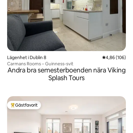
Lägenhet i Dublin 8
4,86 av 5 i ge
4,86 (106)
Carmans Rooms – Guinness-svit
Andra bra semesterboenden nära Viking
Splash Tours
Gästfavorit
Populär gästfavorit