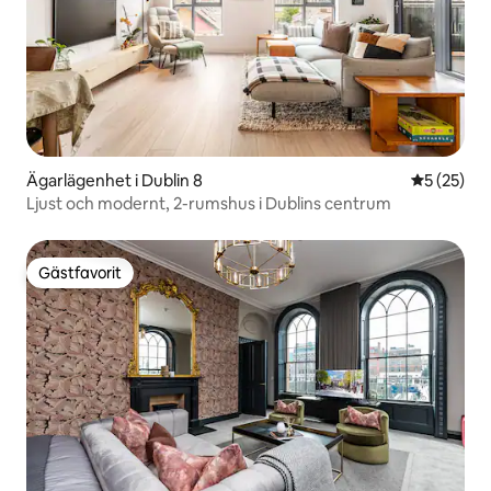
Ägarlägenhet i Dublin 8
5 av 5 i g
5 (25)
Ljust och modernt, 2-rumshus i Dublins centrum
Gästfavorit
Gästfavorit