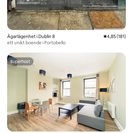
Ägarlägenhet i Dublin 8
4,85 av 5 i ge
4,85 (181)
ett unikt boende i Portobello
Superhost
Superhost