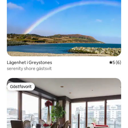
Lägenhet i Greystones
5 av 5 i 
5 (6)
serenity shore gästsvit
Gästfavorit
Gästfavorit