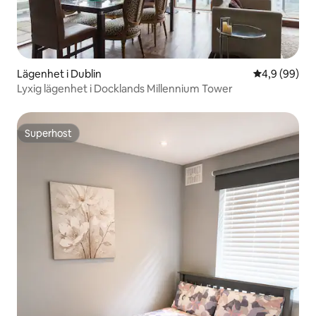
Lägenhet i Dublin
4,9 av 5 i g
4,9 (99)
Lyxig lägenhet i Docklands Millennium Tower
Superhost
Superhost