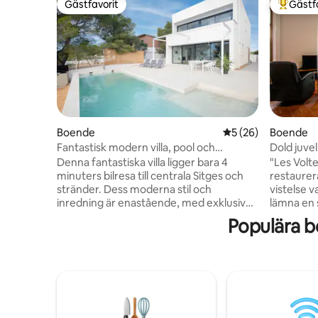
Gästfavorit
Gästf
Gästfavorit
Populär 
Boende
5 av 5 i genomsnit
5 (26)
Boende
Fantastisk modern villa, pool och
Dold juvel
havsutsikt, sovplatser för 8
Denna fantastiska villa ligger bara 4
"Les Volte
minuters bilresa till centrala Sitges och
restaurer
stränder. Dess moderna stil och
vistelse v
inredning är enastående, med exklusiva
lämna en 
moderna ytor. Utrymmet och utsikten
lägenhet." – Rikki Träbj
Populära b
gör denna Villa till en av de bästa i
en 200 år
regionen. Spektakulär utsikt över havet,
boendes 
Sitges och bergen kommer att ta andan
eleganta 
ur dig. Alla 4 dubbla sovrum är
element m
oklanderligt färdiga, med 3 kompletta
åtanke. Den drömlika takterrassen har
badrum, två separata toaletter,
utsikt öv
familjebastu och otrolig havsutsikt. Privat
lapptäcke 