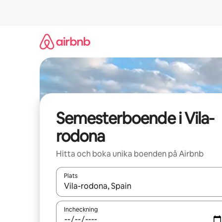
Hoppa
till
innehåll
Semesterboende i Vila-
rodona
Hitta och boka unika boenden på Airbnb
Plats
När resultaten är tillgängliga kan du navigera me
Incheckning