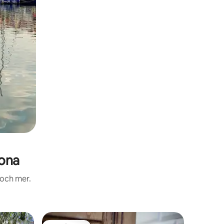
dona
 och mer.
Villa