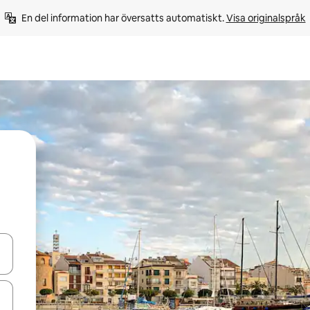
En del information har översatts automatiskt. 
Visa originalspråk
d upp- och nedåtpilarna eller utforska genom att trycka eller svepa.