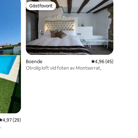
Gästfavorit
Gästfavorit
Boende
4,96 av 5 i genomsnit
4,96 (45)
en
Otrolig loft vid foten av Montserrat,
4,97 av 5 i genomsnittligt betyg, 29 omdömen
4,97 (29)
.