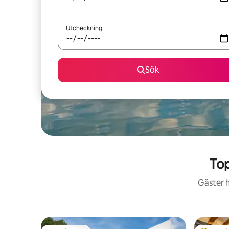
Utcheckning
Sök
Top
Gäster h