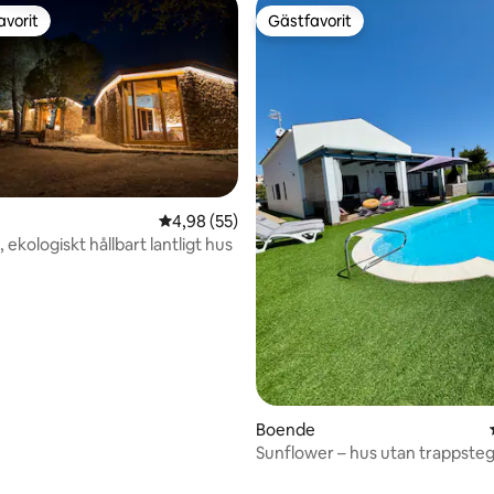
avorit
Gästfavorit
gästfavorit
Gästfavorit
tligt betyg, 83 omdömen
4,98 av 5 i genomsnittligt betyg, 55 omdöm
4,98 (55)
 ekologiskt hållbart lantligt hus
Boende
Sunflower – hus utan trappsteg