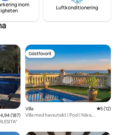
över klockstapeln för gäster.
arkering inom
tbud.
Luftkonditionering
tigheten
na
Gästfavorit
Gästfavorit
Villa
5 av 5 i genomsni
5 (12)
Villa med havsutsikt | Pool | Nära
en
,94 av 5 i genomsnittligt betyg, 187 omdömen
4,94 (187)
Barcelona
ARLESITA"