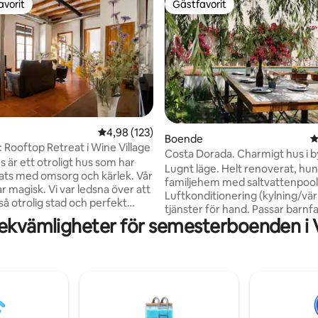
avorit
Gästfavorit
gästfavorit
Gästfavorit
tligt betyg, 26 omdömen
4,98 av 5 i genomsnittligt betyg, 123 omdöm
4,98 (123)
Boende
4
: Rooftop Retreat i Wine Village
Costa Dorada. Charmigt hus i 
s är ett otroligt hus som har
pool
Lugnt läge. Helt renoverat, hun
ats med omsorg och kärlek. Vår
familjehem med saltvattenpool
ar magisk. Vi var ledsna över att
Luftkonditionering (kylning/vär
så otrolig stad och perfekt
tjänster för hand. Passar barnfa
älkar, stengolv och
ekvämligheter för semesterboenden i 
att njuta av det lekfulla erbjud
 gammal fresk bevarar vårt
Gold Coast bort från liv och rör
karaktär och charm. Den
km från stränderna Comarruga
renoveringen tillför moderna
Salvador och 57 km (37 min) frå
ed gästernas komfort i
Aventura. Bra förbindelser för 
vinområdet Penedès och resa ti
er tegeltak omgivna av ett
Barcelona, Tarragona, Sitges, 
av vingårdar i fjärran. Och vår
andra platser med ett välkänt