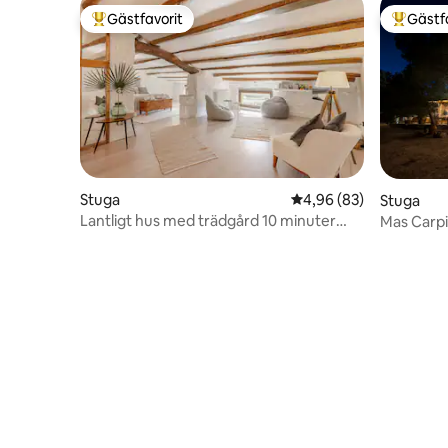
Gästfavorit
Gästf
Populär gästfavorit
Populär 
Stuga
4,96 av 5 i genomsnit
4,96 (83)
Stuga
Lantligt hus med trädgård 10 minuter
Mas Carpi,
från stranden