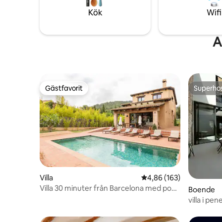
mark, parkering och pool. Stor grillplats
gemensamm
Kök
Wifi
och utomhusmåltider och lounge.
dopp.
A
Gästfavorit
Superho
Gästfavorit
Superho
Villa
4,86 av 5 i genomsnitt
4,86 (163)
Villa 30 minuter från Barcelona med pool
Boende
och grill
villa i pe