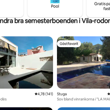
a pool är perfekt för ett
Gratis p
gastronomiskt och kulturellt u
Pool
fas
ndra bra semesterboenden i Vila-rodo
st
Gästfavorit
st
Gästfavorit
ligt betyg, 163 omdömen
4,78 av 5 i genomsnittligt betyg, 141 omdöm
4,78 (141)
Stuga
4
nedès
Sov bland vinrankorna i "LA M