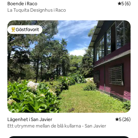
Boende i Raco
5 av 5 i 
5 (6)
La Tuquita Designhus i Raco
Gästfavorit
Populär gästfavorit
Lägenhet i San Javier
5 av 5 i g
5 (26)
Ett utrymme mellan de blå kullarna - San Javier