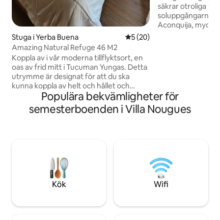
säkrar otroliga vy
soluppgångarna. M
Aconquija, mycket
lättillgänglig, bå
Stuga i Yerba Buena
5 av 5 i genomsnittligt be
5 (20)
för turism och affärer. Var oc
Amazing Natural Refuge 46 M2
elementen i ställe
Koppla av i vår moderna tillflyktsort, en
generera ett avko
oas av frid mitt i Tucuman Yungas. Detta
utrymme, med en i
utrymme är designat för att du ska
skriva, läsa, medit
kunna koppla av helt och hållet och
framför allt koppla
Populära bekvämligheter för
erbjuder alla bekvämligheter du behöver
och konstgjord bel
för en perfekt vila. Om du är ute efter
semesterboenden i Villa Nougues
avgörande roll på d
äventyr är vi bara några steg från de
bästa lederna för vandring och
mountainbike. Om du föredrar
gastronomi är vi bara 5 minuters bilresa
från det livliga centrum av Yerba Buena.
Vi ser fram emot att ha dig för en
oförglömlig semester, som kombinerar
natur och komfort.
Kök
Wifi