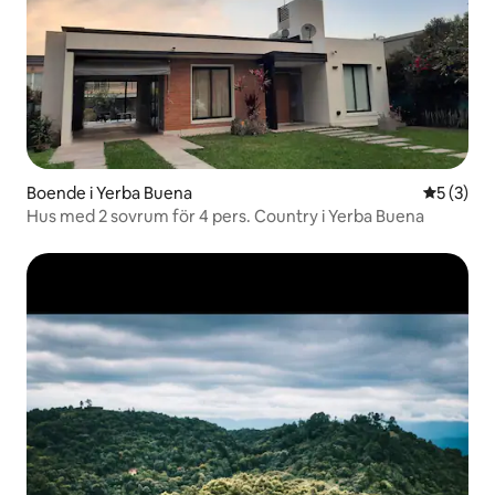
Boende i Yerba Buena
5 av 5 i 
5 (3)
Hus med 2 sovrum för 4 pers. Country i Yerba Buena