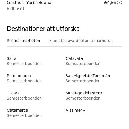
Gästhus i Yerba Buena
4,86 av 5 i 
4,86 (7)
Ridhuset
Destinationer att utforska
Resmål i närheten
Främsta sevärdheterna i närheten
Salta
Cafayate
Semesterboenden
Semesterboenden
Purmamarca
San Miguel de Tucumán
Semesterboenden
Semesterboenden
Tilcara
Santiago del Estero
Semesterboenden
Semesterboenden
Catamarca
Visa mer
Semesterboenden