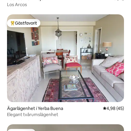
Los Arcos
Gästfavorit
Populär gästfavorit
Ägarlägenhet i Yerba Buena
4,98 av 5 i g
4,98 (45)
Elegant tvårumslägenhet