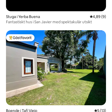
Stuga i Yerba Buena
4,89 av 5 i 
4,89 (9)
Fantastiskt hus i San Javier med spektakulär utsikt
Gästfavorit
Populär gästfavorit
Boende i Tafí Viejo
5 av 5 i g
5 (13)