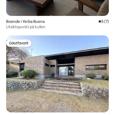
Boende i Yerba Buena
5 av 5 i 
5 (7)
Utsiktspunkt på kullen
Gästfavorit
Gästfavorit