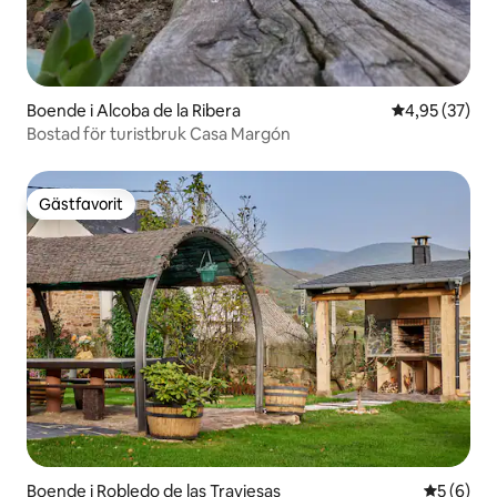
Boende i Alcoba de la Ribera
4,95 av 5 i g
4,95 (37)
Bostad för turistbruk Casa Margón
Gästfavorit
Gästfavorit
Boende i Robledo de las Traviesas
5 av 5 i 
5 (6)