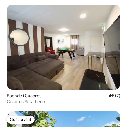
Boende i Cuadros
5 av 5 i 
5 (7)
Cuadros Rural León
Gästfavorit
Gästfavorit