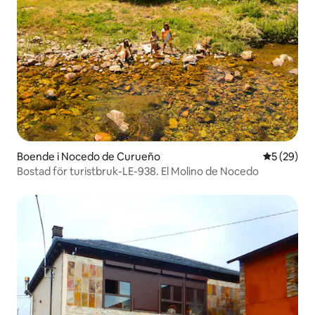
Boende i Nocedo de Curueño
5 av 5 i g
5 (29)
Bostad för turistbruk-LE-938. El Molino de Nocedo