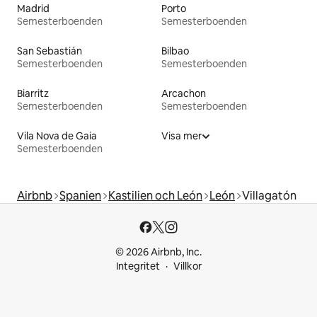
Madrid
Porto
Semesterboenden
Semesterboenden
San Sebastián
Bilbao
Semesterboenden
Semesterboenden
Biarritz
Arcachon
Semesterboenden
Semesterboenden
Vila Nova de Gaia
Visa mer
Semesterboenden
Airbnb
Spanien
Kastilien och León
León
Villagatón
© 2026 Airbnb, Inc.
Integritet
Villkor