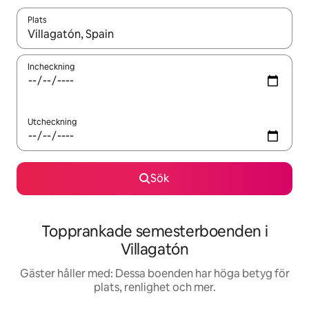
Plats
När resultaten är tillgängliga kan du navigera med upp- och ned
Incheckning
Utcheckning
Sök
Topprankade semesterboenden i
Villagatón
Gäster håller med: Dessa boenden har höga betyg för
plats, renlighet och mer.