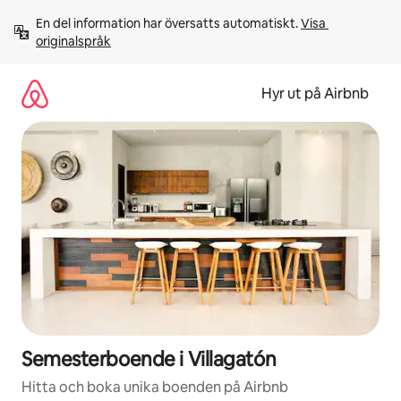
Hoppa
En del information har översatts automatiskt. 
Visa 
till
originalspråk
innehåll
Hyr ut på Airbnb
Semesterboende i Villagatón
Hitta och boka unika boenden på Airbnb