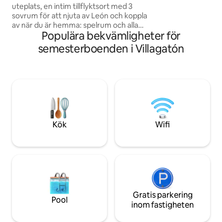
alla gäster är regi
uteplats, en intim tillflyktsort med 3
ankomsten via de
sovrum för att njuta av León och koppla
tillhandahållas av 
av när du är hemma: spelrum och alla
undertecknad
Populära bekvämligheter för
bekvämligheter. Privat parkering och
mindre än 10 minuter med bil från
semesterboenden i Villagatón
stadens centrum. Upptäck Barrio
Húmedo, gatorna, butikerna och
restaurangerna som ger Leóns
historiska centrum liv, eller besök
katedralen och andra ikoniska
landmärken. Beläget bara 3 minuter från
Club Deportivo Olímpico de León &
Monte San Isidro Public Park.
Kök
Wifi
Gratis parkering
Pool
inom fastigheten