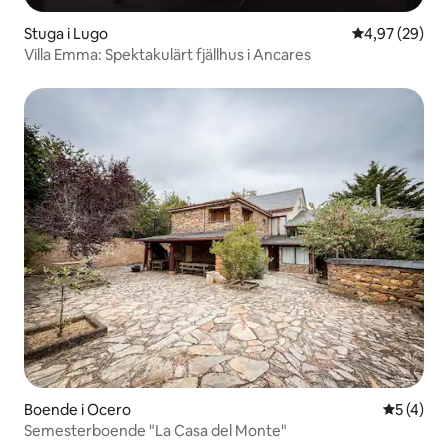
Stuga i Lugo
4,97 av 5 i g
4,97 (29)
Villa Emma: Spektakulärt fjällhus i Ancares
Boende i Ocero
5 av 5 i 
5 (4)
Semesterboende "La Casa del Monte"