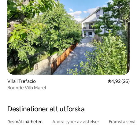
Villa i Trefacio
4,92 av 5 i g
4,92 (26)
Boende Villa Marel
Destinationer att utforska
Resmål i närheten
Andra typer av vistelser
Främsta sevär