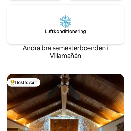
Luftkonditionering
Andra bra semesterboenden i
Villamañán
Gästfavorit
Populär gästfavorit