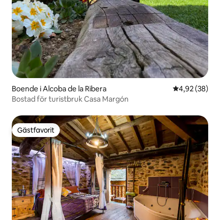
Boende i Alcoba de la Ribera
4,92 av 5 i g
4,92 (38)
Bostad för turistbruk Casa Margón
Gästfavorit
Gästfavorit