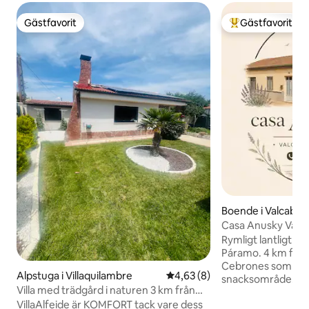
Gästfavorit
Gästfavorit
Gästfavorit
Populär gästfavor
Boende i Valcabad
mo
Casa An
Rymligt lantligt b
Páramo. 4 km från 
Cebrones som har e
Alpstuga i Villaquilambre
4,63 av 5 i genomsnittligt b
4,63 (8)
snacksområde. Bra tillgång från
Villa med trädgård i naturen 3 km från
motorväg A6 avfar
centrum
VillaAlfeide är KOMFORT tack vare dess
Bañeza, som är kän