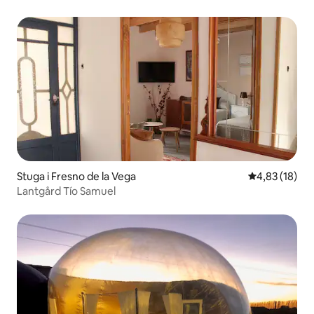
Stuga i Fresno de la Vega
4,83 av 5 i g
4,83 (18)
Lantgård Tío Samuel