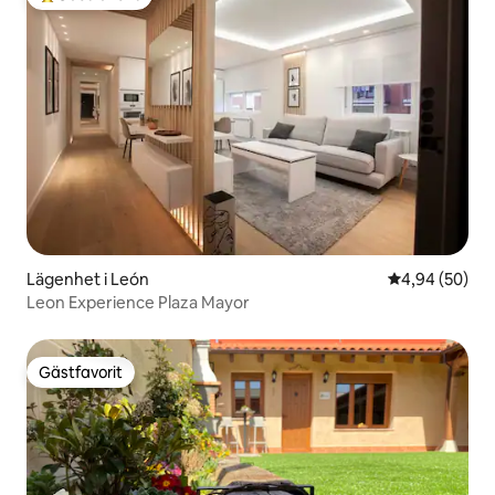
Populär gästfavorit
Lägenhet i León
4,94 av 5 i g
4,94 (50)
Leon Experience Plaza Mayor
Gästfavorit
Gästfavorit