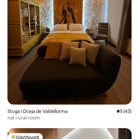
Stuga i Oceja de Valdellorma
5 av 5 i g
5 (43)
nat-rural-room
Gästfavorit