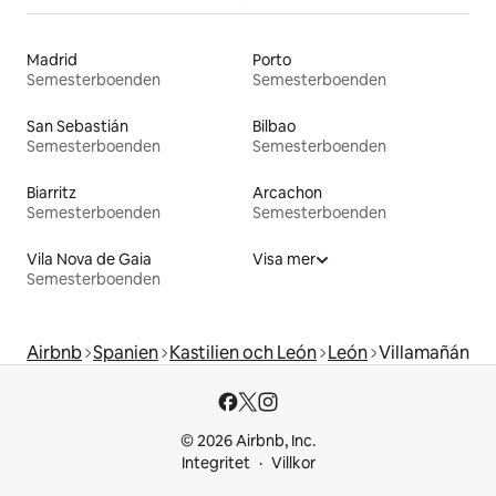
Madrid
Porto
Semesterboenden
Semesterboenden
San Sebastián
Bilbao
Semesterboenden
Semesterboenden
Biarritz
Arcachon
Semesterboenden
Semesterboenden
Vila Nova de Gaia
Visa mer
Semesterboenden
Airbnb
Spanien
Kastilien och León
León
Villamañán
© 2026 Airbnb, Inc.
Integritet
Villkor