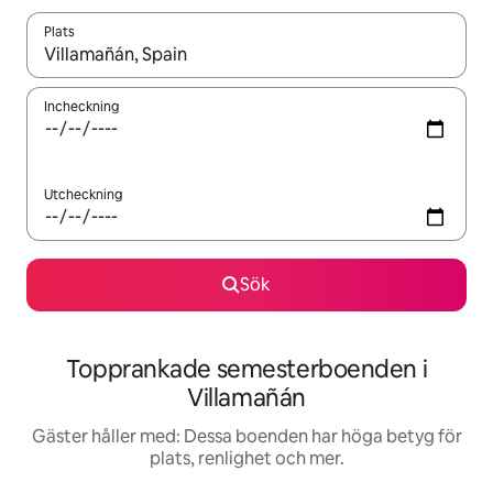
Plats
När resultaten är tillgängliga kan du navigera med upp- och ned
Incheckning
Utcheckning
Sök
Topprankade semesterboenden i
Villamañán
Gäster håller med: Dessa boenden har höga betyg för
plats, renlighet och mer.