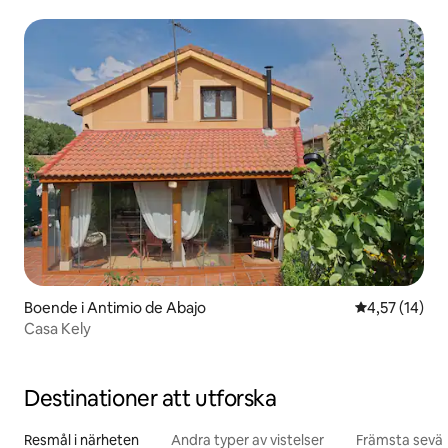
Boende i Antimio de Abajo
4,57 av 5 i g
4,57 (14)
Casa Kely
Destinationer att utforska
Resmål i närheten
Andra typer av vistelser
Främsta sevär