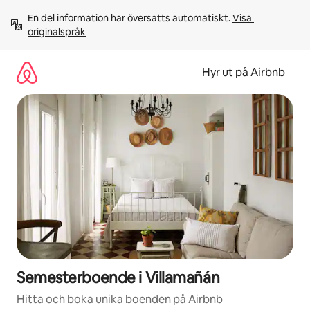
Hoppa
En del information har översatts automatiskt. 
Visa 
till
originalspråk
innehåll
Hyr ut på Airbnb
Semesterboende i Villamañán
Hitta och boka unika boenden på Airbnb